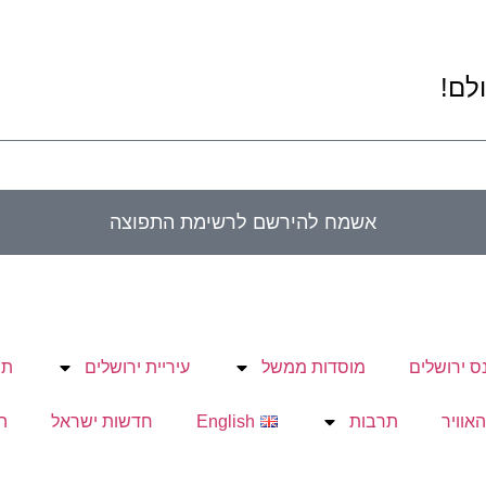
לם!
אשמח להירשם לרשימת התפוצה
ס ירושלים
מוסדות ממשל
עיריית ירושלים
תח
האוויר
תרבות
English
חדשות ישראל
ה