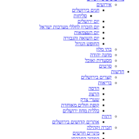
אירועים
חגים בירושלים
סליחות
יום ירושלים
יום הזכרון לחללי מערכות ישראל
יום העצמאות
יום השואה והגבורה
החופש הגדול
בתי מלון
מחנה יהודה
מסעדות ואוכל
סרטים
חדשות
קצרים בירושלים
בריאות
הדסה
הרצוג
שערי צדק
קופת חולים מאוחדת
כללית מחוז ירושלים
דתות
אתרים קדושים בירושלים
חברה וקהילה
מינויים חדשים
המדור החברתי