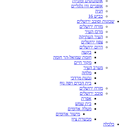
אוטובוסים ומוניות
אופניים ודו גלגליים
חניה
כביש 16
שכונות וסובב ירושלים
מזרח ירושלים
מרכז העיר
העיר העתיקה
צפון ירושלים
דרום ירושלים
בקעה
חומת שמואל-הר חומה
מקור חיים
מערב העיר
מלחה
גבעת מרדכי
בית הכרם ויפה נוף
מזרח ירושלים
סובב ירושלים
אפרת
בית שמש
מעלה אדומים
מישור אדומים
מבשרת ציון
כלכלה