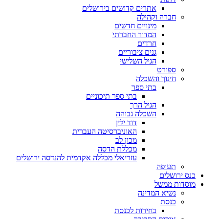
אתרים קדושים בירושלים
חברה וקהילה
מינויים חדשים
המדור החברתי
חרדים
גנים ציבוריים
הגיל השלישי
ספורט
חינוך והשכלה
בתי ספר
בתי ספר תיכוניים
הגיל הרך
השכלה גבוהה
דוד ילין
האוניברסיטה העברית
מכון לב
מכללת הדסה
עזריאלי מכללה אקדמית להנדסה ירושלים
תעופה
כנס ירושלים
מוסדות ממשל
נשיא המדינה
כנסת
בחירות לכנסת