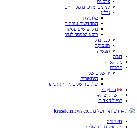
צרכנות
קניונים ומרכזים מסחריים
נדל"ן
מלונאות
התחדשות עירונית
נדלן עושים עסקה
רובע הכניסה לעיר
כנסי נדלן
תעסוקה
תעשיה
דעות
מזג האוויר
תרבות
ירושלים שלי
היסטוריה
שלג בירושלים גלריית תמונות
English
חדשות ישראל
המייל האדום
דף הבית
מה עושים בירושלים