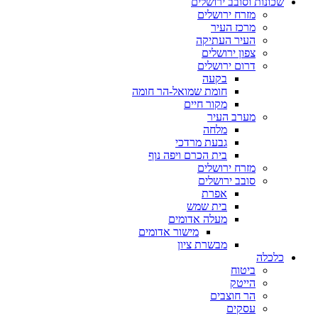
שכונות וסובב ירושלים
מזרח ירושלים
מרכז העיר
העיר העתיקה
צפון ירושלים
דרום ירושלים
בקעה
חומת שמואל-הר חומה
מקור חיים
מערב העיר
מלחה
גבעת מרדכי
בית הכרם ויפה נוף
מזרח ירושלים
סובב ירושלים
אפרת
בית שמש
מעלה אדומים
מישור אדומים
מבשרת ציון
כלכלה
ביטוח
הייטק
הר חוצבים
עסקים