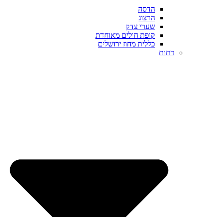
הדסה
הרצוג
שערי צדק
קופת חולים מאוחדת
כללית מחוז ירושלים
דתות