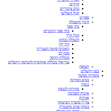
חרדים
גנים ציבוריים
הגיל השלישי
ספורט
חינוך והשכלה
בתי ספר
בתי ספר תיכוניים
הגיל הרך
השכלה גבוהה
דוד ילין
האוניברסיטה העברית
מכון לב
מכללת הדסה
עזריאלי מכללה אקדמית להנדסה ירושלים
תעופה
כנס ירושלים
מוסדות ממשל
נשיא המדינה
כנסת
בחירות לכנסת
איכות הסביבה
אנרגיה
צה"ל ומשרד הביטחון
בטחון פנים ומשטרה