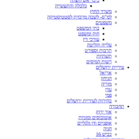
כיבוי אש והצלה
כלכלה והתעשייה
משרד החוץ
למ"ס- לשכה מרכזית לסטטיסטיקה
משפטים
בתי המשפט
חוק ומשפט
עורכי דין
עלייה וקליטה
תרבות וספורט
תשתיות
רשות המיסים
עיריית ירושלים
אריאל
הגיחון
מוריה
עדן
פמי
בחירות לעיריית ירושלים
תחבורה
אור ירוק
אוטובוסים ומוניות
אופניים ודו גלגליים
חניה
כביש 16