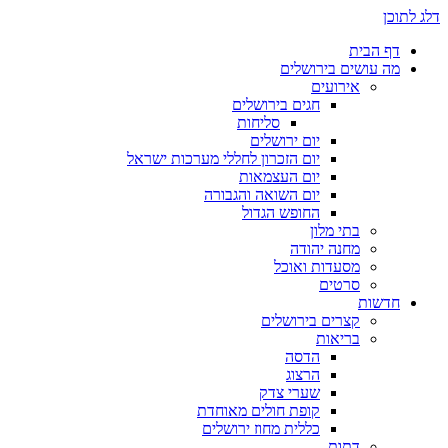
דלג לתוכן
דף הבית
מה עושים בירושלים
אירועים
חגים בירושלים
סליחות
יום ירושלים
יום הזכרון לחללי מערכות ישראל
יום העצמאות
יום השואה והגבורה
החופש הגדול
בתי מלון
מחנה יהודה
מסעדות ואוכל
סרטים
חדשות
קצרים בירושלים
בריאות
הדסה
הרצוג
שערי צדק
קופת חולים מאוחדת
כללית מחוז ירושלים
דתות