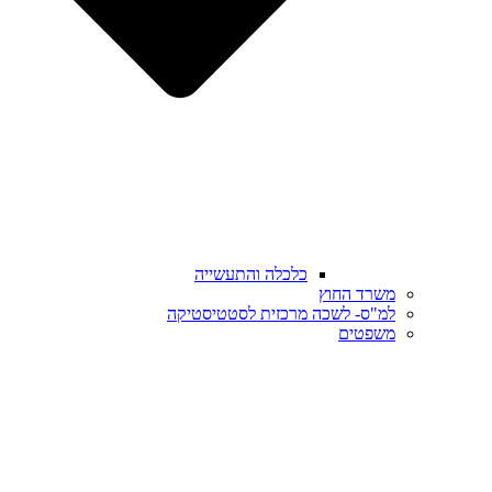
כלכלה והתעשייה
משרד החוץ
למ"ס- לשכה מרכזית לסטטיסטיקה
משפטים