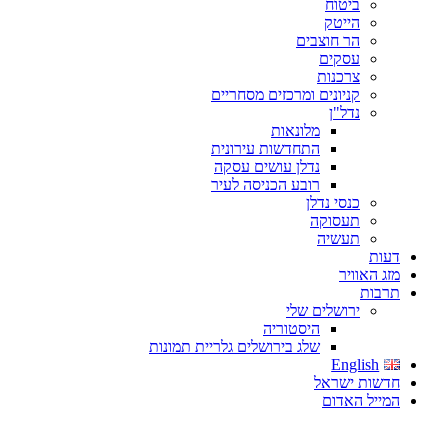
ביטוח
הייטק
הר חוצבים
עסקים
צרכנות
קניונים ומרכזים מסחריים
נדל"ן
מלונאות
התחדשות עירונית
נדלן עושים עסקה
רובע הכניסה לעיר
כנסי נדלן
תעסוקה
תעשיה
דעות
מזג האוויר
תרבות
ירושלים שלי
היסטוריה
שלג בירושלים גלריית תמונות
English
חדשות ישראל
המייל האדום