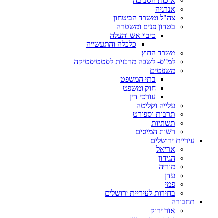
איכות הסביבה
אנרגיה
צה"ל ומשרד הביטחון
בטחון פנים ומשטרה
כיבוי אש והצלה
כלכלה והתעשייה
משרד החוץ
למ"ס- לשכה מרכזית לסטטיסטיקה
משפטים
בתי המשפט
חוק ומשפט
עורכי דין
עלייה וקליטה
תרבות וספורט
תשתיות
רשות המיסים
עיריית ירושלים
אריאל
הגיחון
מוריה
עדן
פמי
בחירות לעיריית ירושלים
תחבורה
אור ירוק