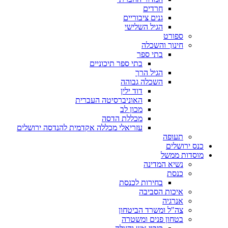
חרדים
גנים ציבוריים
הגיל השלישי
ספורט
חינוך והשכלה
בתי ספר
בתי ספר תיכוניים
הגיל הרך
השכלה גבוהה
דוד ילין
האוניברסיטה העברית
מכון לב
מכללת הדסה
עזריאלי מכללה אקדמית להנדסה ירושלים
תעופה
כנס ירושלים
מוסדות ממשל
נשיא המדינה
כנסת
בחירות לכנסת
איכות הסביבה
אנרגיה
צה"ל ומשרד הביטחון
בטחון פנים ומשטרה