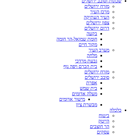
שכונות וסובב ירושלים
מזרח ירושלים
מרכז העיר
העיר העתיקה
צפון ירושלים
דרום ירושלים
בקעה
חומת שמואל-הר חומה
מקור חיים
מערב העיר
מלחה
גבעת מרדכי
בית הכרם ויפה נוף
מזרח ירושלים
סובב ירושלים
אפרת
בית שמש
מעלה אדומים
מישור אדומים
מבשרת ציון
כלכלה
ביטוח
הייטק
הר חוצבים
עסקים