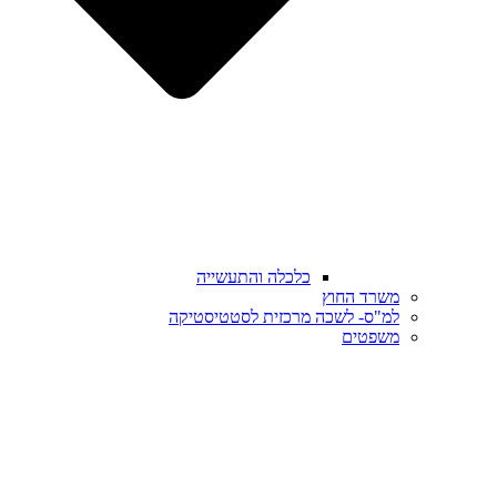
כלכלה והתעשייה
משרד החוץ
למ"ס- לשכה מרכזית לסטטיסטיקה
משפטים