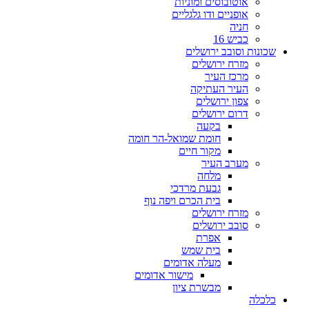
אוטובוסים ומוניות
אופניים ודו גלגליים
חניה
כביש 16
שכונות וסובב ירושלים
מזרח ירושלים
מרכז העיר
העיר העתיקה
צפון ירושלים
דרום ירושלים
בקעה
חומת שמואל-הר חומה
מקור חיים
מערב העיר
מלחה
גבעת מרדכי
בית הכרם ויפה נוף
מזרח ירושלים
סובב ירושלים
אפרת
בית שמש
מעלה אדומים
מישור אדומים
מבשרת ציון
כלכלה