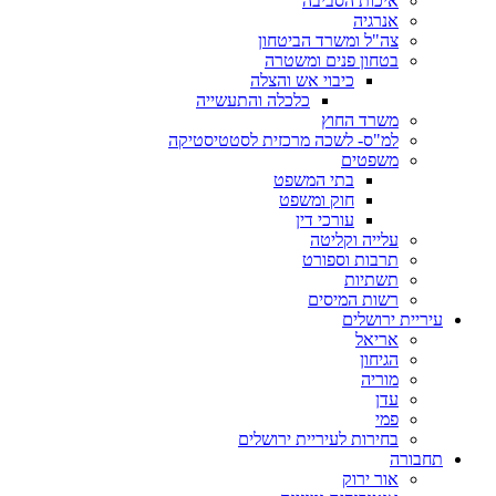
איכות הסביבה
אנרגיה
צה"ל ומשרד הביטחון
בטחון פנים ומשטרה
כיבוי אש והצלה
כלכלה והתעשייה
משרד החוץ
למ"ס- לשכה מרכזית לסטטיסטיקה
משפטים
בתי המשפט
חוק ומשפט
עורכי דין
עלייה וקליטה
תרבות וספורט
תשתיות
רשות המיסים
עיריית ירושלים
אריאל
הגיחון
מוריה
עדן
פמי
בחירות לעיריית ירושלים
תחבורה
אור ירוק