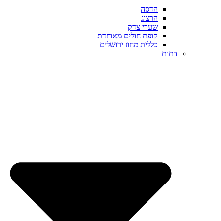
הדסה
הרצוג
שערי צדק
קופת חולים מאוחדת
כללית מחוז ירושלים
דתות