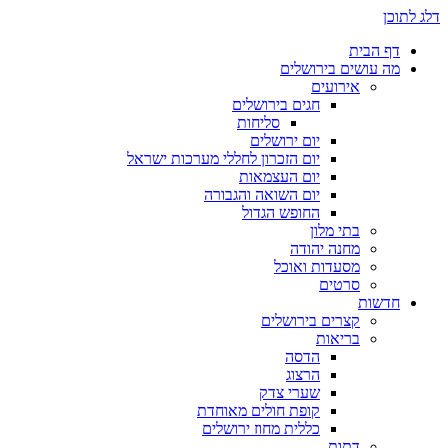
דלג לתוכן
דף הבית
מה עושים בירושלים
אירועים
חגים בירושלים
סליחות
יום ירושלים
יום הזכרון לחללי מערכות ישראל
יום העצמאות
יום השואה והגבורה
החופש הגדול
בתי מלון
מחנה יהודה
מסעדות ואוכל
סרטים
חדשות
קצרים בירושלים
בריאות
הדסה
הרצוג
שערי צדק
קופת חולים מאוחדת
כללית מחוז ירושלים
דתות