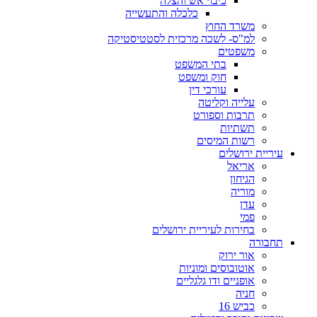
כיבוי אש והצלה
כלכלה והתעשייה
משרד החוץ
למ"ס- לשכה מרכזית לסטטיסטיקה
משפטים
בתי המשפט
חוק ומשפט
עורכי דין
עלייה וקליטה
תרבות וספורט
תשתיות
רשות המיסים
עיריית ירושלים
אריאל
הגיחון
מוריה
עדן
פמי
בחירות לעיריית ירושלים
תחבורה
אור ירוק
אוטובוסים ומוניות
אופניים ודו גלגליים
חניה
כביש 16