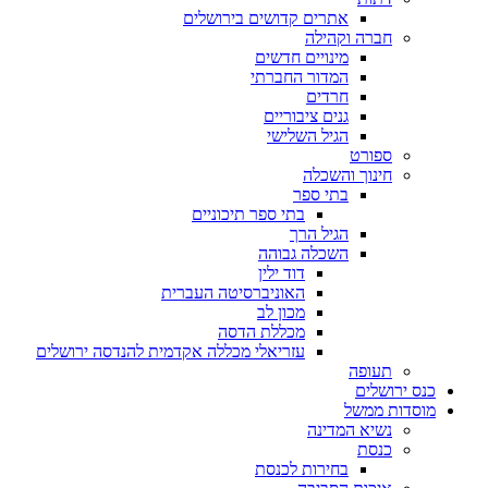
אתרים קדושים בירושלים
חברה וקהילה
מינויים חדשים
המדור החברתי
חרדים
גנים ציבוריים
הגיל השלישי
ספורט
חינוך והשכלה
בתי ספר
בתי ספר תיכוניים
הגיל הרך
השכלה גבוהה
דוד ילין
האוניברסיטה העברית
מכון לב
מכללת הדסה
עזריאלי מכללה אקדמית להנדסה ירושלים
תעופה
כנס ירושלים
מוסדות ממשל
נשיא המדינה
כנסת
בחירות לכנסת