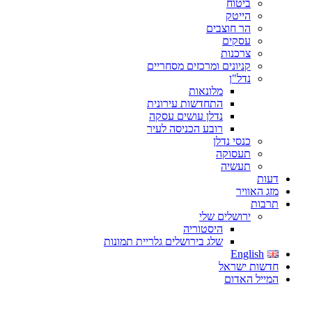
ביטוח
הייטק
הר חוצבים
עסקים
צרכנות
קניונים ומרכזים מסחריים
נדל"ן
מלונאות
התחדשות עירונית
נדלן עושים עסקה
רובע הכניסה לעיר
כנסי נדלן
תעסוקה
תעשיה
דעות
מזג האוויר
תרבות
ירושלים שלי
היסטוריה
שלג בירושלים גלריית תמונות
English
חדשות ישראל
המייל האדום