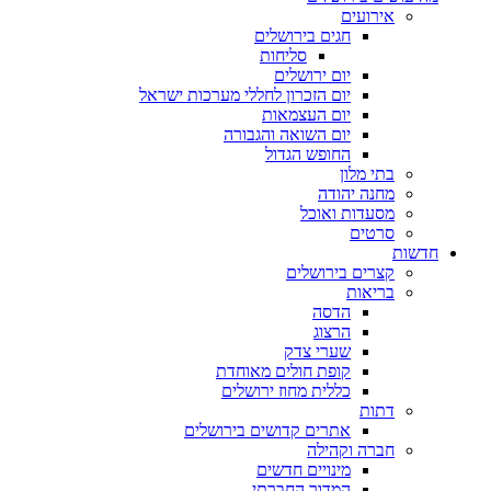
אירועים
חגים בירושלים
סליחות
יום ירושלים
יום הזכרון לחללי מערכות ישראל
יום העצמאות
יום השואה והגבורה
החופש הגדול
בתי מלון
מחנה יהודה
מסעדות ואוכל
סרטים
חדשות
קצרים בירושלים
בריאות
הדסה
הרצוג
שערי צדק
קופת חולים מאוחדת
כללית מחוז ירושלים
דתות
אתרים קדושים בירושלים
חברה וקהילה
מינויים חדשים
המדור החברתי