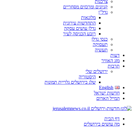
צרכנות
קניונים ומרכזים מסחריים
נדל"ן
מלונאות
התחדשות עירונית
נדלן עושים עסקה
רובע הכניסה לעיר
כנסי נדלן
תעסוקה
תעשיה
דעות
מזג האוויר
תרבות
ירושלים שלי
היסטוריה
שלג בירושלים גלריית תמונות
English
חדשות ישראל
המייל האדום
דף הבית
מה עושים בירושלים