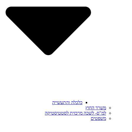
כלכלה והתעשייה
משרד החוץ
למ"ס- לשכה מרכזית לסטטיסטיקה
משפטים