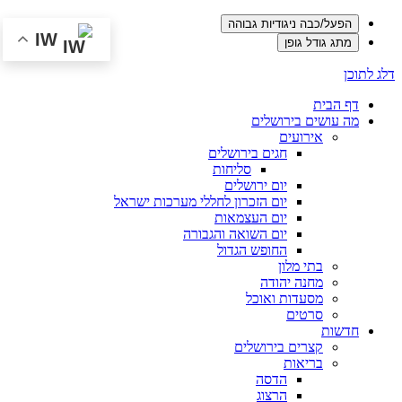
הפעל/כבה ניגודיות גבוהה
IW
מתג גודל גופן
דלג לתוכן
דף הבית
מה עושים בירושלים
אירועים
חגים בירושלים
סליחות
יום ירושלים
יום הזכרון לחללי מערכות ישראל
יום העצמאות
יום השואה והגבורה
החופש הגדול
בתי מלון
מחנה יהודה
מסעדות ואוכל
סרטים
חדשות
קצרים בירושלים
בריאות
הדסה
הרצוג