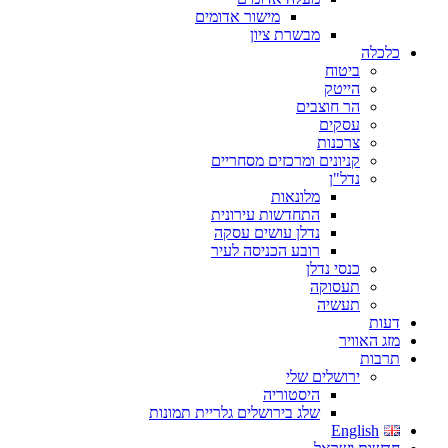
מישור אדומים
מבשרת ציון
כלכלה
ביטוח
הייטק
הר חוצבים
עסקים
צרכנות
קניונים ומרכזים מסחריים
נדל"ן
מלונאות
התחדשות עירונית
נדלן עושים עסקה
רובע הכניסה לעיר
כנסי נדלן
תעסוקה
תעשיה
דעות
מזג האוויר
תרבות
ירושלים שלי
היסטוריה
שלג בירושלים גלריית תמונות
English