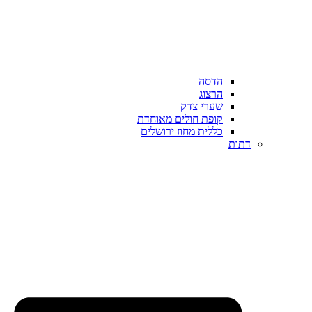
הדסה
הרצוג
שערי צדק
קופת חולים מאוחדת
כללית מחוז ירושלים
דתות