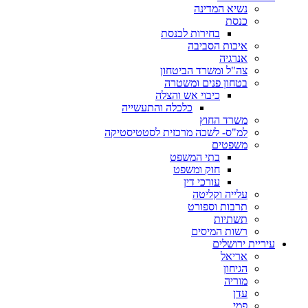
נשיא המדינה
כנסת
בחירות לכנסת
איכות הסביבה
אנרגיה
צה"ל ומשרד הביטחון
בטחון פנים ומשטרה
כיבוי אש והצלה
כלכלה והתעשייה
משרד החוץ
למ"ס- לשכה מרכזית לסטטיסטיקה
משפטים
בתי המשפט
חוק ומשפט
עורכי דין
עלייה וקליטה
תרבות וספורט
תשתיות
רשות המיסים
עיריית ירושלים
אריאל
הגיחון
מוריה
עדן
פמי