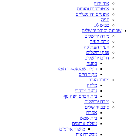
אור ירוק
אוטובוסים ומוניות
אופניים ודו גלגליים
חניה
כביש 16
שכונות וסובב ירושלים
מזרח ירושלים
מרכז העיר
העיר העתיקה
צפון ירושלים
דרום ירושלים
בקעה
חומת שמואל-הר חומה
מקור חיים
מערב העיר
מלחה
גבעת מרדכי
בית הכרם ויפה נוף
מזרח ירושלים
סובב ירושלים
אפרת
בית שמש
מעלה אדומים
מישור אדומים
מבשרת ציון