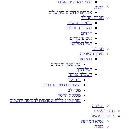
כללית מחוז ירושלים
דתות
אתרים קדושים בירושלים
חברה וקהילה
מינויים חדשים
המדור החברתי
חרדים
גנים ציבוריים
הגיל השלישי
ספורט
חינוך והשכלה
בתי ספר
בתי ספר תיכוניים
הגיל הרך
השכלה גבוהה
דוד ילין
האוניברסיטה העברית
מכון לב
מכללת הדסה
עזריאלי מכללה אקדמית להנדסה ירושלים
תעופה
כנס ירושלים
מוסדות ממשל
נשיא המדינה
כנסת