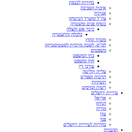
בחירות לכנסת
איכות הסביבה
אנרגיה
צה"ל ומשרד הביטחון
בטחון פנים ומשטרה
כיבוי אש והצלה
כלכלה והתעשייה
משרד החוץ
למ"ס- לשכה מרכזית לסטטיסטיקה
משפטים
בתי המשפט
חוק ומשפט
עורכי דין
עלייה וקליטה
תרבות וספורט
תשתיות
רשות המיסים
עיריית ירושלים
אריאל
הגיחון
מוריה
עדן
פמי
בחירות לעיריית ירושלים
תחבורה