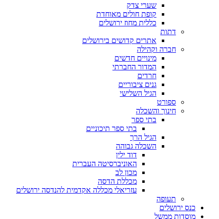
שערי צדק
קופת חולים מאוחדת
כללית מחוז ירושלים
דתות
אתרים קדושים בירושלים
חברה וקהילה
מינויים חדשים
המדור החברתי
חרדים
גנים ציבוריים
הגיל השלישי
ספורט
חינוך והשכלה
בתי ספר
בתי ספר תיכוניים
הגיל הרך
השכלה גבוהה
דוד ילין
האוניברסיטה העברית
מכון לב
מכללת הדסה
עזריאלי מכללה אקדמית להנדסה ירושלים
תעופה
כנס ירושלים
מוסדות ממשל