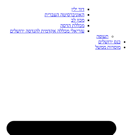
דוד ילין
האוניברסיטה העברית
מכון לב
מכללת הדסה
עזריאלי מכללה אקדמית להנדסה ירושלים
תעופה
כנס ירושלים
מוסדות ממשל