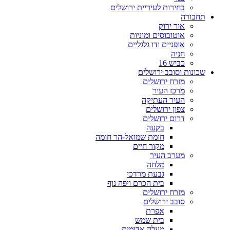
בחירות לעיריית ירושלים
תחבורה
אור ירוק
אוטובוסים ומוניות
אופניים ודו גלגליים
חניה
כביש 16
שכונות וסובב ירושלים
מזרח ירושלים
מרכז העיר
העיר העתיקה
צפון ירושלים
דרום ירושלים
בקעה
חומת שמואל-הר חומה
מקור חיים
מערב העיר
מלחה
גבעת מרדכי
בית הכרם ויפה נוף
מזרח ירושלים
סובב ירושלים
אפרת
בית שמש
מעלה אדומים