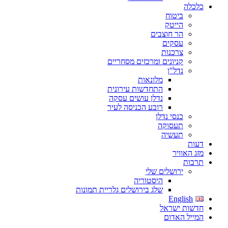
כלכלה
ביטוח
הייטק
הר חוצבים
עסקים
צרכנות
קניונים ומרכזים מסחריים
נדל"ן
מלונאות
התחדשות עירונית
נדלן עושים עסקה
רובע הכניסה לעיר
כנסי נדלן
תעסוקה
תעשיה
דעות
מזג האוויר
תרבות
ירושלים שלי
היסטוריה
שלג בירושלים גלריית תמונות
English
חדשות ישראל
המייל האדום