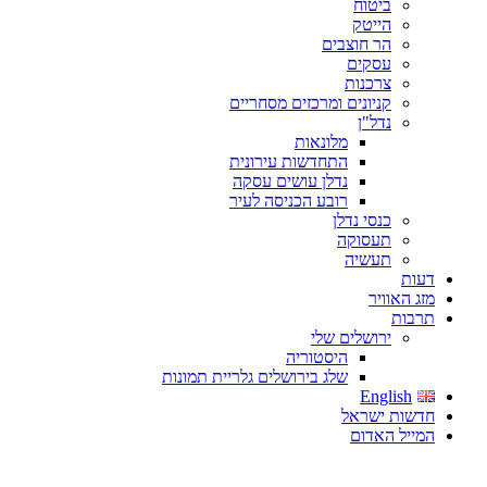
ביטוח
הייטק
הר חוצבים
עסקים
צרכנות
קניונים ומרכזים מסחריים
נדל"ן
מלונאות
התחדשות עירונית
נדלן עושים עסקה
רובע הכניסה לעיר
כנסי נדלן
תעסוקה
תעשיה
דעות
מזג האוויר
תרבות
ירושלים שלי
היסטוריה
שלג בירושלים גלריית תמונות
English
חדשות ישראל
המייל האדום