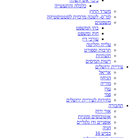
כיבוי אש והצלה
כלכלה והתעשייה
משרד החוץ
למ"ס- לשכה מרכזית לסטטיסטיקה
משפטים
בתי המשפט
חוק ומשפט
עורכי דין
עלייה וקליטה
תרבות וספורט
תשתיות
רשות המיסים
עיריית ירושלים
אריאל
הגיחון
מוריה
עדן
פמי
בחירות לעיריית ירושלים
תחבורה
אור ירוק
אוטובוסים ומוניות
אופניים ודו גלגליים
חניה
כביש 16