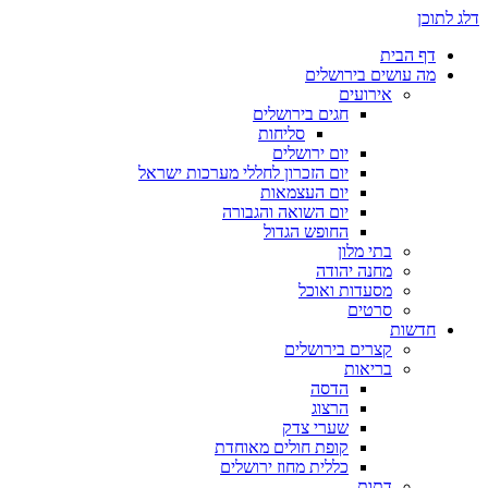
דלג לתוכן
דף הבית
מה עושים בירושלים
אירועים
חגים בירושלים
סליחות
יום ירושלים
יום הזכרון לחללי מערכות ישראל
יום העצמאות
יום השואה והגבורה
החופש הגדול
בתי מלון
מחנה יהודה
מסעדות ואוכל
סרטים
חדשות
קצרים בירושלים
בריאות
הדסה
הרצוג
שערי צדק
קופת חולים מאוחדת
כללית מחוז ירושלים
דתות