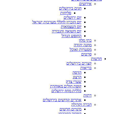
אירועים
חגים בירושלים
סליחות
יום ירושלים
יום הזכרון לחללי מערכות ישראל
יום העצמאות
יום השואה והגבורה
החופש הגדול
בתי מלון
מחנה יהודה
מסעדות ואוכל
סרטים
חדשות
קצרים בירושלים
בריאות
הדסה
הרצוג
שערי צדק
קופת חולים מאוחדת
כללית מחוז ירושלים
דתות
אתרים קדושים בירושלים
חברה וקהילה
מינויים חדשים
המדור החברתי