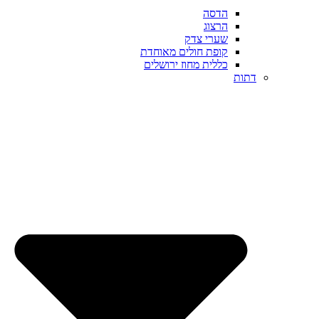
הדסה
הרצוג
שערי צדק
קופת חולים מאוחדת
כללית מחוז ירושלים
דתות