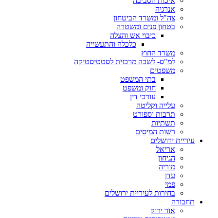
איכות הסביבה
אנרגיה
צה"ל ומשרד הביטחון
בטחון פנים ומשטרה
כיבוי אש והצלה
כלכלה והתעשייה
משרד החוץ
למ"ס- לשכה מרכזית לסטטיסטיקה
משפטים
בתי המשפט
חוק ומשפט
עורכי דין
עלייה וקליטה
תרבות וספורט
תשתיות
רשות המיסים
עיריית ירושלים
אריאל
הגיחון
מוריה
עדן
פמי
בחירות לעיריית ירושלים
תחבורה
אור ירוק