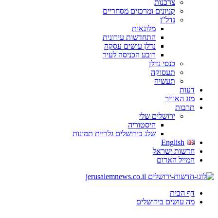
צרכנות
קניונים ומרכזים מסחריים
נדל"ן
מלונאות
התחדשות עירונית
נדלן עושים עסקה
רובע הכניסה לעיר
כנסי נדלן
תעסוקה
תעשיה
דעות
מזג האוויר
תרבות
ירושלים שלי
היסטוריה
שלג בירושלים גלריית תמונות
English
חדשות ישראל
המייל האדום
דף הבית
מה עושים בירושלים