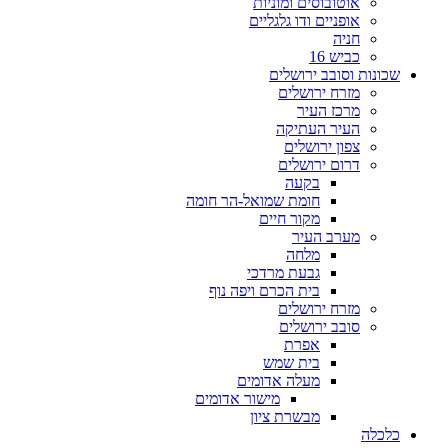
אוטובוסים ומוניות
אופניים ודו גלגליים
חניה
כביש 16
שכונות וסובב ירושלים
מזרח ירושלים
מרכז העיר
העיר העתיקה
צפון ירושלים
דרום ירושלים
בקעה
חומת שמואל-הר חומה
מקור חיים
מערב העיר
מלחה
גבעת מרדכי
בית הכרם ויפה נוף
מזרח ירושלים
סובב ירושלים
אפרת
בית שמש
מעלה אדומים
מישור אדומים
מבשרת ציון
כלכלה