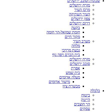
שכונות וסובב ירושלים
מזרח ירושלים
מרכז העיר
העיר העתיקה
צפון ירושלים
דרום ירושלים
בקעה
חומת שמואל-הר חומה
מקור חיים
מערב העיר
מלחה
גבעת מרדכי
בית הכרם ויפה נוף
מזרח ירושלים
סובב ירושלים
אפרת
בית שמש
מעלה אדומים
מישור אדומים
מבשרת ציון
כלכלה
ביטוח
הייטק
הר חוצבים
עסקים