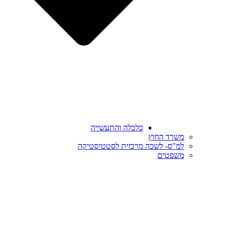
כלכלה והתעשייה
משרד החוץ
למ"ס- לשכה מרכזית לסטטיסטיקה
משפטים