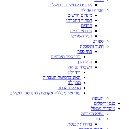
אתרים קדושים בירושלים
חברה וקהילה
מינויים חדשים
המדור החברתי
חרדים
גנים ציבוריים
הגיל השלישי
ספורט
חינוך והשכלה
בתי ספר
בתי ספר תיכוניים
הגיל הרך
השכלה גבוהה
דוד ילין
האוניברסיטה העברית
מכון לב
מכללת הדסה
עזריאלי מכללה אקדמית להנדסה ירושלים
תעופה
כנס ירושלים
מוסדות ממשל
נשיא המדינה
כנסת
בחירות לכנסת