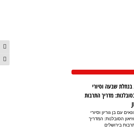
הפעל/כ
מתג גו
 בנחלת שבעה וסיורי
06" בסובלנות: מדריך התרבות
אים עם בן גוריון וסיורי
" במוזיאון הסובלנות: המדריך
רבות בירושלים