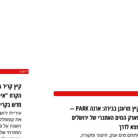
חדשות
קיץ קריר 
הקרח "איי
חדש בקריי
קיץ מרענן בבירה: ארנה PARK —
עיריית ירוש
ארק המים האתגרי של ירושלים
את קומפלק
וצא לדרך
המזרחי של 
תחם מים ענק, חיצוני ומקורה,