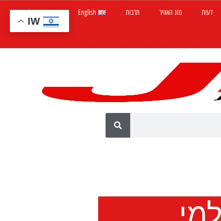
דעות
מזג האוויר
תרבות
English
חדשות ישראל
IW
מי