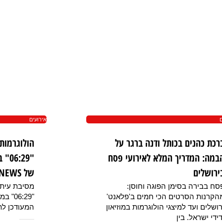
ם
אירועים
רכת כהנים בכותל ודנה ברגר על
הולוגרמות
במה: המדריך המלא לאירועי פסח
":29
ירושלים
של JNEWS
סח בבירה בסימן הפוגה וחוסן:
מסיבת עיתונ
הקרנות הסרטים הכי חמים ב'פלאנט'
"06:29
רושלים ועד למיצגי הולוגרמות במוזיאון
המעודכן לת
דידי ישראל. בין