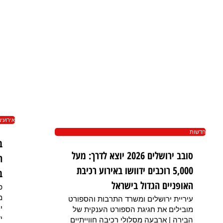
אירועי
חדשות
ב
סובב ירושלים 2026 יוצא לדרך: מעל
ה
5,000 רוכבים ידוושו באירוע רכיבת
ב
האופניים הגדול בישראל
פ
מ
עיריית ירושלים ומשרד התרבות והספורט
י
מובילים את חגיגת הספורט הענקית של
י
הבירה | ארבעה מסלולי רכיבה חווייתיים