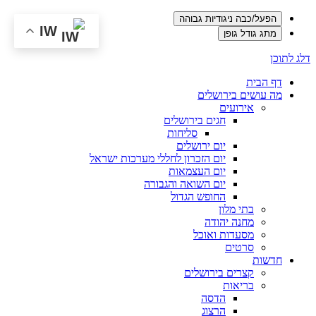
הפעל/כבה ניגודיות גבוהה
IW
מתג גודל גופן
דלג לתוכן
דף הבית
מה עושים בירושלים
אירועים
חגים בירושלים
סליחות
יום ירושלים
יום הזכרון לחללי מערכות ישראל
יום העצמאות
יום השואה והגבורה
החופש הגדול
בתי מלון
מחנה יהודה
מסעדות ואוכל
סרטים
חדשות
קצרים בירושלים
בריאות
הדסה
הרצוג