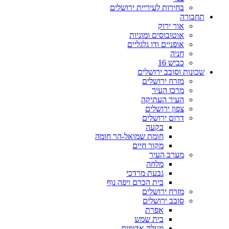
בחירות לעיריית ירושלים
תחבורה
אור ירוק
אוטובוסים ומוניות
אופניים ודו גלגליים
חניה
כביש 16
שכונות וסובב ירושלים
מזרח ירושלים
מרכז העיר
העיר העתיקה
צפון ירושלים
דרום ירושלים
בקעה
חומת שמואל-הר חומה
מקור חיים
מערב העיר
מלחה
גבעת מרדכי
בית הכרם ויפה נוף
מזרח ירושלים
סובב ירושלים
אפרת
בית שמש
מעלה אדומים