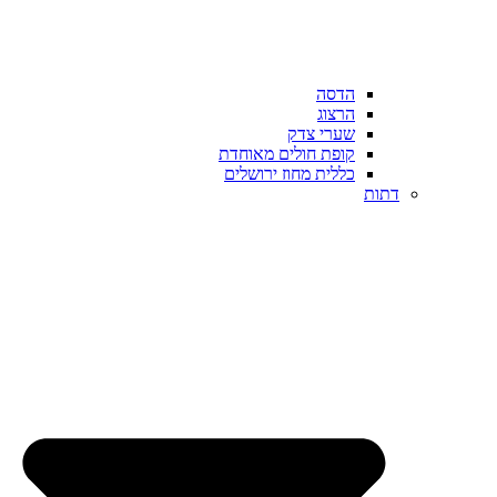
הדסה
הרצוג
שערי צדק
קופת חולים מאוחדת
כללית מחוז ירושלים
דתות