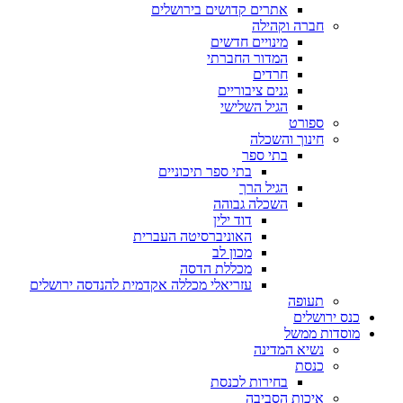
אתרים קדושים בירושלים
חברה וקהילה
מינויים חדשים
המדור החברתי
חרדים
גנים ציבוריים
הגיל השלישי
ספורט
חינוך והשכלה
בתי ספר
בתי ספר תיכוניים
הגיל הרך
השכלה גבוהה
דוד ילין
האוניברסיטה העברית
מכון לב
מכללת הדסה
עזריאלי מכללה אקדמית להנדסה ירושלים
תעופה
כנס ירושלים
מוסדות ממשל
נשיא המדינה
כנסת
בחירות לכנסת
איכות הסביבה