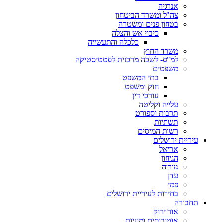
אנרגיה
צה"ל ומשרד הביטחון
בטחון פנים ומשטרה
כיבוי אש והצלה
כלכלה והתעשייה
משרד החוץ
למ"ס- לשכה מרכזית לסטטיסטיקה
משפטים
בתי המשפט
חוק ומשפט
עורכי דין
עלייה וקליטה
תרבות וספורט
תשתיות
רשות המיסים
עיריית ירושלים
אריאל
הגיחון
מוריה
עדן
פמי
בחירות לעיריית ירושלים
תחבורה
אור ירוק
אוטובוסים ומוניות