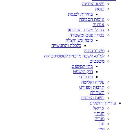
נשיא המדינה
כנסת
בחירות לכנסת
איכות הסביבה
אנרגיה
צה"ל ומשרד הביטחון
בטחון פנים ומשטרה
כיבוי אש והצלה
כלכלה והתעשייה
משרד החוץ
למ"ס- לשכה מרכזית לסטטיסטיקה
משפטים
בתי המשפט
חוק ומשפט
עורכי דין
עלייה וקליטה
תרבות וספורט
תשתיות
רשות המיסים
עיריית ירושלים
אריאל
הגיחון
מוריה
עדן
פמי