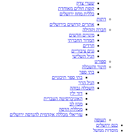
שערי צדק
קופת חולים מאוחדת
כללית מחוז ירושלים
דתות
אתרים קדושים בירושלים
חברה וקהילה
מינויים חדשים
המדור החברתי
חרדים
גנים ציבוריים
הגיל השלישי
ספורט
חינוך והשכלה
בתי ספר
בתי ספר תיכוניים
הגיל הרך
השכלה גבוהה
דוד ילין
האוניברסיטה העברית
מכון לב
מכללת הדסה
עזריאלי מכללה אקדמית להנדסה ירושלים
תעופה
כנס ירושלים
מוסדות ממשל