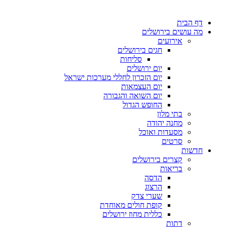
דף הבית
מה עושים בירושלים
אירועים
חגים בירושלים
סליחות
יום ירושלים
יום הזכרון לחללי מערכות ישראל
יום העצמאות
יום השואה והגבורה
החופש הגדול
בתי מלון
מחנה יהודה
מסעדות ואוכל
סרטים
חדשות
קצרים בירושלים
בריאות
הדסה
הרצוג
שערי צדק
קופת חולים מאוחדת
כללית מחוז ירושלים
דתות