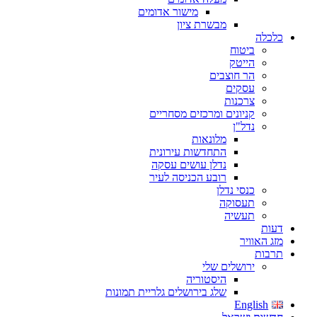
מישור אדומים
מבשרת ציון
כלכלה
ביטוח
הייטק
הר חוצבים
עסקים
צרכנות
קניונים ומרכזים מסחריים
נדל"ן
מלונאות
התחדשות עירונית
נדלן עושים עסקה
רובע הכניסה לעיר
כנסי נדלן
תעסוקה
תעשיה
דעות
מזג האוויר
תרבות
ירושלים שלי
היסטוריה
שלג בירושלים גלריית תמונות
English