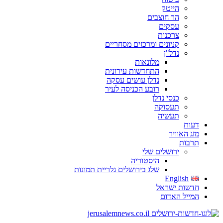
הייטק
הר חוצבים
עסקים
צרכנות
קניונים ומרכזים מסחריים
נדל"ן
מלונאות
התחדשות עירונית
נדלן עושים עסקה
רובע הכניסה לעיר
כנסי נדלן
תעסוקה
תעשיה
דעות
מזג האוויר
תרבות
ירושלים שלי
היסטוריה
שלג בירושלים גלריית תמונות
English
חדשות ישראל
המייל האדום