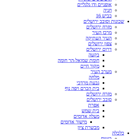
אופניים ודו גלגליים
חניה
כביש 16
שכונות וסובב ירושלים
מזרח ירושלים
מרכז העיר
העיר העתיקה
צפון ירושלים
דרום ירושלים
בקעה
חומת שמואל-הר חומה
מקור חיים
מערב העיר
מלחה
גבעת מרדכי
בית הכרם ויפה נוף
מזרח ירושלים
סובב ירושלים
אפרת
בית שמש
מעלה אדומים
מישור אדומים
מבשרת ציון
כלכלה
ביטוח