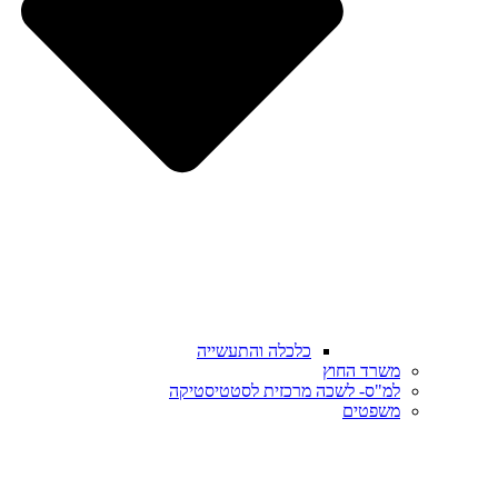
כלכלה והתעשייה
משרד החוץ
למ"ס- לשכה מרכזית לסטטיסטיקה
משפטים