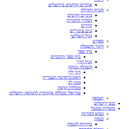
אתרים קדושים בירושלים
חברה וקהילה
מינויים חדשים
המדור החברתי
חרדים
גנים ציבוריים
הגיל השלישי
ספורט
חינוך והשכלה
בתי ספר
בתי ספר תיכוניים
הגיל הרך
השכלה גבוהה
דוד ילין
האוניברסיטה העברית
מכון לב
מכללת הדסה
עזריאלי מכללה אקדמית להנדסה ירושלים
תעופה
כנס ירושלים
מוסדות ממשל
נשיא המדינה
כנסת
בחירות לכנסת