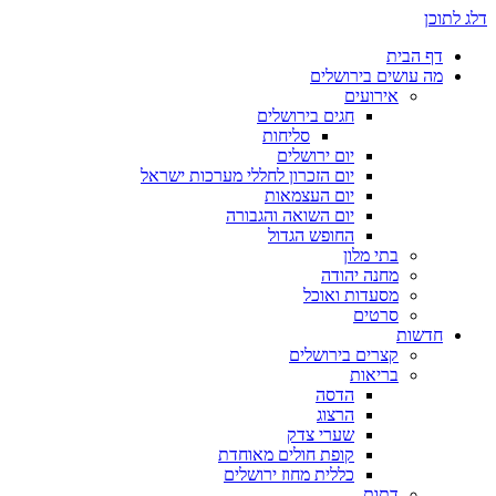
דלג לתוכן
דף הבית
מה עושים בירושלים
אירועים
חגים בירושלים
סליחות
יום ירושלים
יום הזכרון לחללי מערכות ישראל
יום העצמאות
יום השואה והגבורה
החופש הגדול
בתי מלון
מחנה יהודה
מסעדות ואוכל
סרטים
חדשות
קצרים בירושלים
בריאות
הדסה
הרצוג
שערי צדק
קופת חולים מאוחדת
כללית מחוז ירושלים
דתות