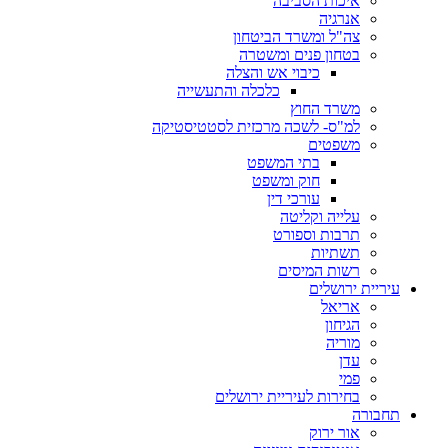
איכות הסביבה
אנרגיה
צה"ל ומשרד הביטחון
בטחון פנים ומשטרה
כיבוי אש והצלה
כלכלה והתעשייה
משרד החוץ
למ"ס- לשכה מרכזית לסטטיסטיקה
משפטים
בתי המשפט
חוק ומשפט
עורכי דין
עלייה וקליטה
תרבות וספורט
תשתיות
רשות המיסים
עיריית ירושלים
אריאל
הגיחון
מוריה
עדן
פמי
בחירות לעיריית ירושלים
תחבורה
אור ירוק