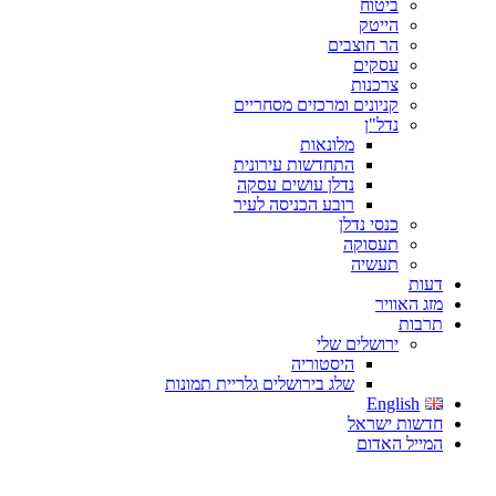
ביטוח
הייטק
הר חוצבים
עסקים
צרכנות
קניונים ומרכזים מסחריים
נדל"ן
מלונאות
התחדשות עירונית
נדלן עושים עסקה
רובע הכניסה לעיר
כנסי נדלן
תעסוקה
תעשיה
דעות
מזג האוויר
תרבות
ירושלים שלי
היסטוריה
שלג בירושלים גלריית תמונות
English
חדשות ישראל
המייל האדום