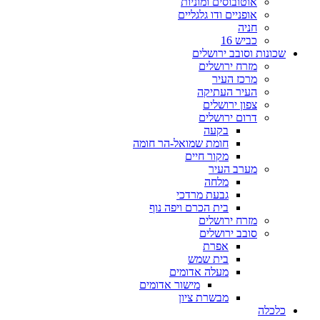
אוטובוסים ומוניות
אופניים ודו גלגליים
חניה
כביש 16
שכונות וסובב ירושלים
מזרח ירושלים
מרכז העיר
העיר העתיקה
צפון ירושלים
דרום ירושלים
בקעה
חומת שמואל-הר חומה
מקור חיים
מערב העיר
מלחה
גבעת מרדכי
בית הכרם ויפה נוף
מזרח ירושלים
סובב ירושלים
אפרת
בית שמש
מעלה אדומים
מישור אדומים
מבשרת ציון
כלכלה