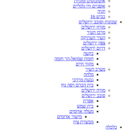
אוטובוסים ומוניות
אופניים ודו גלגליים
חניה
כביש 16
שכונות וסובב ירושלים
מזרח ירושלים
מרכז העיר
העיר העתיקה
צפון ירושלים
דרום ירושלים
בקעה
חומת שמואל-הר חומה
מקור חיים
מערב העיר
מלחה
גבעת מרדכי
בית הכרם ויפה נוף
מזרח ירושלים
סובב ירושלים
אפרת
בית שמש
מעלה אדומים
מישור אדומים
מבשרת ציון
כלכלה