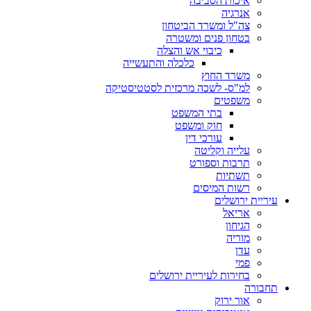
איכות הסביבה
אנרגיה
צה"ל ומשרד הביטחון
בטחון פנים ומשטרה
כיבוי אש והצלה
כלכלה והתעשייה
משרד החוץ
למ"ס- לשכה מרכזית לסטטיסטיקה
משפטים
בתי המשפט
חוק ומשפט
עורכי דין
עלייה וקליטה
תרבות וספורט
תשתיות
רשות המיסים
עיריית ירושלים
אריאל
הגיחון
מוריה
עדן
פמי
בחירות לעיריית ירושלים
תחבורה
אור ירוק