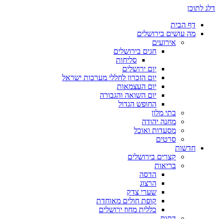
דלג לתוכן
דף הבית
מה עושים בירושלים
אירועים
חגים בירושלים
סליחות
יום ירושלים
יום הזכרון לחללי מערכות ישראל
יום העצמאות
יום השואה והגבורה
החופש הגדול
בתי מלון
מחנה יהודה
מסעדות ואוכל
סרטים
חדשות
קצרים בירושלים
בריאות
הדסה
הרצוג
שערי צדק
קופת חולים מאוחדת
כללית מחוז ירושלים
דתות