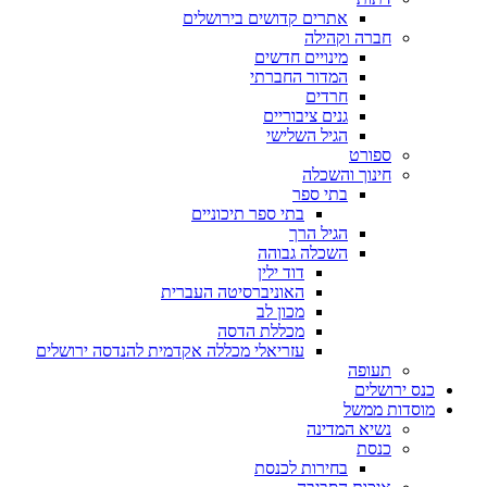
אתרים קדושים בירושלים
חברה וקהילה
מינויים חדשים
המדור החברתי
חרדים
גנים ציבוריים
הגיל השלישי
ספורט
חינוך והשכלה
בתי ספר
בתי ספר תיכוניים
הגיל הרך
השכלה גבוהה
דוד ילין
האוניברסיטה העברית
מכון לב
מכללת הדסה
עזריאלי מכללה אקדמית להנדסה ירושלים
תעופה
כנס ירושלים
מוסדות ממשל
נשיא המדינה
כנסת
בחירות לכנסת