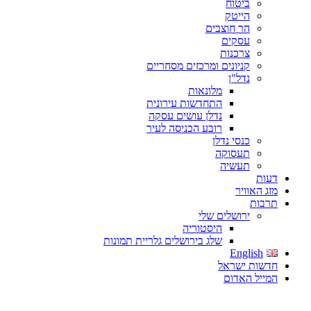
ביטוח
הייטק
הר חוצבים
עסקים
צרכנות
קניונים ומרכזים מסחריים
נדל"ן
מלונאות
התחדשות עירונית
נדלן עושים עסקה
רובע הכניסה לעיר
כנסי נדלן
תעסוקה
תעשיה
דעות
מזג האוויר
תרבות
ירושלים שלי
היסטוריה
שלג בירושלים גלריית תמונות
English
חדשות ישראל
המייל האדום