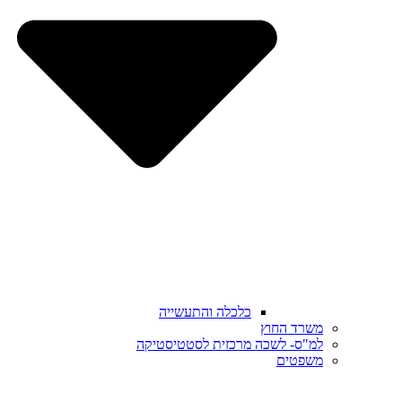
כלכלה והתעשייה
משרד החוץ
למ"ס- לשכה מרכזית לסטטיסטיקה
משפטים