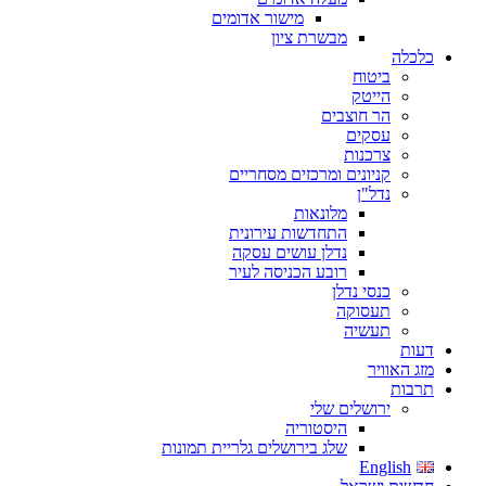
מישור אדומים
מבשרת ציון
כלכלה
ביטוח
הייטק
הר חוצבים
עסקים
צרכנות
קניונים ומרכזים מסחריים
נדל"ן
מלונאות
התחדשות עירונית
נדלן עושים עסקה
רובע הכניסה לעיר
כנסי נדלן
תעסוקה
תעשיה
דעות
מזג האוויר
תרבות
ירושלים שלי
היסטוריה
שלג בירושלים גלריית תמונות
English