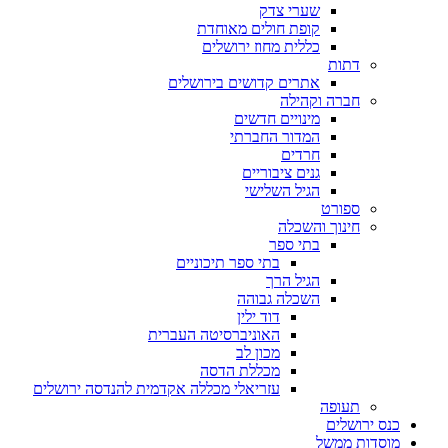
שערי צדק
קופת חולים מאוחדת
כללית מחוז ירושלים
דתות
אתרים קדושים בירושלים
חברה וקהילה
מינויים חדשים
המדור החברתי
חרדים
גנים ציבוריים
הגיל השלישי
ספורט
חינוך והשכלה
בתי ספר
בתי ספר תיכוניים
הגיל הרך
השכלה גבוהה
דוד ילין
האוניברסיטה העברית
מכון לב
מכללת הדסה
עזריאלי מכללה אקדמית להנדסה ירושלים
תעופה
כנס ירושלים
מוסדות ממשל