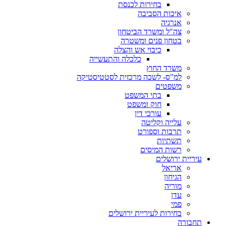
בחירות לכנסת
איכות הסביבה
אנרגיה
צה"ל ומשרד הביטחון
בטחון פנים ומשטרה
כיבוי אש והצלה
כלכלה והתעשייה
משרד החוץ
למ"ס- לשכה מרכזית לסטטיסטיקה
משפטים
בתי המשפט
חוק ומשפט
עורכי דין
עלייה וקליטה
תרבות וספורט
תשתיות
רשות המיסים
עיריית ירושלים
אריאל
הגיחון
מוריה
עדן
פמי
בחירות לעיריית ירושלים
תחבורה