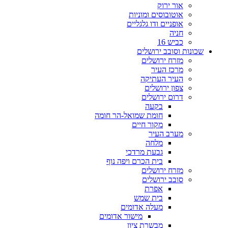
אור ירוק
אוטובוסים ומוניות
אופניים ודו גלגליים
חניה
כביש 16
שכונות וסובב ירושלים
מזרח ירושלים
מרכז העיר
העיר העתיקה
צפון ירושלים
דרום ירושלים
בקעה
חומת שמואל-הר חומה
מקור חיים
מערב העיר
מלחה
גבעת מרדכי
בית הכרם ויפה נוף
מזרח ירושלים
סובב ירושלים
אפרת
בית שמש
מעלה אדומים
מישור אדומים
מבשרת ציון