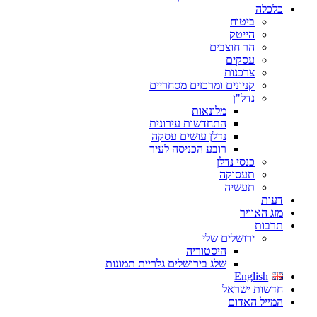
כלכלה
ביטוח
הייטק
הר חוצבים
עסקים
צרכנות
קניונים ומרכזים מסחריים
נדל"ן
מלונאות
התחדשות עירונית
נדלן עושים עסקה
רובע הכניסה לעיר
כנסי נדלן
תעסוקה
תעשיה
דעות
מזג האוויר
תרבות
ירושלים שלי
היסטוריה
שלג בירושלים גלריית תמונות
English
חדשות ישראל
המייל האדום