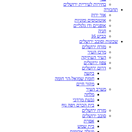
בחירות לעיריית ירושלים
תחבורה
אור ירוק
אוטובוסים ומוניות
אופניים ודו גלגליים
חניה
כביש 16
שכונות וסובב ירושלים
מזרח ירושלים
מרכז העיר
העיר העתיקה
צפון ירושלים
דרום ירושלים
בקעה
חומת שמואל-הר חומה
מקור חיים
מערב העיר
מלחה
גבעת מרדכי
בית הכרם ויפה נוף
מזרח ירושלים
סובב ירושלים
אפרת
בית שמש
מעלה אדומים