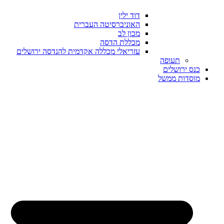
דוד ילין
האוניברסיטה העברית
מכון לב
מכללת הדסה
עזריאלי מכללה אקדמית להנדסה ירושלים
תעופה
כנס ירושלים
מוסדות ממשל