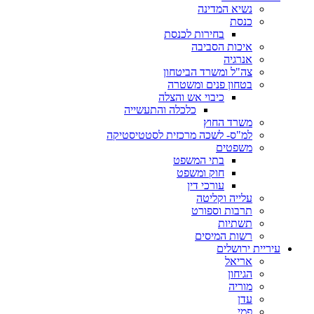
נשיא המדינה
כנסת
בחירות לכנסת
איכות הסביבה
אנרגיה
צה"ל ומשרד הביטחון
בטחון פנים ומשטרה
כיבוי אש והצלה
כלכלה והתעשייה
משרד החוץ
למ"ס- לשכה מרכזית לסטטיסטיקה
משפטים
בתי המשפט
חוק ומשפט
עורכי דין
עלייה וקליטה
תרבות וספורט
תשתיות
רשות המיסים
עיריית ירושלים
אריאל
הגיחון
מוריה
עדן
פמי