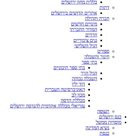
כללית מחוז ירושלים
דתות
אתרים קדושים בירושלים
חברה וקהילה
מינויים חדשים
המדור החברתי
חרדים
גנים ציבוריים
הגיל השלישי
ספורט
חינוך והשכלה
בתי ספר
בתי ספר תיכוניים
הגיל הרך
השכלה גבוהה
דוד ילין
האוניברסיטה העברית
מכון לב
מכללת הדסה
עזריאלי מכללה אקדמית להנדסה ירושלים
תעופה
כנס ירושלים
מוסדות ממשל
נשיא המדינה
כנסת