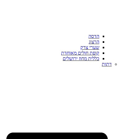
הדסה
הרצוג
שערי צדק
קופת חולים מאוחדת
כללית מחוז ירושלים
דתות