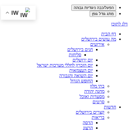
הפעל/כבה ניגודיות גבוהה
IW
מתג גודל גופן
דלג לתוכן
דף הבית
מה עושים בירושלים
אירועים
חגים בירושלים
סליחות
יום ירושלים
יום הזכרון לחללי מערכות ישראל
יום העצמאות
יום השואה והגבורה
החופש הגדול
בתי מלון
מחנה יהודה
מסעדות ואוכל
סרטים
חדשות
קצרים בירושלים
בריאות
הדסה
הרצוג