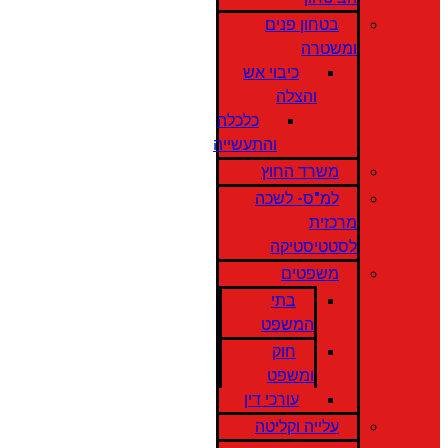
בטחון פנים
ומשטרה
כיבוי אש
והצלה
כלכלה
והתעשייה
משרד החוץ
למ"ס- לשכה
מרכזית
לסטטיסטיקה
משפטים
בתי
המשפט
חוק
ומשפט
עורכי דין
עלייה וקליטה