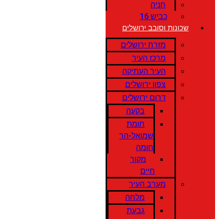
חניה
כביש 16
שכונות וסובב ירושלים
מזרח ירושלים
מרכז העיר
העיר העתיקה
צפון ירושלים
דרום ירושלים
בקעה
חומת
שמואל-הר
חומה
מקור
חיים
מערב העיר
מלחה
גבעת