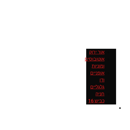
אור ירוק
אוטובוסים
ומוניות
אופניים
ודו
גלגליים
חניה
כביש 16
שכונות
וסובב
ירושלים