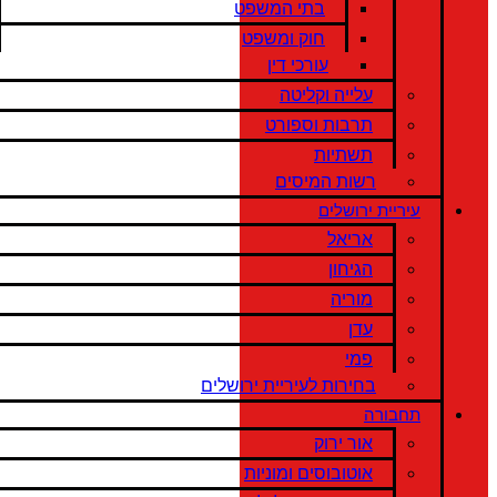
בתי המשפט
חוק ומשפט
עורכי דין
עלייה וקליטה
תרבות וספורט
תשתיות
רשות המיסים
עיריית ירושלים
אריאל
הגיחון
מוריה
עדן
פמי
בחירות לעיריית ירושלים
תחבורה
אור ירוק
אוטובוסים ומוניות