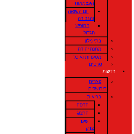
העצמאות
יום השואה
והגבורה
החופש
הגדול
בתי מלון
מחנה יהודה
מסעדות ואוכל
סרטים
חדשות
קצרים
בירושלים
בריאות
הדסה
הרצוג
שערי
צדק