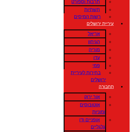
תרבות וספורט
תשתיות
רשות המיסים
עיריית ירושלים
אריאל
הגיחון
מוריה
עדן
פמי
בחירות לעיריית
ירושלים
תחבורה
אור ירוק
אוטובוסים
ומוניות
אופניים ודו
גלגליים