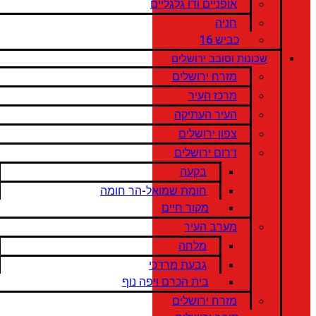
אופניים ודו גלגליים
חניה
כביש 16
שכונות וסובב ירושלים
מזרח ירושלים
מרכז העיר
העיר העתיקה
צפון ירושלים
דרום ירושלים
בקעה
חומת שמואל-הר חומה
מקור חיים
מערב העיר
מלחה
גבעת מרדכי
בית הכרם ויפה נוף
מזרח ירושלים