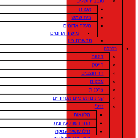
סובב ירושלים
אפרת
בית שמש
מעלה אדומים
מישור אדומים
מבשרת ציון
כלכלה
ביטוח
הייטק
הר חוצבים
עסקים
צרכנות
קניונים ומרכזים מסחריים
נדל"ן
מלונאות
התחדשות עירונית
נדלן עושים עסקה