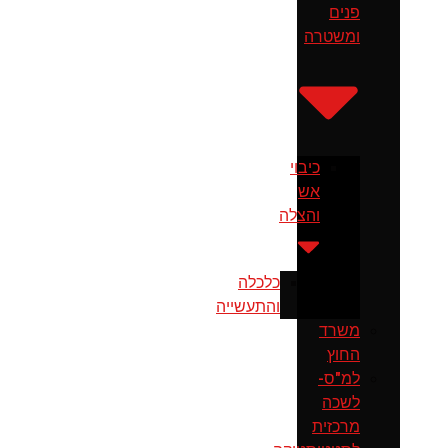
פנים
ומשטרה
כיבוי
אש
והצלה
כלכלה
והתעשייה
משרד
החוץ
למ"ס-
לשכה
מרכזית