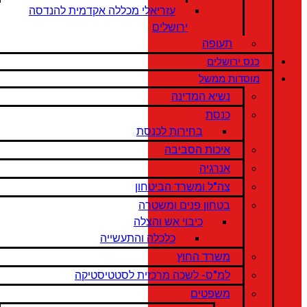
עזריאלי מכללה אקדמית להנדסה
ירושלים
תעופה
כנס ירושלים
מוסדות ממשל
נשיא המדינה
כנסת
בחירות לכנסת
איכות הסביבה
אנרגיה
צה"ל ומשרד הביטחון
בטחון פנים ומשטרה
כיבוי אש והצלה
כלכלה והתעשייה
משרד החוץ
למ"ס- לשכה מרכזית לסטטיסטיקה
משפטים