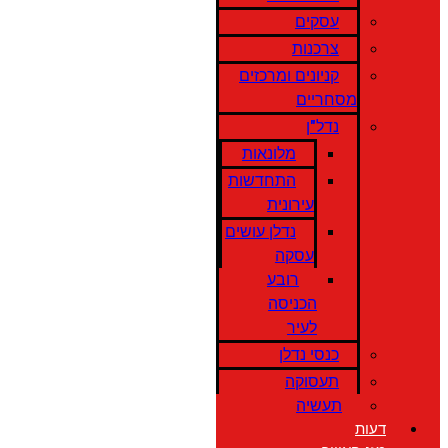
עסקים
צרכנות
קניונים ומרכזים
מסחריים
נדל"ן
מלונאות
התחדשות
עירונית
נדלן עושים
עסקה
רובע
הכניסה
לעיר
כנסי נדלן
תעסוקה
תעשיה
דעות