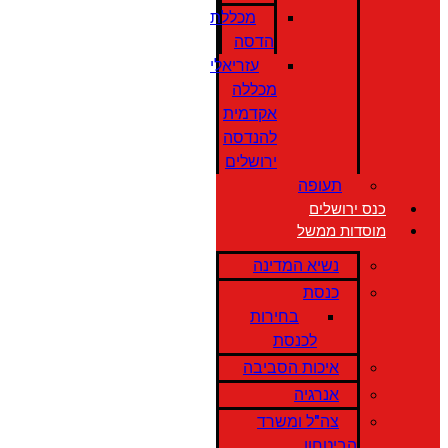
מכללת
הדסה
עזריאלי
מכללה
אקדמית
להנדסה
ירושלים
תעופה
כנס ירושלים
מוסדות ממשל
נשיא המדינה
כנסת
בחירות
לכנסת
איכות הסביבה
אנרגיה
צה"ל ומשרד
הביטחון