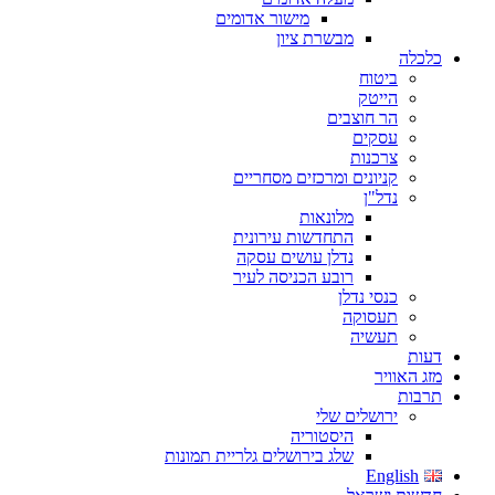
מישור אדומים
מבשרת ציון
כלכלה
ביטוח
הייטק
הר חוצבים
עסקים
צרכנות
קניונים ומרכזים מסחריים
נדל"ן
מלונאות
התחדשות עירונית
נדלן עושים עסקה
רובע הכניסה לעיר
כנסי נדלן
תעסוקה
תעשיה
דעות
מזג האוויר
תרבות
ירושלים שלי
היסטוריה
שלג בירושלים גלריית תמונות
English