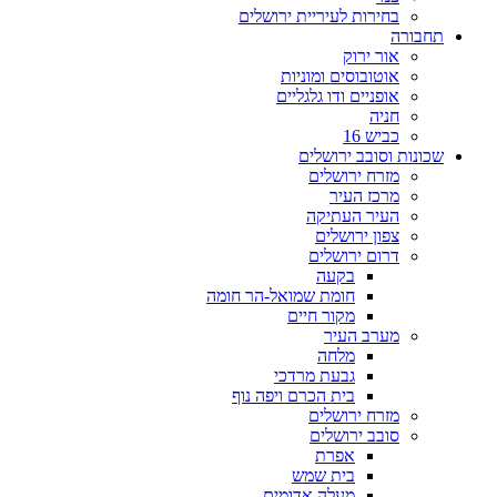
בחירות לעיריית ירושלים
תחבורה
אור ירוק
אוטובוסים ומוניות
אופניים ודו גלגליים
חניה
כביש 16
שכונות וסובב ירושלים
מזרח ירושלים
מרכז העיר
העיר העתיקה
צפון ירושלים
דרום ירושלים
בקעה
חומת שמואל-הר חומה
מקור חיים
מערב העיר
מלחה
גבעת מרדכי
בית הכרם ויפה נוף
מזרח ירושלים
סובב ירושלים
אפרת
בית שמש
מעלה אדומים