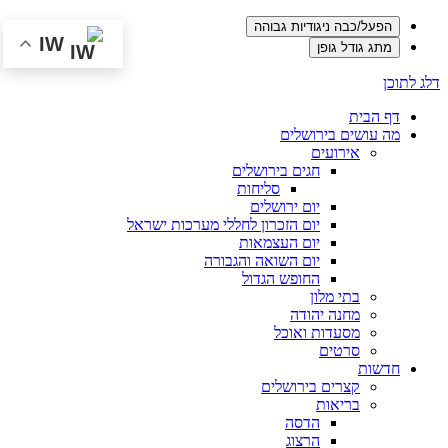
הפעל/כבה ניגודיות גבוהה
IW
מתג גודל גופן
דלג לתוכן
דף הבית
מה עושים בירושלים
אירועים
חגים בירושלים
סליחות
יום ירושלים
יום הזכרון לחללי מערכות ישראל
יום העצמאות
יום השואה והגבורה
החופש הגדול
בתי מלון
מחנה יהודה
מסעדות ואוכל
סרטים
חדשות
קצרים בירושלים
בריאות
הדסה
הרצוג