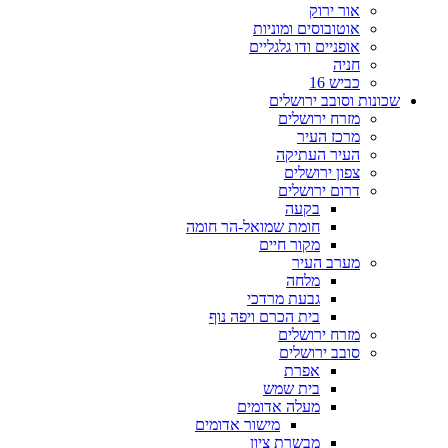
אור ירוק
אוטובוסים ומוניות
אופניים ודו גלגליים
חניה
כביש 16
שכונות וסובב ירושלים
מזרח ירושלים
מרכז העיר
העיר העתיקה
צפון ירושלים
דרום ירושלים
בקעה
חומת שמואל-הר חומה
מקור חיים
מערב העיר
מלחה
גבעת מרדכי
בית הכרם ויפה נוף
מזרח ירושלים
סובב ירושלים
אפרת
בית שמש
מעלה אדומים
מישור אדומים
מבשרת ציון