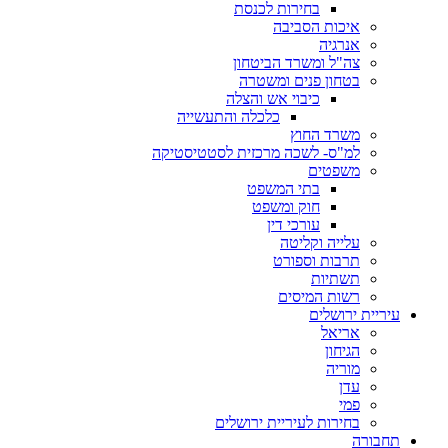
בחירות לכנסת
איכות הסביבה
אנרגיה
צה"ל ומשרד הביטחון
בטחון פנים ומשטרה
כיבוי אש והצלה
כלכלה והתעשייה
משרד החוץ
למ"ס- לשכה מרכזית לסטטיסטיקה
משפטים
בתי המשפט
חוק ומשפט
עורכי דין
עלייה וקליטה
תרבות וספורט
תשתיות
רשות המיסים
עיריית ירושלים
אריאל
הגיחון
מוריה
עדן
פמי
בחירות לעיריית ירושלים
תחבורה