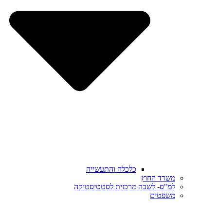
כלכלה והתעשייה
משרד החוץ
למ"ס- לשכה מרכזית לסטטיסטיקה
משפטים