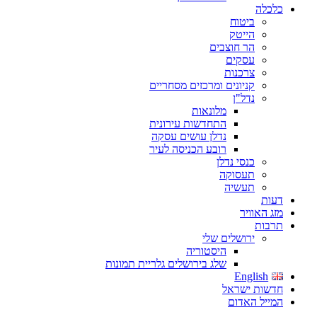
כלכלה
ביטוח
הייטק
הר חוצבים
עסקים
צרכנות
קניונים ומרכזים מסחריים
נדל"ן
מלונאות
התחדשות עירונית
נדלן עושים עסקה
רובע הכניסה לעיר
כנסי נדלן
תעסוקה
תעשיה
דעות
מזג האוויר
תרבות
ירושלים שלי
היסטוריה
שלג בירושלים גלריית תמונות
English
חדשות ישראל
המייל האדום