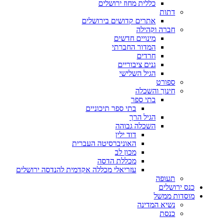
כללית מחוז ירושלים
דתות
אתרים קדושים בירושלים
חברה וקהילה
מינויים חדשים
המדור החברתי
חרדים
גנים ציבוריים
הגיל השלישי
ספורט
חינוך והשכלה
בתי ספר
בתי ספר תיכוניים
הגיל הרך
השכלה גבוהה
דוד ילין
האוניברסיטה העברית
מכון לב
מכללת הדסה
עזריאלי מכללה אקדמית להנדסה ירושלים
תעופה
כנס ירושלים
מוסדות ממשל
נשיא המדינה
כנסת