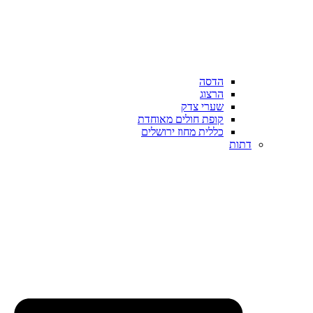
הדסה
הרצוג
שערי צדק
קופת חולים מאוחדת
כללית מחוז ירושלים
דתות