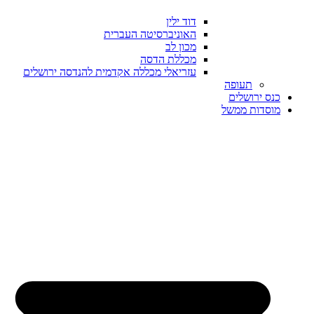
דוד ילין
האוניברסיטה העברית
מכון לב
מכללת הדסה
עזריאלי מכללה אקדמית להנדסה ירושלים
תעופה
כנס ירושלים
מוסדות ממשל