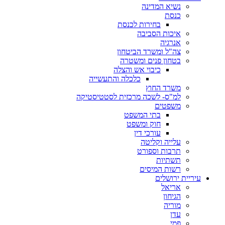
נשיא המדינה
כנסת
בחירות לכנסת
איכות הסביבה
אנרגיה
צה"ל ומשרד הביטחון
בטחון פנים ומשטרה
כיבוי אש והצלה
כלכלה והתעשייה
משרד החוץ
למ"ס- לשכה מרכזית לסטטיסטיקה
משפטים
בתי המשפט
חוק ומשפט
עורכי דין
עלייה וקליטה
תרבות וספורט
תשתיות
רשות המיסים
עיריית ירושלים
אריאל
הגיחון
מוריה
עדן
פמי