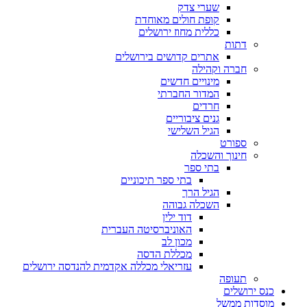
שערי צדק
קופת חולים מאוחדת
כללית מחוז ירושלים
דתות
אתרים קדושים בירושלים
חברה וקהילה
מינויים חדשים
המדור החברתי
חרדים
גנים ציבוריים
הגיל השלישי
ספורט
חינוך והשכלה
בתי ספר
בתי ספר תיכוניים
הגיל הרך
השכלה גבוהה
דוד ילין
האוניברסיטה העברית
מכון לב
מכללת הדסה
עזריאלי מכללה אקדמית להנדסה ירושלים
תעופה
כנס ירושלים
מוסדות ממשל