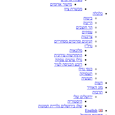
מישור אדומים
מבשרת ציון
כלכלה
ביטוח
הייטק
הר חוצבים
עסקים
צרכנות
קניונים ומרכזים מסחריים
נדל"ן
מלונאות
התחדשות עירונית
נדלן עושים עסקה
רובע הכניסה לעיר
כנסי נדלן
תעסוקה
תעשיה
דעות
מזג האוויר
תרבות
ירושלים שלי
היסטוריה
שלג בירושלים גלריית תמונות
English