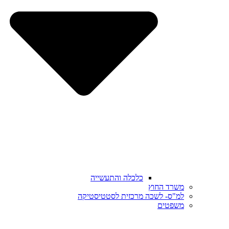
כלכלה והתעשייה
משרד החוץ
למ"ס- לשכה מרכזית לסטטיסטיקה
משפטים