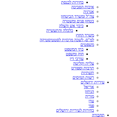
בחירות לכנסת
איכות הסביבה
אנרגיה
צה"ל ומשרד הביטחון
בטחון פנים ומשטרה
כיבוי אש והצלה
כלכלה והתעשייה
משרד החוץ
למ"ס- לשכה מרכזית לסטטיסטיקה
משפטים
בתי המשפט
חוק ומשפט
עורכי דין
עלייה וקליטה
תרבות וספורט
תשתיות
רשות המיסים
עיריית ירושלים
אריאל
הגיחון
מוריה
עדן
פמי
בחירות לעיריית ירושלים
תחבורה