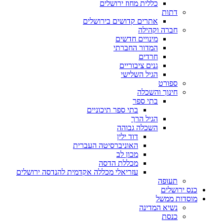
כללית מחוז ירושלים
דתות
אתרים קדושים בירושלים
חברה וקהילה
מינויים חדשים
המדור החברתי
חרדים
גנים ציבוריים
הגיל השלישי
ספורט
חינוך והשכלה
בתי ספר
בתי ספר תיכוניים
הגיל הרך
השכלה גבוהה
דוד ילין
האוניברסיטה העברית
מכון לב
מכללת הדסה
עזריאלי מכללה אקדמית להנדסה ירושלים
תעופה
כנס ירושלים
מוסדות ממשל
נשיא המדינה
כנסת