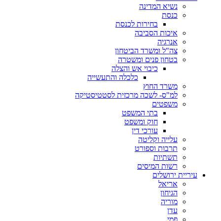
נשיא המדינה
כנסת
בחירות לכנסת
איכות הסביבה
אנרגיה
צה"ל ומשרד הביטחון
בטחון פנים ומשטרה
כיבוי אש והצלה
כלכלה והתעשייה
משרד החוץ
למ"ס- לשכה מרכזית לסטטיסטיקה
משפטים
בתי המשפט
חוק ומשפט
עורכי דין
עלייה וקליטה
תרבות וספורט
תשתיות
רשות המיסים
עיריית ירושלים
אריאל
הגיחון
מוריה
עדן
פמי