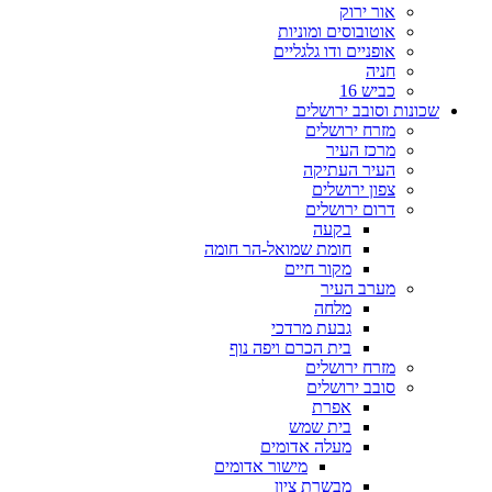
אור ירוק
אוטובוסים ומוניות
אופניים ודו גלגליים
חניה
כביש 16
שכונות וסובב ירושלים
מזרח ירושלים
מרכז העיר
העיר העתיקה
צפון ירושלים
דרום ירושלים
בקעה
חומת שמואל-הר חומה
מקור חיים
מערב העיר
מלחה
גבעת מרדכי
בית הכרם ויפה נוף
מזרח ירושלים
סובב ירושלים
אפרת
בית שמש
מעלה אדומים
מישור אדומים
מבשרת ציון