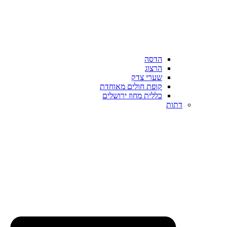
הדסה
הרצוג
שערי צדק
קופת חולים מאוחדת
כללית מחוז ירושלים
דתות