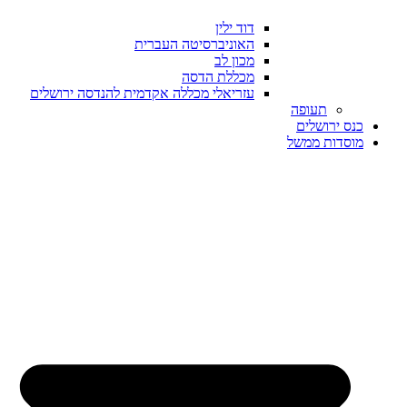
דוד ילין
האוניברסיטה העברית
מכון לב
מכללת הדסה
עזריאלי מכללה אקדמית להנדסה ירושלים
תעופה
כנס ירושלים
מוסדות ממשל