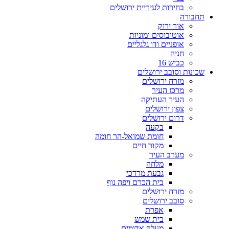
בחירות לעיריית ירושלים
תחבורה
אור ירוק
אוטובוסים ומוניות
אופניים ודו גלגליים
חניה
כביש 16
שכונות וסובב ירושלים
מזרח ירושלים
מרכז העיר
העיר העתיקה
צפון ירושלים
דרום ירושלים
בקעה
חומת שמואל-הר חומה
מקור חיים
מערב העיר
מלחה
גבעת מרדכי
בית הכרם ויפה נוף
מזרח ירושלים
סובב ירושלים
אפרת
בית שמש
מעלה אדומים