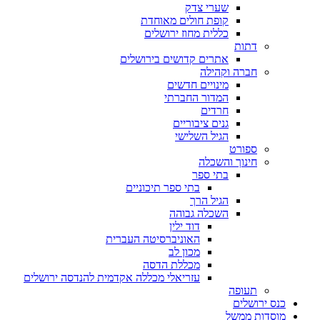
שערי צדק
קופת חולים מאוחדת
כללית מחוז ירושלים
דתות
אתרים קדושים בירושלים
חברה וקהילה
מינויים חדשים
המדור החברתי
חרדים
גנים ציבוריים
הגיל השלישי
ספורט
חינוך והשכלה
בתי ספר
בתי ספר תיכוניים
הגיל הרך
השכלה גבוהה
דוד ילין
האוניברסיטה העברית
מכון לב
מכללת הדסה
עזריאלי מכללה אקדמית להנדסה ירושלים
תעופה
כנס ירושלים
מוסדות ממשל