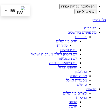
הפעל/כבה ניגודיות גבוהה
IW
מתג גודל גופן
דלג לתוכן
דף הבית
מה עושים בירושלים
אירועים
חגים בירושלים
סליחות
יום ירושלים
יום הזכרון לחללי מערכות ישראל
יום העצמאות
יום השואה והגבורה
החופש הגדול
בתי מלון
מחנה יהודה
מסעדות ואוכל
סרטים
חדשות
קצרים בירושלים
בריאות
הדסה
הרצוג