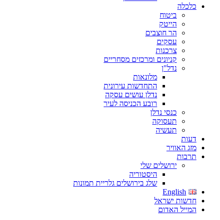
כלכלה
ביטוח
הייטק
הר חוצבים
עסקים
צרכנות
קניונים ומרכזים מסחריים
נדל"ן
מלונאות
התחדשות עירונית
נדלן עושים עסקה
רובע הכניסה לעיר
כנסי נדלן
תעסוקה
תעשיה
דעות
מזג האוויר
תרבות
ירושלים שלי
היסטוריה
שלג בירושלים גלריית תמונות
English
חדשות ישראל
המייל האדום