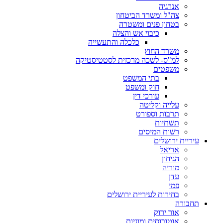
אנרגיה
צה"ל ומשרד הביטחון
בטחון פנים ומשטרה
כיבוי אש והצלה
כלכלה והתעשייה
משרד החוץ
למ"ס- לשכה מרכזית לסטטיסטיקה
משפטים
בתי המשפט
חוק ומשפט
עורכי דין
עלייה וקליטה
תרבות וספורט
תשתיות
רשות המיסים
עיריית ירושלים
אריאל
הגיחון
מוריה
עדן
פמי
בחירות לעיריית ירושלים
תחבורה
אור ירוק
אוטובוסים ומוניות