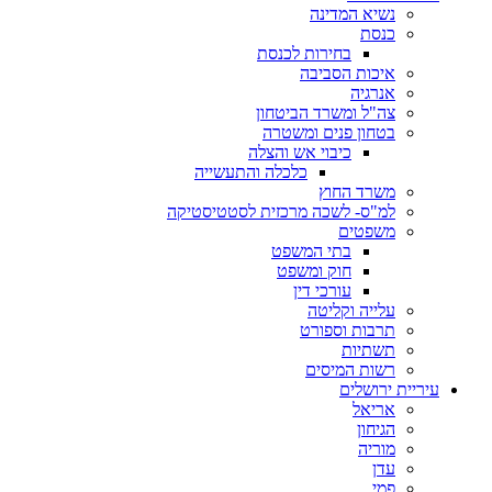
נשיא המדינה
כנסת
בחירות לכנסת
איכות הסביבה
אנרגיה
צה"ל ומשרד הביטחון
בטחון פנים ומשטרה
כיבוי אש והצלה
כלכלה והתעשייה
משרד החוץ
למ"ס- לשכה מרכזית לסטטיסטיקה
משפטים
בתי המשפט
חוק ומשפט
עורכי דין
עלייה וקליטה
תרבות וספורט
תשתיות
רשות המיסים
עיריית ירושלים
אריאל
הגיחון
מוריה
עדן
פמי