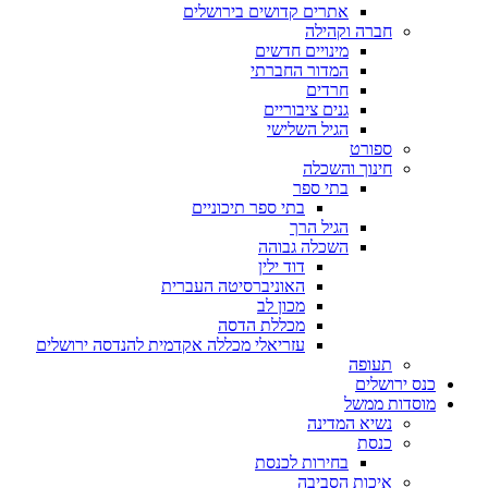
אתרים קדושים בירושלים
חברה וקהילה
מינויים חדשים
המדור החברתי
חרדים
גנים ציבוריים
הגיל השלישי
ספורט
חינוך והשכלה
בתי ספר
בתי ספר תיכוניים
הגיל הרך
השכלה גבוהה
דוד ילין
האוניברסיטה העברית
מכון לב
מכללת הדסה
עזריאלי מכללה אקדמית להנדסה ירושלים
תעופה
כנס ירושלים
מוסדות ממשל
נשיא המדינה
כנסת
בחירות לכנסת
איכות הסביבה