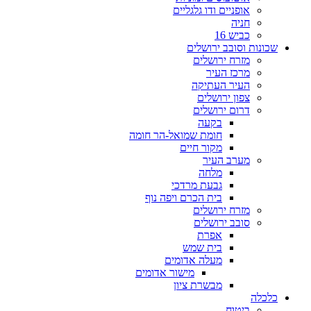
אופניים ודו גלגליים
חניה
כביש 16
שכונות וסובב ירושלים
מזרח ירושלים
מרכז העיר
העיר העתיקה
צפון ירושלים
דרום ירושלים
בקעה
חומת שמואל-הר חומה
מקור חיים
מערב העיר
מלחה
גבעת מרדכי
בית הכרם ויפה נוף
מזרח ירושלים
סובב ירושלים
אפרת
בית שמש
מעלה אדומים
מישור אדומים
מבשרת ציון
כלכלה
ביטוח