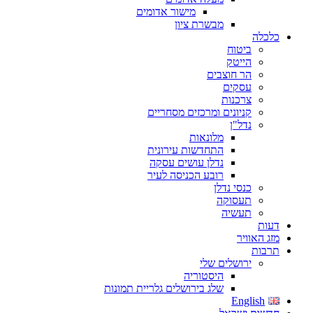
מישור אדומים
מבשרת ציון
כלכלה
ביטוח
הייטק
הר חוצבים
עסקים
צרכנות
קניונים ומרכזים מסחריים
נדל"ן
מלונאות
התחדשות עירונית
נדלן עושים עסקה
רובע הכניסה לעיר
כנסי נדלן
תעסוקה
תעשיה
דעות
מזג האוויר
תרבות
ירושלים שלי
היסטוריה
שלג בירושלים גלריית תמונות
English