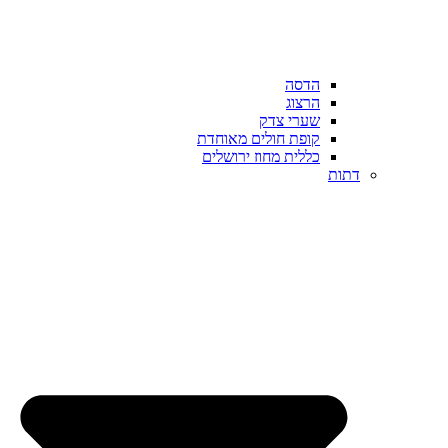
הדסה
הרצוג
שערי צדק
קופת חולים מאוחדת
כללית מחוז ירושלים
דתות