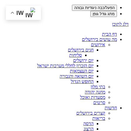
הפעל/כבה ניגודיות גבוהה
IW
מתג גודל גופן
דלג לתוכן
דף הבית
מה עושים בירושלים
אירועים
חגים בירושלים
סליחות
יום ירושלים
יום הזכרון לחללי מערכות ישראל
יום העצמאות
יום השואה והגבורה
החופש הגדול
בתי מלון
מחנה יהודה
מסעדות ואוכל
סרטים
חדשות
קצרים בירושלים
בריאות
הדסה
הרצוג