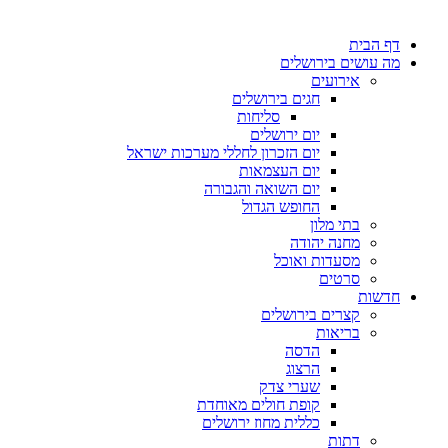
דף הבית
מה עושים בירושלים
אירועים
חגים בירושלים
סליחות
יום ירושלים
יום הזכרון לחללי מערכות ישראל
יום העצמאות
יום השואה והגבורה
החופש הגדול
בתי מלון
מחנה יהודה
מסעדות ואוכל
סרטים
חדשות
קצרים בירושלים
בריאות
הדסה
הרצוג
שערי צדק
קופת חולים מאוחדת
כללית מחוז ירושלים
דתות