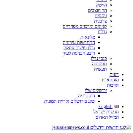
הייטק
הר חוצבים
עסקים
צרכנות
קניונים ומרכזים מסחריים
נדל"ן
מלונאות
התחדשות עירונית
נדלן עושים עסקה
רובע הכניסה לעיר
כנסי נדלן
תעסוקה
תעשיה
דעות
מזג האוויר
תרבות
ירושלים שלי
היסטוריה
שלג בירושלים גלריית תמונות
English
חדשות ישראל
המייל האדום