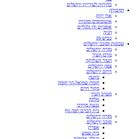
בחירות לעיריית ירושלים
תחבורה
אור ירוק
אוטובוסים ומוניות
אופניים ודו גלגליים
חניה
כביש 16
שכונות וסובב ירושלים
מזרח ירושלים
מרכז העיר
העיר העתיקה
צפון ירושלים
דרום ירושלים
בקעה
חומת שמואל-הר חומה
מקור חיים
מערב העיר
מלחה
גבעת מרדכי
בית הכרם ויפה נוף
מזרח ירושלים
סובב ירושלים
אפרת
בית שמש
מעלה אדומים