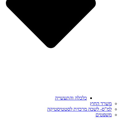
כלכלה והתעשייה
משרד החוץ
למ"ס- לשכה מרכזית לסטטיסטיקה
משפטים