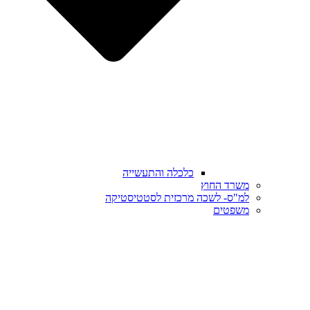
כלכלה והתעשייה
משרד החוץ
למ"ס- לשכה מרכזית לסטטיסטיקה
משפטים