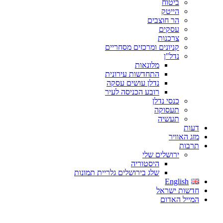
ביטוח
הייטק
הר חוצבים
עסקים
צרכנות
קניונים ומרכזים מסחריים
נדל"ן
מלונאות
התחדשות עירונית
נדלן עושים עסקה
רובע הכניסה לעיר
כנסי נדלן
תעסוקה
תעשיה
דעות
מזג האוויר
תרבות
ירושלים שלי
היסטוריה
שלג בירושלים גלריית תמונות
English
חדשות ישראל
המייל האדום