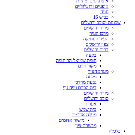
אוטובוסים ומוניות
אופניים ודו גלגליים
חניה
כביש 16
שכונות וסובב ירושלים
מזרח ירושלים
מרכז העיר
העיר העתיקה
צפון ירושלים
דרום ירושלים
בקעה
חומת שמואל-הר חומה
מקור חיים
מערב העיר
מלחה
גבעת מרדכי
בית הכרם ויפה נוף
מזרח ירושלים
סובב ירושלים
אפרת
בית שמש
מעלה אדומים
מישור אדומים
מבשרת ציון
כלכלה