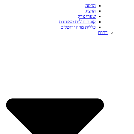
הדסה
הרצוג
שערי צדק
קופת חולים מאוחדת
כללית מחוז ירושלים
דתות