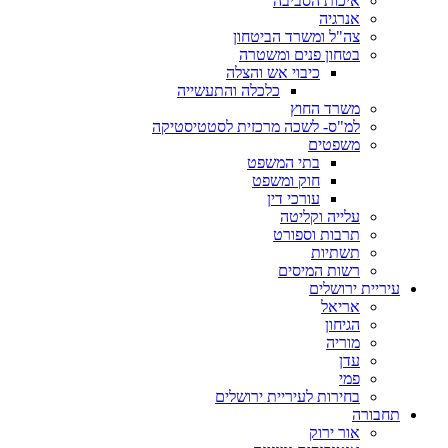
איכות הסביבה
אנרגיה
צה"ל ומשרד הביטחון
בטחון פנים ומשטרה
כיבוי אש והצלה
כלכלה והתעשייה
משרד החוץ
למ"ס- לשכה מרכזית לסטטיסטיקה
משפטים
בתי המשפט
חוק ומשפט
עורכי דין
עלייה וקליטה
תרבות וספורט
תשתיות
רשות המיסים
עיריית ירושלים
אריאל
הגיחון
מוריה
עדן
פמי
בחירות לעיריית ירושלים
תחבורה
אור ירוק