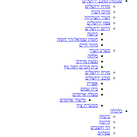
שכונות וסובב ירושלים
מזרח ירושלים
מרכז העיר
העיר העתיקה
צפון ירושלים
דרום ירושלים
בקעה
חומת שמואל-הר חומה
מקור חיים
מערב העיר
מלחה
גבעת מרדכי
בית הכרם ויפה נוף
מזרח ירושלים
סובב ירושלים
אפרת
בית שמש
מעלה אדומים
מישור אדומים
מבשרת ציון
כלכלה
ביטוח
הייטק
הר חוצבים
עסקים