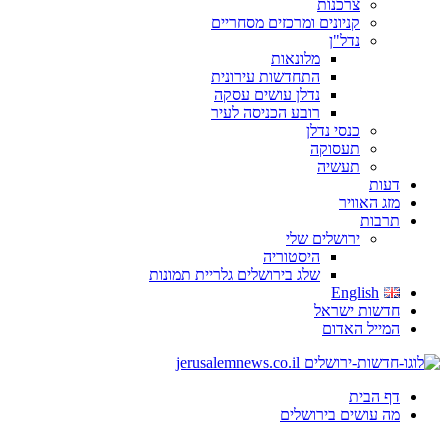
צרכנות
קניונים ומרכזים מסחריים
נדל"ן
מלונאות
התחדשות עירונית
נדלן עושים עסקה
רובע הכניסה לעיר
כנסי נדלן
תעסוקה
תעשיה
דעות
מזג האוויר
תרבות
ירושלים שלי
היסטוריה
שלג בירושלים גלריית תמונות
English
חדשות ישראל
המייל האדום
דף הבית
מה עושים בירושלים