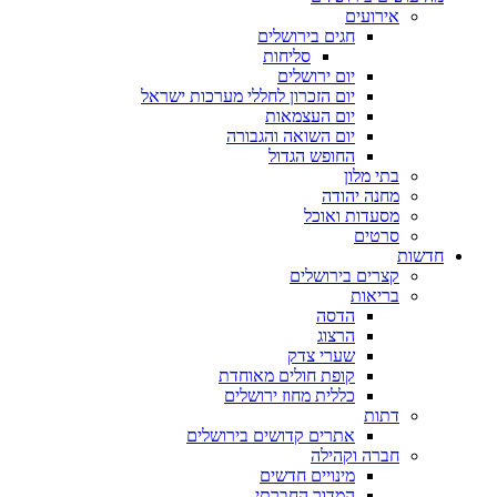
אירועים
חגים בירושלים
סליחות
יום ירושלים
יום הזכרון לחללי מערכות ישראל
יום העצמאות
יום השואה והגבורה
החופש הגדול
בתי מלון
מחנה יהודה
מסעדות ואוכל
סרטים
חדשות
קצרים בירושלים
בריאות
הדסה
הרצוג
שערי צדק
קופת חולים מאוחדת
כללית מחוז ירושלים
דתות
אתרים קדושים בירושלים
חברה וקהילה
מינויים חדשים
המדור החברתי