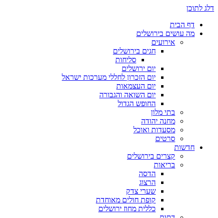
דלג לתוכן
דף הבית
מה עושים בירושלים
אירועים
חגים בירושלים
סליחות
יום ירושלים
יום הזכרון לחללי מערכות ישראל
יום העצמאות
יום השואה והגבורה
החופש הגדול
בתי מלון
מחנה יהודה
מסעדות ואוכל
סרטים
חדשות
קצרים בירושלים
בריאות
הדסה
הרצוג
שערי צדק
קופת חולים מאוחדת
כללית מחוז ירושלים
דתות