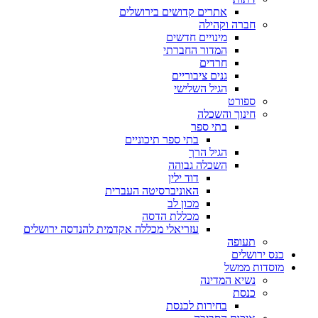
אתרים קדושים בירושלים
חברה וקהילה
מינויים חדשים
המדור החברתי
חרדים
גנים ציבוריים
הגיל השלישי
ספורט
חינוך והשכלה
בתי ספר
בתי ספר תיכוניים
הגיל הרך
השכלה גבוהה
דוד ילין
האוניברסיטה העברית
מכון לב
מכללת הדסה
עזריאלי מכללה אקדמית להנדסה ירושלים
תעופה
כנס ירושלים
מוסדות ממשל
נשיא המדינה
כנסת
בחירות לכנסת