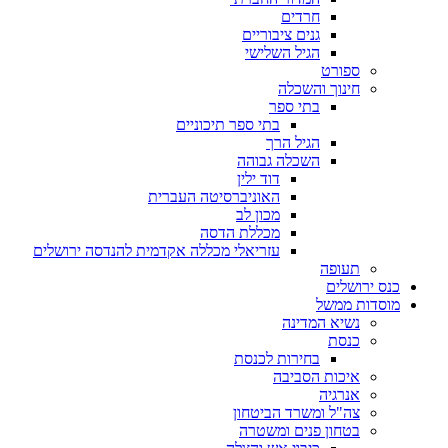
חרדים
גנים ציבוריים
הגיל השלישי
ספורט
חינוך והשכלה
בתי ספר
בתי ספר תיכוניים
הגיל הרך
השכלה גבוהה
דוד ילין
האוניברסיטה העברית
מכון לב
מכללת הדסה
עזריאלי מכללה אקדמית להנדסה ירושלים
תעופה
כנס ירושלים
מוסדות ממשל
נשיא המדינה
כנסת
בחירות לכנסת
איכות הסביבה
אנרגיה
צה"ל ומשרד הביטחון
בטחון פנים ומשטרה