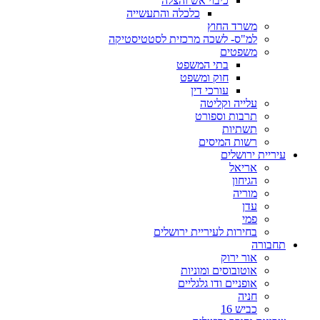
כיבוי אש והצלה
כלכלה והתעשייה
משרד החוץ
למ"ס- לשכה מרכזית לסטטיסטיקה
משפטים
בתי המשפט
חוק ומשפט
עורכי דין
עלייה וקליטה
תרבות וספורט
תשתיות
רשות המיסים
עיריית ירושלים
אריאל
הגיחון
מוריה
עדן
פמי
בחירות לעיריית ירושלים
תחבורה
אור ירוק
אוטובוסים ומוניות
אופניים ודו גלגליים
חניה
כביש 16