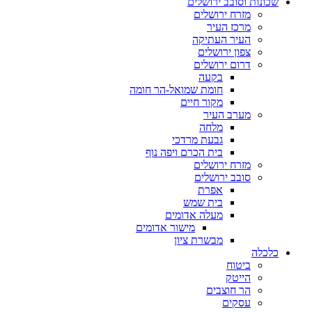
שכונות וסובב ירושלים
מזרח ירושלים
מרכז העיר
העיר העתיקה
צפון ירושלים
דרום ירושלים
בקעה
חומת שמואל-הר חומה
מקור חיים
מערב העיר
מלחה
גבעת מרדכי
בית הכרם ויפה נוף
מזרח ירושלים
סובב ירושלים
אפרת
בית שמש
מעלה אדומים
מישור אדומים
מבשרת ציון
כלכלה
ביטוח
הייטק
הר חוצבים
עסקים