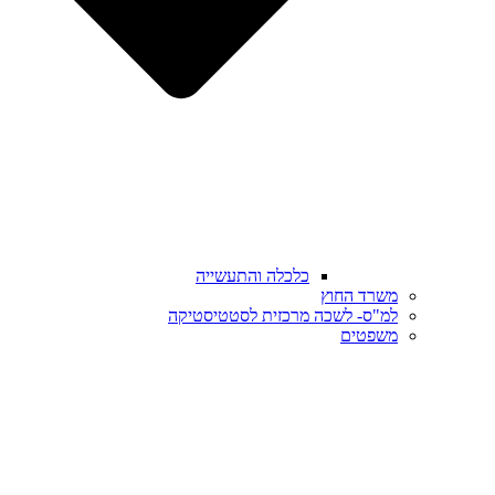
כלכלה והתעשייה
משרד החוץ
למ"ס- לשכה מרכזית לסטטיסטיקה
משפטים