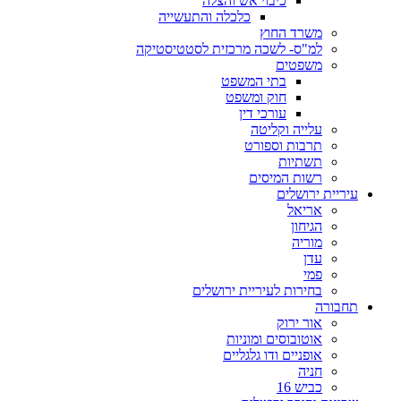
כיבוי אש והצלה
כלכלה והתעשייה
משרד החוץ
למ"ס- לשכה מרכזית לסטטיסטיקה
משפטים
בתי המשפט
חוק ומשפט
עורכי דין
עלייה וקליטה
תרבות וספורט
תשתיות
רשות המיסים
עיריית ירושלים
אריאל
הגיחון
מוריה
עדן
פמי
בחירות לעיריית ירושלים
תחבורה
אור ירוק
אוטובוסים ומוניות
אופניים ודו גלגליים
חניה
כביש 16