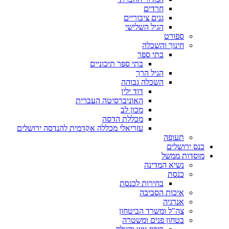
חרדים
גנים ציבוריים
הגיל השלישי
ספורט
חינוך והשכלה
בתי ספר
בתי ספר תיכוניים
הגיל הרך
השכלה גבוהה
דוד ילין
האוניברסיטה העברית
מכון לב
מכללת הדסה
עזריאלי מכללה אקדמית להנדסה ירושלים
תעופה
כנס ירושלים
מוסדות ממשל
נשיא המדינה
כנסת
בחירות לכנסת
איכות הסביבה
אנרגיה
צה"ל ומשרד הביטחון
בטחון פנים ומשטרה