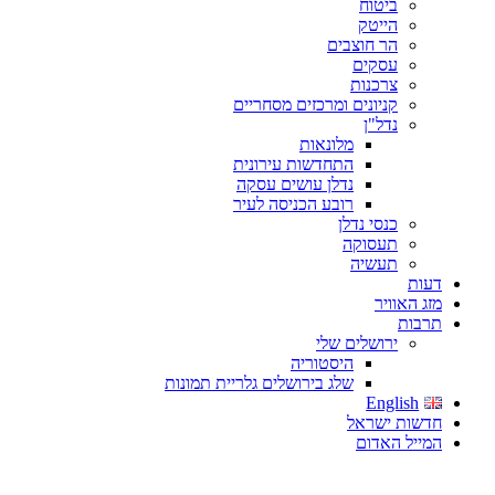
ביטוח
הייטק
הר חוצבים
עסקים
צרכנות
קניונים ומרכזים מסחריים
נדל"ן
מלונאות
התחדשות עירונית
נדלן עושים עסקה
רובע הכניסה לעיר
כנסי נדלן
תעסוקה
תעשיה
דעות
מזג האוויר
תרבות
ירושלים שלי
היסטוריה
שלג בירושלים גלריית תמונות
English
חדשות ישראל
המייל האדום