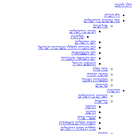
דלג לתוכן
דף הבית
מה עושים בירושלים
אירועים
חגים בירושלים
סליחות
יום ירושלים
יום הזכרון לחללי מערכות ישראל
יום העצמאות
יום השואה והגבורה
החופש הגדול
בתי מלון
מחנה יהודה
מסעדות ואוכל
סרטים
חדשות
קצרים בירושלים
בריאות
הדסה
הרצוג
שערי צדק
קופת חולים מאוחדת
כללית מחוז ירושלים
דתות