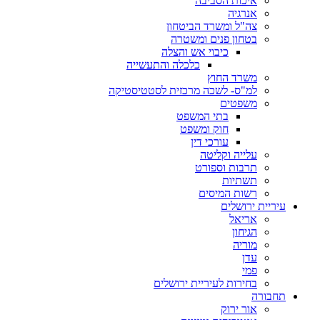
איכות הסביבה
אנרגיה
צה"ל ומשרד הביטחון
בטחון פנים ומשטרה
כיבוי אש והצלה
כלכלה והתעשייה
משרד החוץ
למ"ס- לשכה מרכזית לסטטיסטיקה
משפטים
בתי המשפט
חוק ומשפט
עורכי דין
עלייה וקליטה
תרבות וספורט
תשתיות
רשות המיסים
עיריית ירושלים
אריאל
הגיחון
מוריה
עדן
פמי
בחירות לעיריית ירושלים
תחבורה
אור ירוק