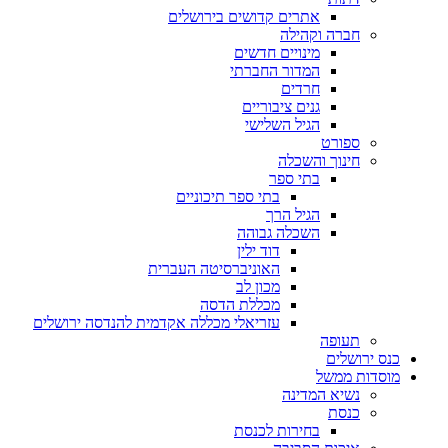
אתרים קדושים בירושלים
חברה וקהילה
מינויים חדשים
המדור החברתי
חרדים
גנים ציבוריים
הגיל השלישי
ספורט
חינוך והשכלה
בתי ספר
בתי ספר תיכוניים
הגיל הרך
השכלה גבוהה
דוד ילין
האוניברסיטה העברית
מכון לב
מכללת הדסה
עזריאלי מכללה אקדמית להנדסה ירושלים
תעופה
כנס ירושלים
מוסדות ממשל
נשיא המדינה
כנסת
בחירות לכנסת