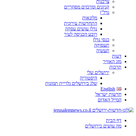
צרכנות
קניונים ומרכזים מסחריים
נדל"ן
מלונאות
התחדשות עירונית
נדלן עושים עסקה
רובע הכניסה לעיר
כנסי נדלן
תעסוקה
תעשיה
דעות
מזג האוויר
תרבות
ירושלים שלי
היסטוריה
שלג בירושלים גלריית תמונות
English
חדשות ישראל
המייל האדום
דף הבית
מה עושים בירושלים