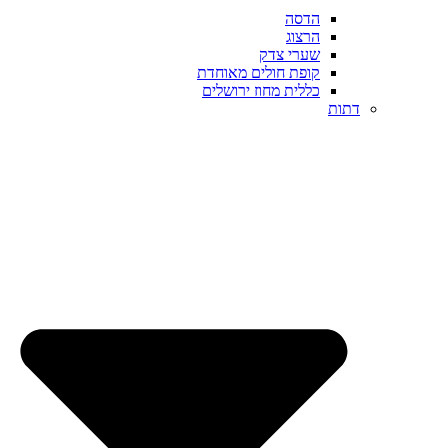
הדסה
הרצוג
שערי צדק
קופת חולים מאוחדת
כללית מחוז ירושלים
דתות