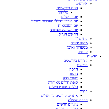
אירועים
חגים בירושלים
סליחות
יום ירושלים
יום הזכרון לחללי מערכות ישראל
יום העצמאות
יום השואה והגבורה
החופש הגדול
בתי מלון
מחנה יהודה
מסעדות ואוכל
סרטים
חדשות
קצרים בירושלים
בריאות
הדסה
הרצוג
שערי צדק
קופת חולים מאוחדת
כללית מחוז ירושלים
דתות
אתרים קדושים בירושלים
חברה וקהילה
מינויים חדשים
המדור החברתי