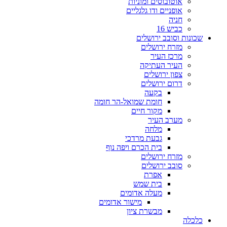
אוטובוסים ומוניות
אופניים ודו גלגליים
חניה
כביש 16
שכונות וסובב ירושלים
מזרח ירושלים
מרכז העיר
העיר העתיקה
צפון ירושלים
דרום ירושלים
בקעה
חומת שמואל-הר חומה
מקור חיים
מערב העיר
מלחה
גבעת מרדכי
בית הכרם ויפה נוף
מזרח ירושלים
סובב ירושלים
אפרת
בית שמש
מעלה אדומים
מישור אדומים
מבשרת ציון
כלכלה