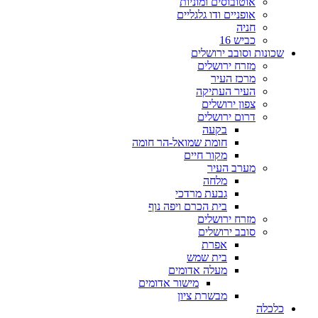
אוטובוסים ומוניות
אופניים ודו גלגליים
חניה
כביש 16
שכונות וסובב ירושלים
מזרח ירושלים
מרכז העיר
העיר העתיקה
צפון ירושלים
דרום ירושלים
בקעה
חומת שמואל-הר חומה
מקור חיים
מערב העיר
מלחה
גבעת מרדכי
בית הכרם ויפה נוף
מזרח ירושלים
סובב ירושלים
אפרת
בית שמש
מעלה אדומים
מישור אדומים
מבשרת ציון
כלכלה