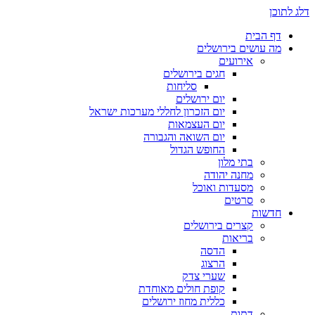
דלג לתוכן
דף הבית
מה עושים בירושלים
אירועים
חגים בירושלים
סליחות
יום ירושלים
יום הזכרון לחללי מערכות ישראל
יום העצמאות
יום השואה והגבורה
החופש הגדול
בתי מלון
מחנה יהודה
מסעדות ואוכל
סרטים
חדשות
קצרים בירושלים
בריאות
הדסה
הרצוג
שערי צדק
קופת חולים מאוחדת
כללית מחוז ירושלים
דתות