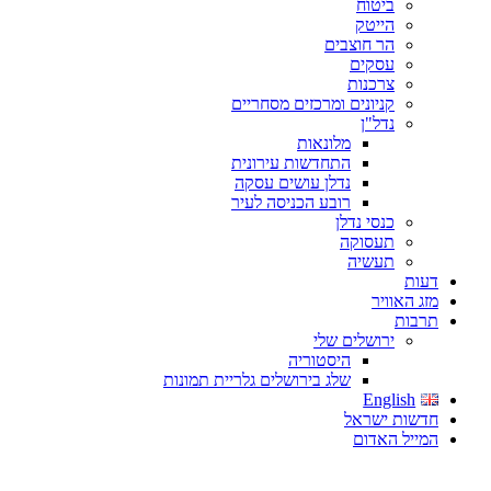
ביטוח
הייטק
הר חוצבים
עסקים
צרכנות
קניונים ומרכזים מסחריים
נדל"ן
מלונאות
התחדשות עירונית
נדלן עושים עסקה
רובע הכניסה לעיר
כנסי נדלן
תעסוקה
תעשיה
דעות
מזג האוויר
תרבות
ירושלים שלי
היסטוריה
שלג בירושלים גלריית תמונות
English
חדשות ישראל
המייל האדום