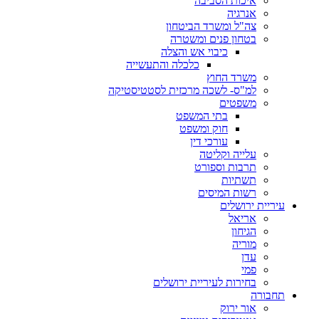
איכות הסביבה
אנרגיה
צה"ל ומשרד הביטחון
בטחון פנים ומשטרה
כיבוי אש והצלה
כלכלה והתעשייה
משרד החוץ
למ"ס- לשכה מרכזית לסטטיסטיקה
משפטים
בתי המשפט
חוק ומשפט
עורכי דין
עלייה וקליטה
תרבות וספורט
תשתיות
רשות המיסים
עיריית ירושלים
אריאל
הגיחון
מוריה
עדן
פמי
בחירות לעיריית ירושלים
תחבורה
אור ירוק