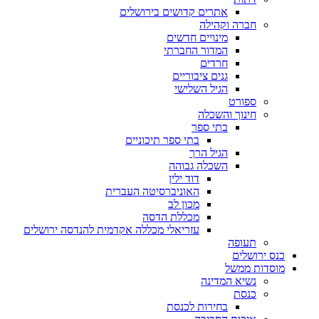
אתרים קדושים בירושלים
חברה וקהילה
מינויים חדשים
המדור החברתי
חרדים
גנים ציבוריים
הגיל השלישי
ספורט
חינוך והשכלה
בתי ספר
בתי ספר תיכוניים
הגיל הרך
השכלה גבוהה
דוד ילין
האוניברסיטה העברית
מכון לב
מכללת הדסה
עזריאלי מכללה אקדמית להנדסה ירושלים
תעופה
כנס ירושלים
מוסדות ממשל
נשיא המדינה
כנסת
בחירות לכנסת