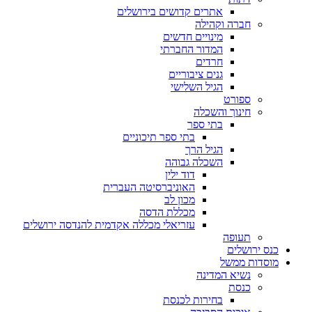
אתרים קדושים בירושלים
חברה וקהילה
מינויים חדשים
המדור החברתי
חרדים
גנים ציבוריים
הגיל השלישי
ספורט
חינוך והשכלה
בתי ספר
בתי ספר תיכוניים
הגיל הרך
השכלה גבוהה
דוד ילין
האוניברסיטה העברית
מכון לב
מכללת הדסה
עזריאלי מכללה אקדמית להנדסה ירושלים
תעופה
כנס ירושלים
מוסדות ממשל
נשיא המדינה
כנסת
בחירות לכנסת