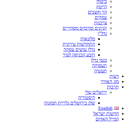
ביטוח
הייטק
הר חוצבים
עסקים
צרכנות
קניונים ומרכזים מסחריים
נדל"ן
מלונאות
התחדשות עירונית
נדלן עושים עסקה
רובע הכניסה לעיר
כנסי נדלן
תעסוקה
תעשיה
דעות
מזג האוויר
תרבות
ירושלים שלי
היסטוריה
שלג בירושלים גלריית תמונות
English
חדשות ישראל
המייל האדום