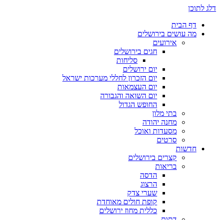
דלג לתוכן
דף הבית
מה עושים בירושלים
אירועים
חגים בירושלים
סליחות
יום ירושלים
יום הזכרון לחללי מערכות ישראל
יום העצמאות
יום השואה והגבורה
החופש הגדול
בתי מלון
מחנה יהודה
מסעדות ואוכל
סרטים
חדשות
קצרים בירושלים
בריאות
הדסה
הרצוג
שערי צדק
קופת חולים מאוחדת
כללית מחוז ירושלים
דתות