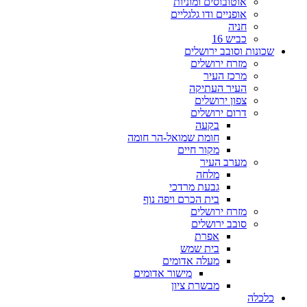
אוטובוסים ומוניות
אופניים ודו גלגליים
חניה
כביש 16
שכונות וסובב ירושלים
מזרח ירושלים
מרכז העיר
העיר העתיקה
צפון ירושלים
דרום ירושלים
בקעה
חומת שמואל-הר חומה
מקור חיים
מערב העיר
מלחה
גבעת מרדכי
בית הכרם ויפה נוף
מזרח ירושלים
סובב ירושלים
אפרת
בית שמש
מעלה אדומים
מישור אדומים
מבשרת ציון
כלכלה