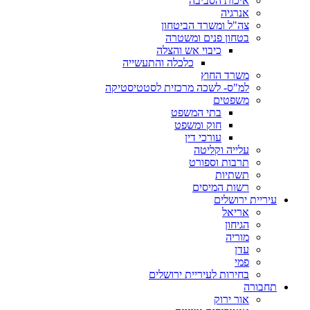
איכות הסביבה
אנרגיה
צה"ל ומשרד הביטחון
בטחון פנים ומשטרה
כיבוי אש והצלה
כלכלה והתעשייה
משרד החוץ
למ"ס- לשכה מרכזית לסטטיסטיקה
משפטים
בתי המשפט
חוק ומשפט
עורכי דין
עלייה וקליטה
תרבות וספורט
תשתיות
רשות המיסים
עיריית ירושלים
אריאל
הגיחון
מוריה
עדן
פמי
בחירות לעיריית ירושלים
תחבורה
אור ירוק