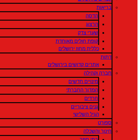
בריאות
הדסה
הרצוג
שערי צדק
קופת חולים מאוחדת
כללית מחוז ירושלים
דתות
אתרים קדושים בירושלים
חברה וקהילה
מינויים חדשים
המדור החברתי
חרדים
גנים ציבוריים
הגיל השלישי
ספורט
חינוך והשכלה
בתי ספר