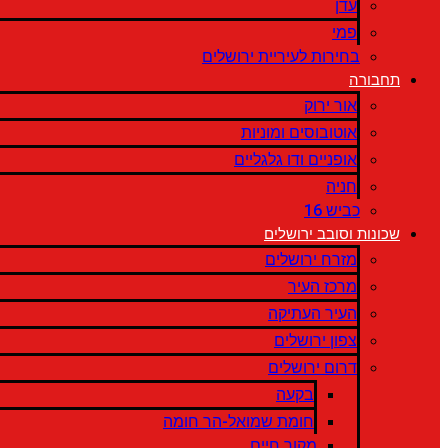
עדן
פמי
בחירות לעיריית ירושלים
תחבורה
אור ירוק
אוטובוסים ומוניות
אופניים ודו גלגליים
חניה
כביש 16
שכונות וסובב ירושלים
מזרח ירושלים
מרכז העיר
העיר העתיקה
צפון ירושלים
דרום ירושלים
בקעה
חומת שמואל-הר חומה
מקור חיים