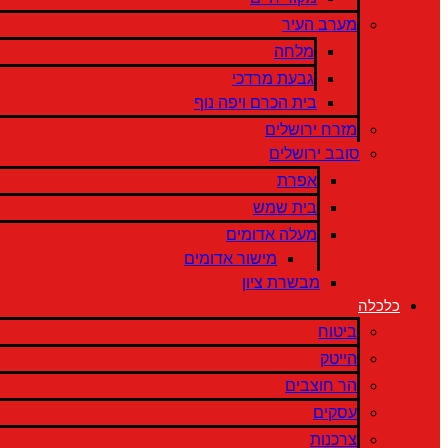
מערב העיר
מלחה
גבעת מרדכי
בית הכרם ויפה נוף
מזרח ירושלים
סובב ירושלים
אפרת
בית שמש
מעלה אדומים
מישור אדומים
מבשרת ציון
כלכלה
ביטוח
הייטק
הר חוצבים
עסקים
צרכנות