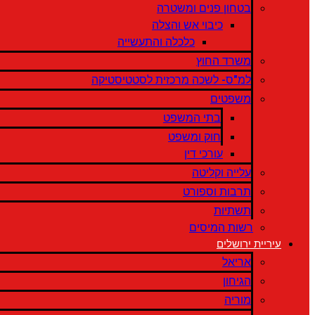
בטחון פנים ומשטרה
כיבוי אש והצלה
כלכלה והתעשייה
משרד החוץ
למ"ס- לשכה מרכזית לסטטיסטיקה
משפטים
בתי המשפט
חוק ומשפט
עורכי דין
עלייה וקליטה
תרבות וספורט
תשתיות
רשות המיסים
עיריית ירושלים
אריאל
הגיחון
מוריה