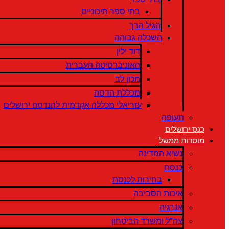
בתי ספר תיכוניים
הגיל הרך
השכלה גבוהה
דוד ילין
האוניברסיטה העברית
מכון לב
מכללת הדסה
עזריאלי מכללה אקדמית להנדסה ירושלים
תעופה
כנס ירושלים
מוסדות ממשל
נשיא המדינה
כנסת
בחירות לכנסת
איכות הסביבה
אנרגיה
צה"ל ומשרד הביטחון