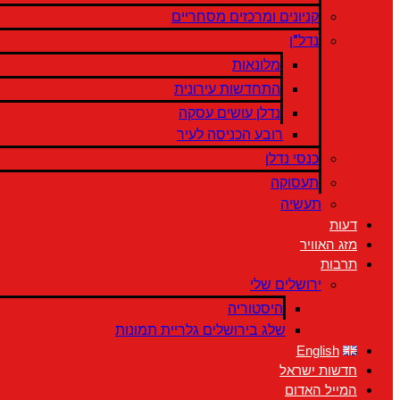
קניונים ומרכזים מסחריים
נדל"ן
מלונאות
התחדשות עירונית
נדלן עושים עסקה
רובע הכניסה לעיר
כנסי נדלן
תעסוקה
תעשיה
דעות
מזג האוויר
תרבות
ירושלים שלי
היסטוריה
שלג בירושלים גלריית תמונות
English
חדשות ישראל
המייל האדום