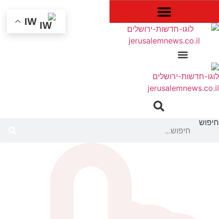
לג
תוכן
IW
יפוש