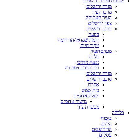
שכונות וסובב ירושלים
מזרח ירושלים
מרכז העיר
העיר העתיקה
צפון ירושלים
דרום ירושלים
בקעה
חומת שמואל-הר חומה
מקור חיים
מערב העיר
מלחה
גבעת מרדכי
בית הכרם ויפה נוף
מזרח ירושלים
סובב ירושלים
אפרת
בית שמש
מעלה אדומים
מישור אדומים
מבשרת ציון
כלכלה
ביטוח
הייטק
הר חוצבים
עסקים