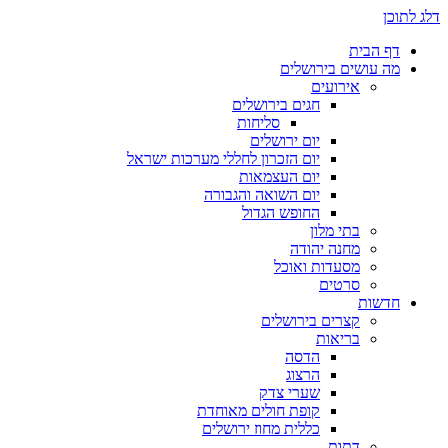
דלג לתוכן
דף הבית
מה עושים בירושלים
אירועים
חגים בירושלים
סליחות
יום ירושלים
יום הזכרון לחללי מערכות ישראל
יום העצמאות
יום השואה והגבורה
החופש הגדול
בתי מלון
מחנה יהודה
מסעדות ואוכל
סרטים
חדשות
קצרים בירושלים
בריאות
הדסה
הרצוג
שערי צדק
קופת חולים מאוחדת
כללית מחוז ירושלים
דתות