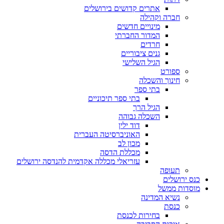
אתרים קדושים בירושלים
חברה וקהילה
מינויים חדשים
המדור החברתי
חרדים
גנים ציבוריים
הגיל השלישי
ספורט
חינוך והשכלה
בתי ספר
בתי ספר תיכוניים
הגיל הרך
השכלה גבוהה
דוד ילין
האוניברסיטה העברית
מכון לב
מכללת הדסה
עזריאלי מכללה אקדמית להנדסה ירושלים
תעופה
כנס ירושלים
מוסדות ממשל
נשיא המדינה
כנסת
בחירות לכנסת