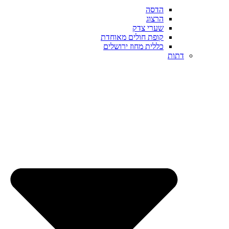
הדסה
הרצוג
שערי צדק
קופת חולים מאוחדת
כללית מחוז ירושלים
דתות