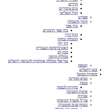
חרדים
גנים ציבוריים
הגיל השלישי
ספורט
חינוך והשכלה
בתי ספר
בתי ספר תיכוניים
הגיל הרך
השכלה גבוהה
דוד ילין
האוניברסיטה העברית
מכון לב
מכללת הדסה
עזריאלי מכללה אקדמית להנדסה ירושלים
תעופה
כנס ירושלים
מוסדות ממשל
נשיא המדינה
כנסת
בחירות לכנסת
איכות הסביבה
אנרגיה
צה"ל ומשרד הביטחון
בטחון פנים ומשטרה