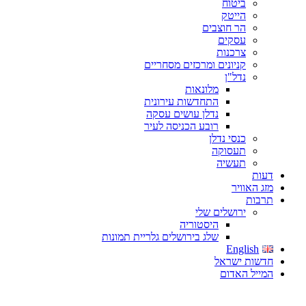
ביטוח
הייטק
הר חוצבים
עסקים
צרכנות
קניונים ומרכזים מסחריים
נדל"ן
מלונאות
התחדשות עירונית
נדלן עושים עסקה
רובע הכניסה לעיר
כנסי נדלן
תעסוקה
תעשיה
דעות
מזג האוויר
תרבות
ירושלים שלי
היסטוריה
שלג בירושלים גלריית תמונות
English
חדשות ישראל
המייל האדום