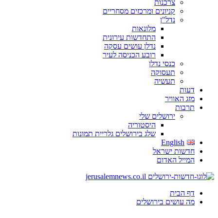
צרכנות
קניונים ומרכזים מסחריים
נדל"ן
מלונאות
התחדשות עירונית
נדלן עושים עסקה
רובע הכניסה לעיר
כנסי נדלן
תעסוקה
תעשיה
דעות
מזג האוויר
תרבות
ירושלים שלי
היסטוריה
שלג בירושלים גלריית תמונות
English
חדשות ישראל
המייל האדום
דף הבית
מה עושים בירושלים