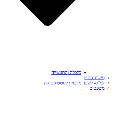
כלכלה והתעשייה
משרד החוץ
למ"ס- לשכה מרכזית לסטטיסטיקה
משפטים