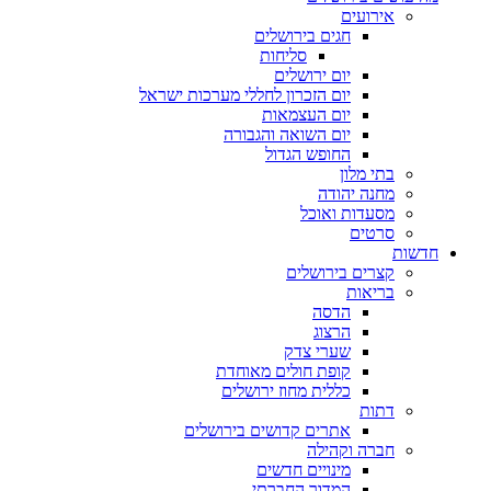
אירועים
חגים בירושלים
סליחות
יום ירושלים
יום הזכרון לחללי מערכות ישראל
יום העצמאות
יום השואה והגבורה
החופש הגדול
בתי מלון
מחנה יהודה
מסעדות ואוכל
סרטים
חדשות
קצרים בירושלים
בריאות
הדסה
הרצוג
שערי צדק
קופת חולים מאוחדת
כללית מחוז ירושלים
דתות
אתרים קדושים בירושלים
חברה וקהילה
מינויים חדשים
המדור החברתי