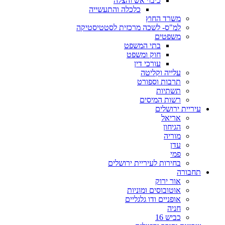
כיבוי אש והצלה
כלכלה והתעשייה
משרד החוץ
למ"ס- לשכה מרכזית לסטטיסטיקה
משפטים
בתי המשפט
חוק ומשפט
עורכי דין
עלייה וקליטה
תרבות וספורט
תשתיות
רשות המיסים
עיריית ירושלים
אריאל
הגיחון
מוריה
עדן
פמי
בחירות לעיריית ירושלים
תחבורה
אור ירוק
אוטובוסים ומוניות
אופניים ודו גלגליים
חניה
כביש 16