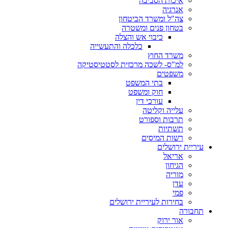
איכות הסביבה
אנרגיה
צה"ל ומשרד הביטחון
בטחון פנים ומשטרה
כיבוי אש והצלה
כלכלה והתעשייה
משרד החוץ
למ"ס- לשכה מרכזית לסטטיסטיקה
משפטים
בתי המשפט
חוק ומשפט
עורכי דין
עלייה וקליטה
תרבות וספורט
תשתיות
רשות המיסים
עיריית ירושלים
אריאל
הגיחון
מוריה
עדן
פמי
בחירות לעיריית ירושלים
תחבורה
אור ירוק