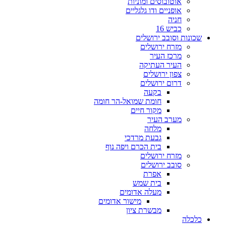
אוטובוסים ומוניות
אופניים ודו גלגליים
חניה
כביש 16
שכונות וסובב ירושלים
מזרח ירושלים
מרכז העיר
העיר העתיקה
צפון ירושלים
דרום ירושלים
בקעה
חומת שמואל-הר חומה
מקור חיים
מערב העיר
מלחה
גבעת מרדכי
בית הכרם ויפה נוף
מזרח ירושלים
סובב ירושלים
אפרת
בית שמש
מעלה אדומים
מישור אדומים
מבשרת ציון
כלכלה