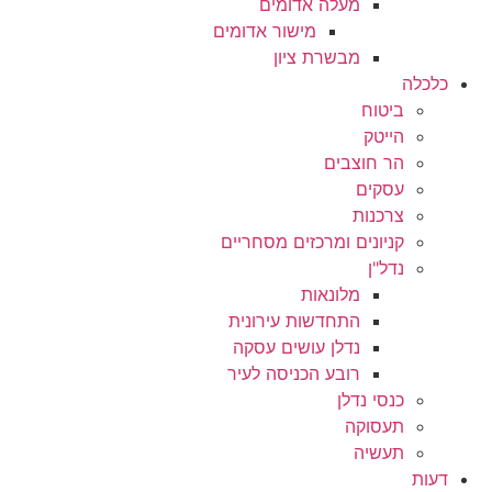
מעלה אדומים
מישור אדומים
מבשרת ציון
כלכלה
ביטוח
הייטק
הר חוצבים
עסקים
צרכנות
קניונים ומרכזים מסחריים
נדל"ן
מלונאות
התחדשות עירונית
נדלן עושים עסקה
רובע הכניסה לעיר
כנסי נדלן
תעסוקה
תעשיה
דעות