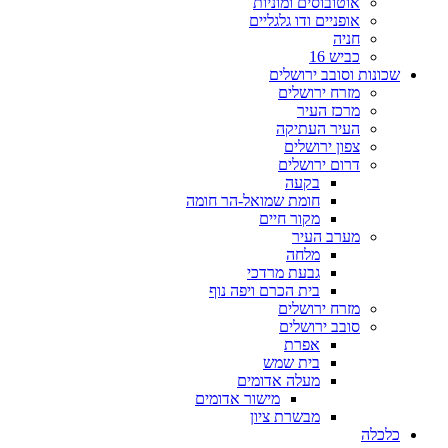
אוטובוסים ומוניות
אופניים ודו גלגליים
חניה
כביש 16
שכונות וסובב ירושלים
מזרח ירושלים
מרכז העיר
העיר העתיקה
צפון ירושלים
דרום ירושלים
בקעה
חומת שמואל-הר חומה
מקור חיים
מערב העיר
מלחה
גבעת מרדכי
בית הכרם ויפה נוף
מזרח ירושלים
סובב ירושלים
אפרת
בית שמש
מעלה אדומים
מישור אדומים
מבשרת ציון
כלכלה