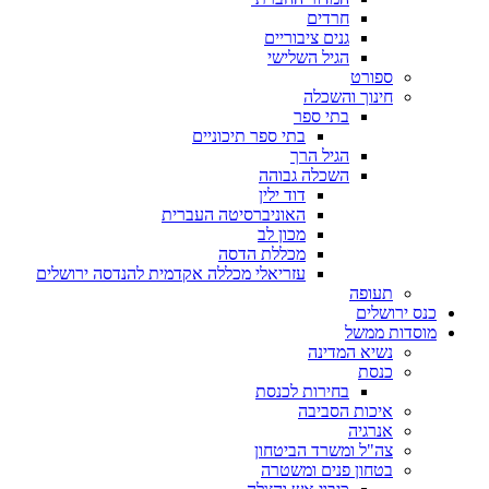
חרדים
גנים ציבוריים
הגיל השלישי
ספורט
חינוך והשכלה
בתי ספר
בתי ספר תיכוניים
הגיל הרך
השכלה גבוהה
דוד ילין
האוניברסיטה העברית
מכון לב
מכללת הדסה
עזריאלי מכללה אקדמית להנדסה ירושלים
תעופה
כנס ירושלים
מוסדות ממשל
נשיא המדינה
כנסת
בחירות לכנסת
איכות הסביבה
אנרגיה
צה"ל ומשרד הביטחון
בטחון פנים ומשטרה