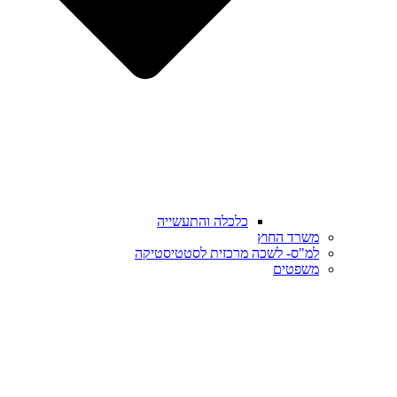
כלכלה והתעשייה
משרד החוץ
למ"ס- לשכה מרכזית לסטטיסטיקה
משפטים