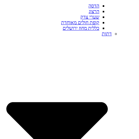
הדסה
הרצוג
שערי צדק
קופת חולים מאוחדת
כללית מחוז ירושלים
דתות