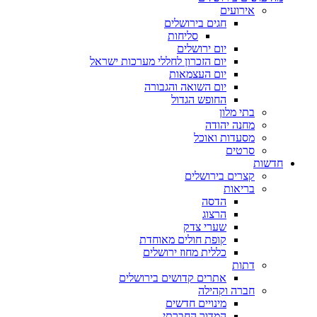
אירועים
חגים בירושלים
סליחות
יום ירושלים
יום הזכרון לחללי מערכות ישראל
יום העצמאות
יום השואה והגבורה
החופש הגדול
בתי מלון
מחנה יהודה
מסעדות ואוכל
סרטים
חדשות
קצרים בירושלים
בריאות
הדסה
הרצוג
שערי צדק
קופת חולים מאוחדת
כללית מחוז ירושלים
דתות
אתרים קדושים בירושלים
חברה וקהילה
מינויים חדשים
המדור החברתי