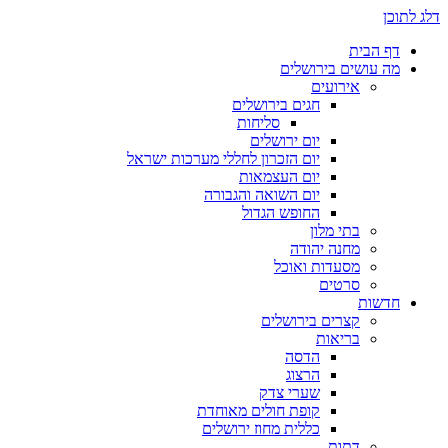
דלג לתוכן
דף הבית
מה עושים בירושלים
אירועים
חגים בירושלים
סליחות
יום ירושלים
יום הזכרון לחללי מערכות ישראל
יום העצמאות
יום השואה והגבורה
החופש הגדול
בתי מלון
מחנה יהודה
מסעדות ואוכל
סרטים
חדשות
קצרים בירושלים
בריאות
הדסה
הרצוג
שערי צדק
קופת חולים מאוחדת
כללית מחוז ירושלים
דתות