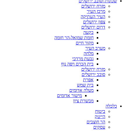
שכונות וסובב ירושלים
מזרח ירושלים
מרכז העיר
העיר העתיקה
צפון ירושלים
דרום ירושלים
בקעה
חומת שמואל-הר חומה
מקור חיים
מערב העיר
מלחה
גבעת מרדכי
בית הכרם ויפה נוף
מזרח ירושלים
סובב ירושלים
אפרת
בית שמש
מעלה אדומים
מישור אדומים
מבשרת ציון
כלכלה
ביטוח
הייטק
הר חוצבים
עסקים