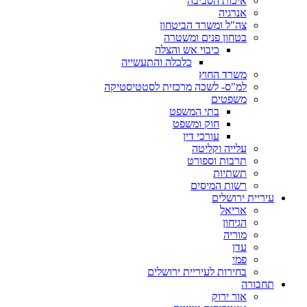
איכות הסביבה
אנרגיה
צה"ל ומשרד הביטחון
בטחון פנים ומשטרה
כיבוי אש והצלה
כלכלה והתעשייה
משרד החוץ
למ"ס- לשכה מרכזית לסטטיסטיקה
משפטים
בתי המשפט
חוק ומשפט
עורכי דין
עלייה וקליטה
תרבות וספורט
תשתיות
רשות המיסים
עיריית ירושלים
אריאל
הגיחון
מוריה
עדן
פמי
בחירות לעיריית ירושלים
תחבורה
אור ירוק