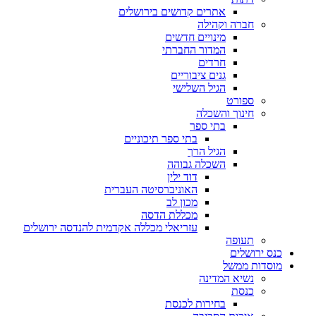
אתרים קדושים בירושלים
חברה וקהילה
מינויים חדשים
המדור החברתי
חרדים
גנים ציבוריים
הגיל השלישי
ספורט
חינוך והשכלה
בתי ספר
בתי ספר תיכוניים
הגיל הרך
השכלה גבוהה
דוד ילין
האוניברסיטה העברית
מכון לב
מכללת הדסה
עזריאלי מכללה אקדמית להנדסה ירושלים
תעופה
כנס ירושלים
מוסדות ממשל
נשיא המדינה
כנסת
בחירות לכנסת