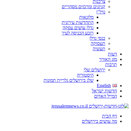
צרכנות
קניונים ומרכזים מסחריים
נדל"ן
מלונאות
התחדשות עירונית
נדלן עושים עסקה
רובע הכניסה לעיר
כנסי נדלן
תעסוקה
תעשיה
דעות
מזג האוויר
תרבות
ירושלים שלי
היסטוריה
שלג בירושלים גלריית תמונות
English
חדשות ישראל
המייל האדום
דף הבית
מה עושים בירושלים