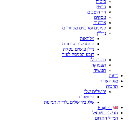
ביטוח
הייטק
הר חוצבים
עסקים
צרכנות
קניונים ומרכזים מסחריים
נדל"ן
מלונאות
התחדשות עירונית
נדלן עושים עסקה
רובע הכניסה לעיר
כנסי נדלן
תעסוקה
תעשיה
דעות
מזג האוויר
תרבות
ירושלים שלי
היסטוריה
שלג בירושלים גלריית תמונות
English
חדשות ישראל
המייל האדום