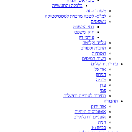
כיבוי אש והצלה
כלכלה והתעשייה
משרד החוץ
למ"ס- לשכה מרכזית לסטטיסטיקה
משפטים
בתי המשפט
חוק ומשפט
עורכי דין
עלייה וקליטה
תרבות וספורט
תשתיות
רשות המיסים
עיריית ירושלים
אריאל
הגיחון
מוריה
עדן
פמי
בחירות לעיריית ירושלים
תחבורה
אור ירוק
אוטובוסים ומוניות
אופניים ודו גלגליים
חניה
כביש 16