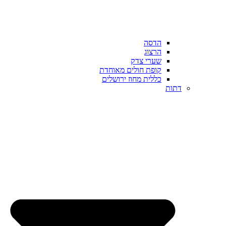
הדסה
הרצוג
שערי צדק
קופת חולים מאוחדת
כללית מחוז ירושלים
דתות