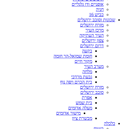
אופניים ודו גלגליים
חניה
כביש 16
שכונות וסובב ירושלים
מזרח ירושלים
מרכז העיר
העיר העתיקה
צפון ירושלים
דרום ירושלים
בקעה
חומת שמואל-הר חומה
מקור חיים
מערב העיר
מלחה
גבעת מרדכי
בית הכרם ויפה נוף
מזרח ירושלים
סובב ירושלים
אפרת
בית שמש
מעלה אדומים
מישור אדומים
מבשרת ציון
כלכלה
ביטוח