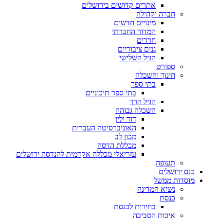
אתרים קדושים בירושלים
חברה וקהילה
מינויים חדשים
המדור החברתי
חרדים
גנים ציבוריים
הגיל השלישי
ספורט
חינוך והשכלה
בתי ספר
בתי ספר תיכוניים
הגיל הרך
השכלה גבוהה
דוד ילין
האוניברסיטה העברית
מכון לב
מכללת הדסה
עזריאלי מכללה אקדמית להנדסה ירושלים
תעופה
כנס ירושלים
מוסדות ממשל
נשיא המדינה
כנסת
בחירות לכנסת
איכות הסביבה