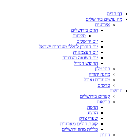
דף הבית
מה עושים בירושלים
אירועים
חגים בירושלים
סליחות
יום ירושלים
יום הזכרון לחללי מערכות ישראל
יום העצמאות
יום השואה והגבורה
החופש הגדול
בתי מלון
מחנה יהודה
מסעדות ואוכל
סרטים
חדשות
קצרים בירושלים
בריאות
הדסה
הרצוג
שערי צדק
קופת חולים מאוחדת
כללית מחוז ירושלים
דתות