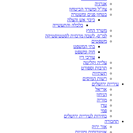
אנרגיה
צה"ל ומשרד הביטחון
בטחון פנים ומשטרה
כיבוי אש והצלה
כלכלה והתעשייה
משרד החוץ
למ"ס- לשכה מרכזית לסטטיסטיקה
משפטים
בתי המשפט
חוק ומשפט
עורכי דין
עלייה וקליטה
תרבות וספורט
תשתיות
רשות המיסים
עיריית ירושלים
אריאל
הגיחון
מוריה
עדן
פמי
בחירות לעיריית ירושלים
תחבורה
אור ירוק
אוטובוסים ומוניות