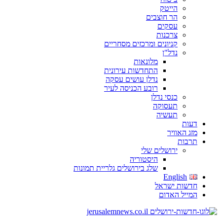
הייטק
הר חוצבים
עסקים
צרכנות
קניונים ומרכזים מסחריים
נדל"ן
מלונאות
התחדשות עירונית
נדלן עושים עסקה
רובע הכניסה לעיר
כנסי נדלן
תעסוקה
תעשיה
דעות
מזג האוויר
תרבות
ירושלים שלי
היסטוריה
שלג בירושלים גלריית תמונות
English
חדשות ישראל
המייל האדום