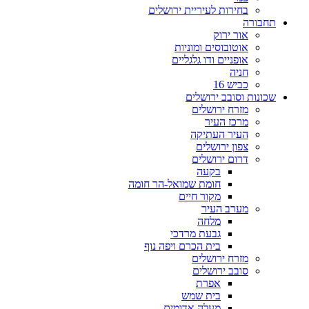
בחירות לעיריית ירושלים
תחבורה
אור ירוק
אוטובוסים ומוניות
אופניים ודו גלגליים
חניה
כביש 16
שכונות וסובב ירושלים
מזרח ירושלים
מרכז העיר
העיר העתיקה
צפון ירושלים
דרום ירושלים
בקעה
חומת שמואל-הר חומה
מקור חיים
מערב העיר
מלחה
גבעת מרדכי
בית הכרם ויפה נוף
מזרח ירושלים
סובב ירושלים
אפרת
בית שמש
מעלה אדומים