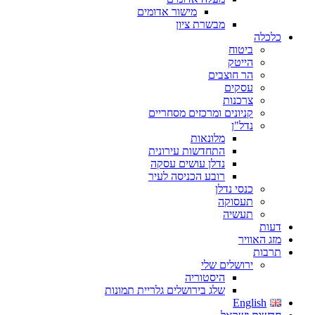
מישור אדומים
מבשרת ציון
כלכלה
ביטוח
הייטק
הר חוצבים
עסקים
צרכנות
קניונים ומרכזים מסחריים
נדל"ן
מלונאות
התחדשות עירונית
נדלן עושים עסקה
רובע הכניסה לעיר
כנסי נדלן
תעסוקה
תעשיה
דעות
מזג האוויר
תרבות
ירושלים שלי
היסטוריה
שלג בירושלים גלריית תמונות
English