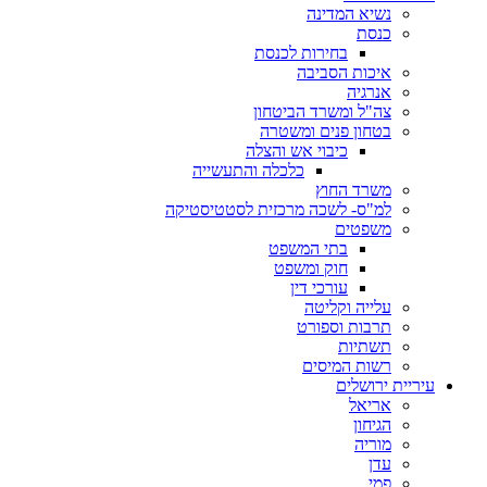
נשיא המדינה
כנסת
בחירות לכנסת
איכות הסביבה
אנרגיה
צה"ל ומשרד הביטחון
בטחון פנים ומשטרה
כיבוי אש והצלה
כלכלה והתעשייה
משרד החוץ
למ"ס- לשכה מרכזית לסטטיסטיקה
משפטים
בתי המשפט
חוק ומשפט
עורכי דין
עלייה וקליטה
תרבות וספורט
תשתיות
רשות המיסים
עיריית ירושלים
אריאל
הגיחון
מוריה
עדן
פמי