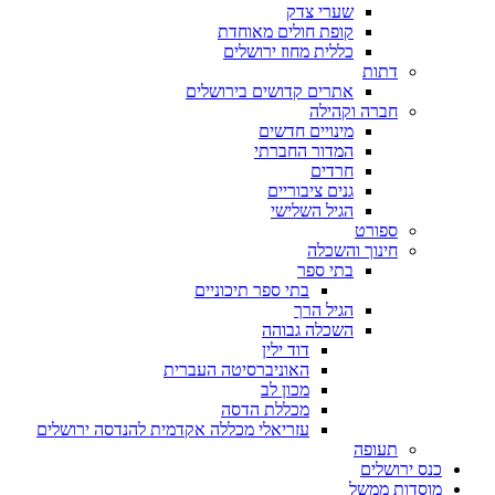
שערי צדק
קופת חולים מאוחדת
כללית מחוז ירושלים
דתות
אתרים קדושים בירושלים
חברה וקהילה
מינויים חדשים
המדור החברתי
חרדים
גנים ציבוריים
הגיל השלישי
ספורט
חינוך והשכלה
בתי ספר
בתי ספר תיכוניים
הגיל הרך
השכלה גבוהה
דוד ילין
האוניברסיטה העברית
מכון לב
מכללת הדסה
עזריאלי מכללה אקדמית להנדסה ירושלים
תעופה
כנס ירושלים
מוסדות ממשל