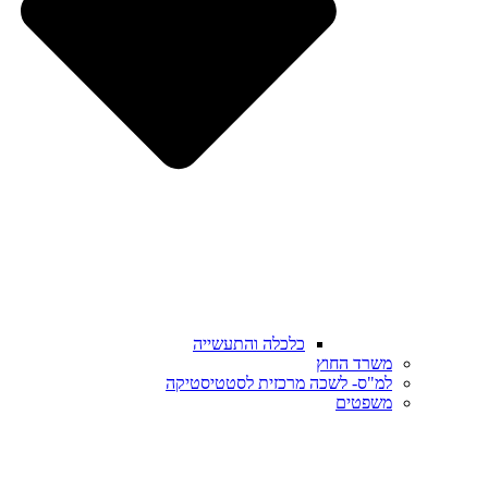
כלכלה והתעשייה
משרד החוץ
למ"ס- לשכה מרכזית לסטטיסטיקה
משפטים