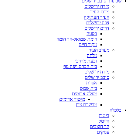
שכונות וסובב ירושלים
מזרח ירושלים
מרכז העיר
העיר העתיקה
צפון ירושלים
דרום ירושלים
בקעה
חומת שמואל-הר חומה
מקור חיים
מערב העיר
מלחה
גבעת מרדכי
בית הכרם ויפה נוף
מזרח ירושלים
סובב ירושלים
אפרת
בית שמש
מעלה אדומים
מישור אדומים
מבשרת ציון
כלכלה
ביטוח
הייטק
הר חוצבים
עסקים