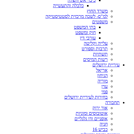
כיבוי אש והצלה
כלכלה והתעשייה
משרד החוץ
למ"ס- לשכה מרכזית לסטטיסטיקה
משפטים
בתי המשפט
חוק ומשפט
עורכי דין
עלייה וקליטה
תרבות וספורט
תשתיות
רשות המיסים
עיריית ירושלים
אריאל
הגיחון
מוריה
עדן
פמי
בחירות לעיריית ירושלים
תחבורה
אור ירוק
אוטובוסים ומוניות
אופניים ודו גלגליים
חניה
כביש 16