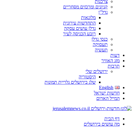
צרכנות
קניונים ומרכזים מסחריים
נדל"ן
מלונאות
התחדשות עירונית
נדלן עושים עסקה
רובע הכניסה לעיר
כנסי נדלן
תעסוקה
תעשיה
דעות
מזג האוויר
תרבות
ירושלים שלי
היסטוריה
שלג בירושלים גלריית תמונות
English
חדשות ישראל
המייל האדום
דף הבית
מה עושים בירושלים