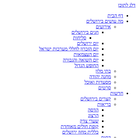
דלג לתוכן
דף הבית
מה עושים בירושלים
אירועים
חגים בירושלים
סליחות
יום ירושלים
יום הזכרון לחללי מערכות ישראל
יום העצמאות
יום השואה והגבורה
החופש הגדול
בתי מלון
מחנה יהודה
מסעדות ואוכל
סרטים
חדשות
קצרים בירושלים
בריאות
הדסה
הרצוג
שערי צדק
קופת חולים מאוחדת
כללית מחוז ירושלים
דתות