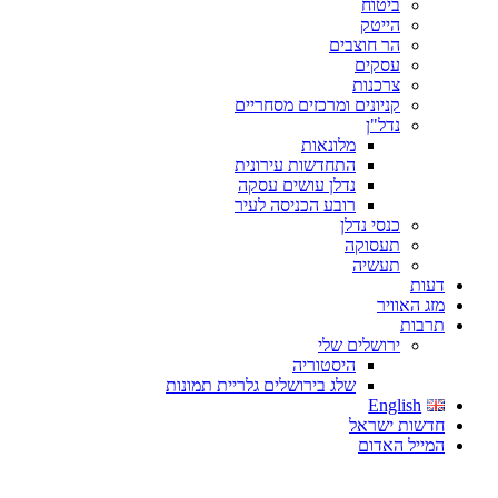
ביטוח
הייטק
הר חוצבים
עסקים
צרכנות
קניונים ומרכזים מסחריים
נדל"ן
מלונאות
התחדשות עירונית
נדלן עושים עסקה
רובע הכניסה לעיר
כנסי נדלן
תעסוקה
תעשיה
דעות
מזג האוויר
תרבות
ירושלים שלי
היסטוריה
שלג בירושלים גלריית תמונות
English
חדשות ישראל
המייל האדום