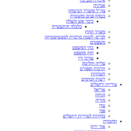
איכות הסביבה
אנרגיה
צה"ל ומשרד הביטחון
בטחון פנים ומשטרה
כיבוי אש והצלה
כלכלה והתעשייה
משרד החוץ
למ"ס- לשכה מרכזית לסטטיסטיקה
משפטים
בתי המשפט
חוק ומשפט
עורכי דין
עלייה וקליטה
תרבות וספורט
תשתיות
רשות המיסים
עיריית ירושלים
אריאל
הגיחון
מוריה
עדן
פמי
בחירות לעיריית ירושלים
תחבורה
אור ירוק