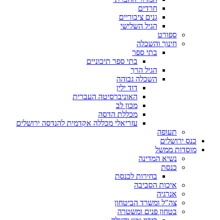
חרדים
גנים ציבוריים
הגיל השלישי
ספורט
חינוך והשכלה
בתי ספר
בתי ספר תיכוניים
הגיל הרך
השכלה גבוהה
דוד ילין
האוניברסיטה העברית
מכון לב
מכללת הדסה
עזריאלי מכללה אקדמית להנדסה ירושלים
תעופה
כנס ירושלים
מוסדות ממשל
נשיא המדינה
כנסת
בחירות לכנסת
איכות הסביבה
אנרגיה
צה"ל ומשרד הביטחון
בטחון פנים ומשטרה