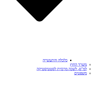
כלכלה והתעשייה
משרד החוץ
למ"ס- לשכה מרכזית לסטטיסטיקה
משפטים