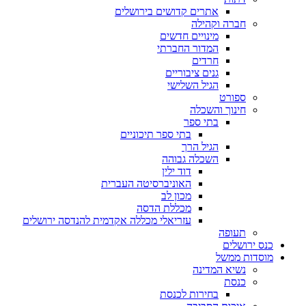
אתרים קדושים בירושלים
חברה וקהילה
מינויים חדשים
המדור החברתי
חרדים
גנים ציבוריים
הגיל השלישי
ספורט
חינוך והשכלה
בתי ספר
בתי ספר תיכוניים
הגיל הרך
השכלה גבוהה
דוד ילין
האוניברסיטה העברית
מכון לב
מכללת הדסה
עזריאלי מכללה אקדמית להנדסה ירושלים
תעופה
כנס ירושלים
מוסדות ממשל
נשיא המדינה
כנסת
בחירות לכנסת