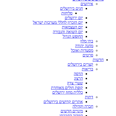
אירועים
חגים בירושלים
סליחות
יום ירושלים
יום הזכרון לחללי מערכות ישראל
יום העצמאות
יום השואה והגבורה
החופש הגדול
בתי מלון
מחנה יהודה
מסעדות ואוכל
סרטים
חדשות
קצרים בירושלים
בריאות
הדסה
הרצוג
שערי צדק
קופת חולים מאוחדת
כללית מחוז ירושלים
דתות
אתרים קדושים בירושלים
חברה וקהילה
מינויים חדשים
המדור החברתי