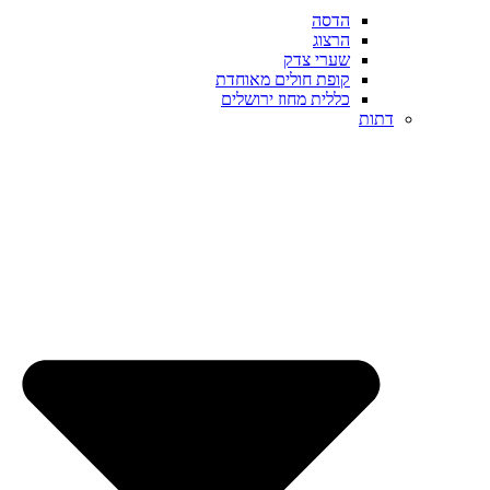
הדסה
הרצוג
שערי צדק
קופת חולים מאוחדת
כללית מחוז ירושלים
דתות