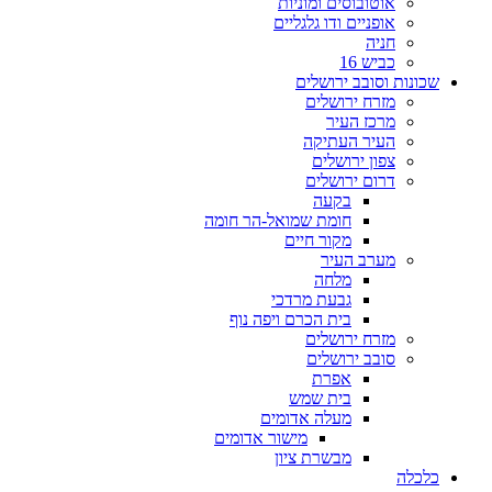
אוטובוסים ומוניות
אופניים ודו גלגליים
חניה
כביש 16
שכונות וסובב ירושלים
מזרח ירושלים
מרכז העיר
העיר העתיקה
צפון ירושלים
דרום ירושלים
בקעה
חומת שמואל-הר חומה
מקור חיים
מערב העיר
מלחה
גבעת מרדכי
בית הכרם ויפה נוף
מזרח ירושלים
סובב ירושלים
אפרת
בית שמש
מעלה אדומים
מישור אדומים
מבשרת ציון
כלכלה