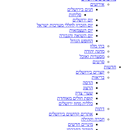
אירועים
חגים בירושלים
סליחות
יום ירושלים
יום הזכרון לחללי מערכות ישראל
יום העצמאות
יום השואה והגבורה
החופש הגדול
בתי מלון
מחנה יהודה
מסעדות ואוכל
סרטים
חדשות
קצרים בירושלים
בריאות
הדסה
הרצוג
שערי צדק
קופת חולים מאוחדת
כללית מחוז ירושלים
דתות
אתרים קדושים בירושלים
חברה וקהילה
מינויים חדשים
המדור החברתי