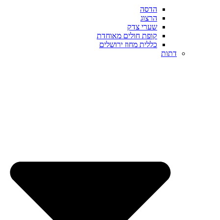
הדסה
הרצוג
שערי צדק
קופת חולים מאוחדת
כללית מחוז ירושלים
דתות