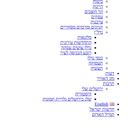
ביטוח
הייטק
הר חוצבים
עסקים
צרכנות
קניונים ומרכזים מסחריים
נדל"ן
מלונאות
התחדשות עירונית
נדלן עושים עסקה
רובע הכניסה לעיר
כנסי נדלן
תעסוקה
תעשיה
דעות
מזג האוויר
תרבות
ירושלים שלי
היסטוריה
שלג בירושלים גלריית תמונות
English
חדשות ישראל
המייל האדום