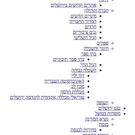
אתרים קדושים בירושלים
חברה וקהילה
מינויים חדשים
המדור החברתי
חרדים
גנים ציבוריים
הגיל השלישי
ספורט
חינוך והשכלה
בתי ספר
בתי ספר תיכוניים
הגיל הרך
השכלה גבוהה
דוד ילין
האוניברסיטה העברית
מכון לב
מכללת הדסה
עזריאלי מכללה אקדמית להנדסה ירושלים
תעופה
כנס ירושלים
מוסדות ממשל
נשיא המדינה
כנסת
בחירות לכנסת