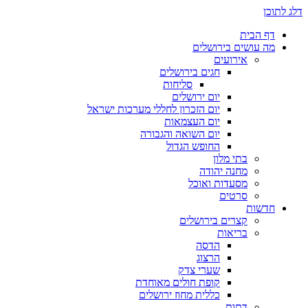
דלג לתוכן
דף הבית
מה עושים בירושלים
אירועים
חגים בירושלים
סליחות
יום ירושלים
יום הזכרון לחללי מערכות ישראל
יום העצמאות
יום השואה והגבורה
החופש הגדול
בתי מלון
מחנה יהודה
מסעדות ואוכל
סרטים
חדשות
קצרים בירושלים
בריאות
הדסה
הרצוג
שערי צדק
קופת חולים מאוחדת
כללית מחוז ירושלים
דתות