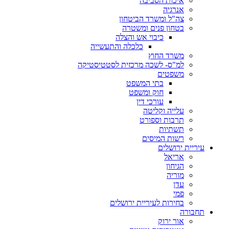
איכות הסביבה
אנרגיה
צה"ל ומשרד הביטחון
בטחון פנים ומשטרה
כיבוי אש והצלה
כלכלה והתעשייה
משרד החוץ
למ"ס- לשכה מרכזית לסטטיסטיקה
משפטים
בתי המשפט
חוק ומשפט
עורכי דין
עלייה וקליטה
תרבות וספורט
תשתיות
רשות המיסים
עיריית ירושלים
אריאל
הגיחון
מוריה
עדן
פמי
בחירות לעיריית ירושלים
תחבורה
אור ירוק