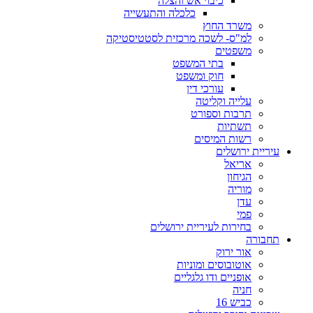
כיבוי אש והצלה
כלכלה והתעשייה
משרד החוץ
למ"ס- לשכה מרכזית לסטטיסטיקה
משפטים
בתי המשפט
חוק ומשפט
עורכי דין
עלייה וקליטה
תרבות וספורט
תשתיות
רשות המיסים
עיריית ירושלים
אריאל
הגיחון
מוריה
עדן
פמי
בחירות לעיריית ירושלים
תחבורה
אור ירוק
אוטובוסים ומוניות
אופניים ודו גלגליים
חניה
כביש 16