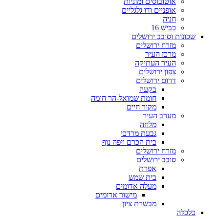
אוטובוסים ומוניות
אופניים ודו גלגליים
חניה
כביש 16
שכונות וסובב ירושלים
מזרח ירושלים
מרכז העיר
העיר העתיקה
צפון ירושלים
דרום ירושלים
בקעה
חומת שמואל-הר חומה
מקור חיים
מערב העיר
מלחה
גבעת מרדכי
בית הכרם ויפה נוף
מזרח ירושלים
סובב ירושלים
אפרת
בית שמש
מעלה אדומים
מישור אדומים
מבשרת ציון
כלכלה