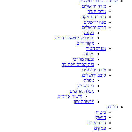
שכונות וסובב ירושלים
מזרח ירושלים
מרכז העיר
העיר העתיקה
צפון ירושלים
דרום ירושלים
בקעה
חומת שמואל-הר חומה
מקור חיים
מערב העיר
מלחה
גבעת מרדכי
בית הכרם ויפה נוף
מזרח ירושלים
סובב ירושלים
אפרת
בית שמש
מעלה אדומים
מישור אדומים
מבשרת ציון
כלכלה
ביטוח
הייטק
הר חוצבים
עסקים