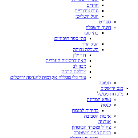
חרדים
גנים ציבוריים
הגיל השלישי
ספורט
חינוך והשכלה
בתי ספר
בתי ספר תיכוניים
הגיל הרך
השכלה גבוהה
דוד ילין
האוניברסיטה העברית
מכון לב
מכללת הדסה
עזריאלי מכללה אקדמית להנדסה ירושלים
תעופה
כנס ירושלים
מוסדות ממשל
נשיא המדינה
כנסת
בחירות לכנסת
איכות הסביבה
אנרגיה
צה"ל ומשרד הביטחון
בטחון פנים ומשטרה