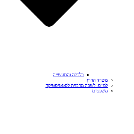
כלכלה והתעשייה
משרד החוץ
למ"ס- לשכה מרכזית לסטטיסטיקה
משפטים