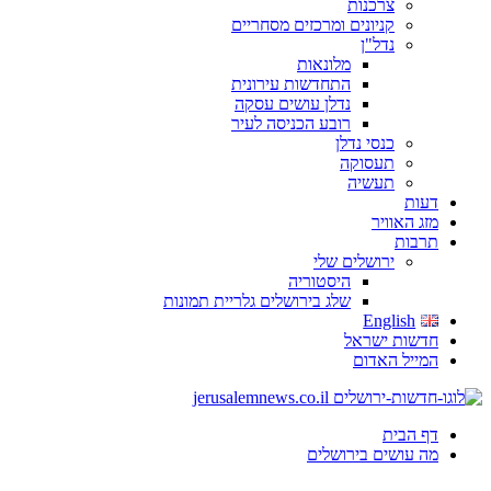
צרכנות
קניונים ומרכזים מסחריים
נדל"ן
מלונאות
התחדשות עירונית
נדלן עושים עסקה
רובע הכניסה לעיר
כנסי נדלן
תעסוקה
תעשיה
דעות
מזג האוויר
תרבות
ירושלים שלי
היסטוריה
שלג בירושלים גלריית תמונות
English
חדשות ישראל
המייל האדום
דף הבית
מה עושים בירושלים