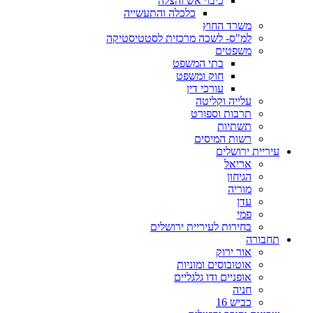
כיבוי אש והצלה
כלכלה והתעשייה
משרד החוץ
למ"ס- לשכה מרכזית לסטטיסטיקה
משפטים
בתי המשפט
חוק ומשפט
עורכי דין
עלייה וקליטה
תרבות וספורט
תשתיות
רשות המיסים
עיריית ירושלים
אריאל
הגיחון
מוריה
עדן
פמי
בחירות לעיריית ירושלים
תחבורה
אור ירוק
אוטובוסים ומוניות
אופניים ודו גלגליים
חניה
כביש 16