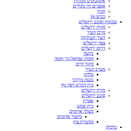
אוטובוסים ומוניות
אופניים ודו גלגליים
חניה
כביש 16
שכונות וסובב ירושלים
מזרח ירושלים
מרכז העיר
העיר העתיקה
צפון ירושלים
דרום ירושלים
בקעה
חומת שמואל-הר חומה
מקור חיים
מערב העיר
מלחה
גבעת מרדכי
בית הכרם ויפה נוף
מזרח ירושלים
סובב ירושלים
אפרת
בית שמש
מעלה אדומים
מישור אדומים
מבשרת ציון
כלכלה