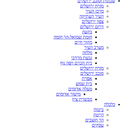
שכונות וסובב ירושלים
מזרח ירושלים
מרכז העיר
העיר העתיקה
צפון ירושלים
דרום ירושלים
בקעה
חומת שמואל-הר חומה
מקור חיים
מערב העיר
מלחה
גבעת מרדכי
בית הכרם ויפה נוף
מזרח ירושלים
סובב ירושלים
אפרת
בית שמש
מעלה אדומים
מישור אדומים
מבשרת ציון
כלכלה
ביטוח
הייטק
הר חוצבים
עסקים