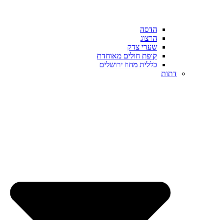
הדסה
הרצוג
שערי צדק
קופת חולים מאוחדת
כללית מחוז ירושלים
דתות