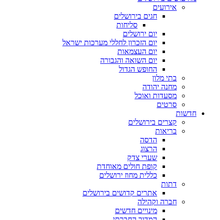
אירועים
חגים בירושלים
סליחות
יום ירושלים
יום הזכרון לחללי מערכות ישראל
יום העצמאות
יום השואה והגבורה
החופש הגדול
בתי מלון
מחנה יהודה
מסעדות ואוכל
סרטים
חדשות
קצרים בירושלים
בריאות
הדסה
הרצוג
שערי צדק
קופת חולים מאוחדת
כללית מחוז ירושלים
דתות
אתרים קדושים בירושלים
חברה וקהילה
מינויים חדשים
המדור החברתי