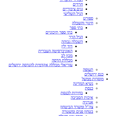
חרדים
גנים ציבוריים
הגיל השלישי
ספורט
חינוך והשכלה
בתי ספר
בתי ספר תיכוניים
הגיל הרך
השכלה גבוהה
דוד ילין
האוניברסיטה העברית
מכון לב
מכללת הדסה
עזריאלי מכללה אקדמית להנדסה ירושלים
תעופה
כנס ירושלים
מוסדות ממשל
נשיא המדינה
כנסת
בחירות לכנסת
איכות הסביבה
אנרגיה
צה"ל ומשרד הביטחון
בטחון פנים ומשטרה