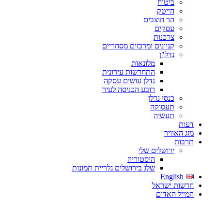
ביטוח
הייטק
הר חוצבים
עסקים
צרכנות
קניונים ומרכזים מסחריים
נדל"ן
מלונאות
התחדשות עירונית
נדלן עושים עסקה
רובע הכניסה לעיר
כנסי נדלן
תעסוקה
תעשיה
דעות
מזג האוויר
תרבות
ירושלים שלי
היסטוריה
שלג בירושלים גלריית תמונות
English
חדשות ישראל
המייל האדום