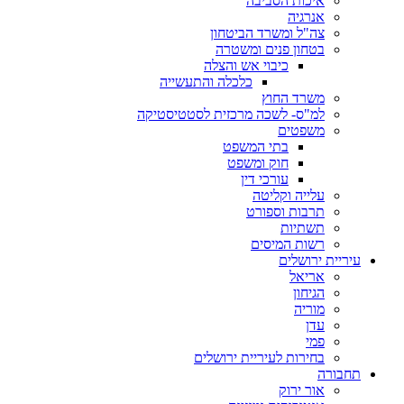
איכות הסביבה
אנרגיה
צה"ל ומשרד הביטחון
בטחון פנים ומשטרה
כיבוי אש והצלה
כלכלה והתעשייה
משרד החוץ
למ"ס- לשכה מרכזית לסטטיסטיקה
משפטים
בתי המשפט
חוק ומשפט
עורכי דין
עלייה וקליטה
תרבות וספורט
תשתיות
רשות המיסים
עיריית ירושלים
אריאל
הגיחון
מוריה
עדן
פמי
בחירות לעיריית ירושלים
תחבורה
אור ירוק