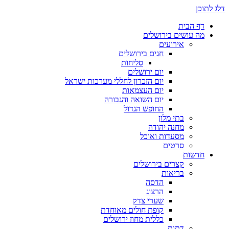
דלג לתוכן
דף הבית
מה עושים בירושלים
אירועים
חגים בירושלים
סליחות
יום ירושלים
יום הזכרון לחללי מערכות ישראל
יום העצמאות
יום השואה והגבורה
החופש הגדול
בתי מלון
מחנה יהודה
מסעדות ואוכל
סרטים
חדשות
קצרים בירושלים
בריאות
הדסה
הרצוג
שערי צדק
קופת חולים מאוחדת
כללית מחוז ירושלים
דתות