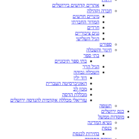
אתרים קדושים בירושלים
חברה וקהילה
מינויים חדשים
המדור החברתי
חרדים
גנים ציבוריים
הגיל השלישי
ספורט
חינוך והשכלה
בתי ספר
בתי ספר תיכוניים
הגיל הרך
השכלה גבוהה
דוד ילין
האוניברסיטה העברית
מכון לב
מכללת הדסה
עזריאלי מכללה אקדמית להנדסה ירושלים
תעופה
כנס ירושלים
מוסדות ממשל
נשיא המדינה
כנסת
בחירות לכנסת