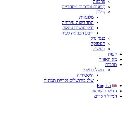
צרכנות
קניונים ומרכזים מסחריים
נדל"ן
מלונאות
התחדשות עירונית
נדלן עושים עסקה
רובע הכניסה לעיר
כנסי נדלן
תעסוקה
תעשיה
דעות
מזג האוויר
תרבות
ירושלים שלי
היסטוריה
שלג בירושלים גלריית תמונות
English
חדשות ישראל
המייל האדום