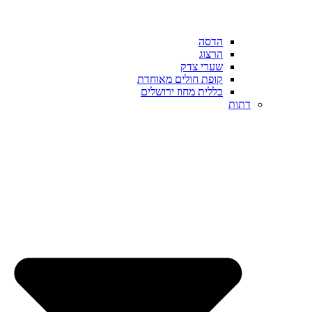
הדסה
הרצוג
שערי צדק
קופת חולים מאוחדת
כללית מחוז ירושלים
דתות