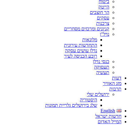
ביטוח
הייטק
הר חוצבים
עסקים
צרכנות
קניונים ומרכזים מסחריים
נדל"ן
מלונאות
התחדשות עירונית
נדלן עושים עסקה
רובע הכניסה לעיר
כנסי נדלן
תעסוקה
תעשיה
דעות
מזג האוויר
תרבות
ירושלים שלי
היסטוריה
שלג בירושלים גלריית תמונות
English
חדשות ישראל
המייל האדום