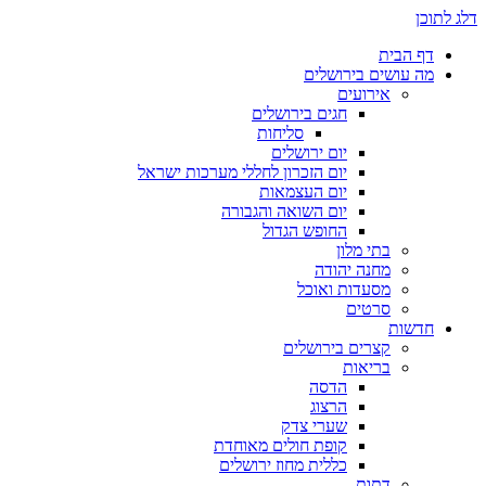
דלג לתוכן
דף הבית
מה עושים בירושלים
אירועים
חגים בירושלים
סליחות
יום ירושלים
יום הזכרון לחללי מערכות ישראל
יום העצמאות
יום השואה והגבורה
החופש הגדול
בתי מלון
מחנה יהודה
מסעדות ואוכל
סרטים
חדשות
קצרים בירושלים
בריאות
הדסה
הרצוג
שערי צדק
קופת חולים מאוחדת
כללית מחוז ירושלים
דתות