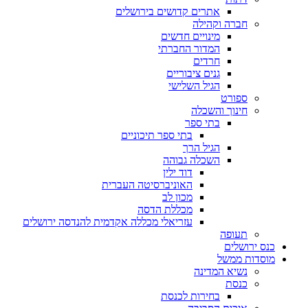
אתרים קדושים בירושלים
חברה וקהילה
מינויים חדשים
המדור החברתי
חרדים
גנים ציבוריים
הגיל השלישי
ספורט
חינוך והשכלה
בתי ספר
בתי ספר תיכוניים
הגיל הרך
השכלה גבוהה
דוד ילין
האוניברסיטה העברית
מכון לב
מכללת הדסה
עזריאלי מכללה אקדמית להנדסה ירושלים
תעופה
כנס ירושלים
מוסדות ממשל
נשיא המדינה
כנסת
בחירות לכנסת