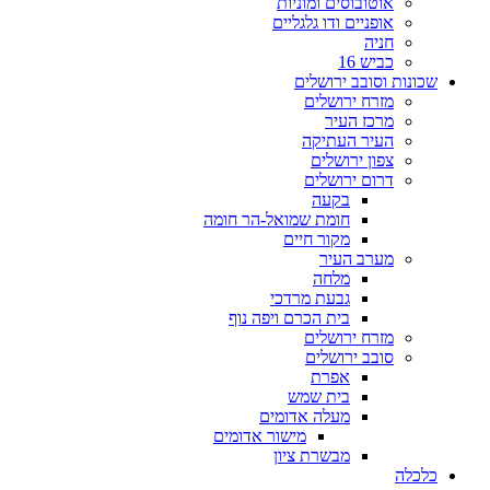
אוטובוסים ומוניות
אופניים ודו גלגליים
חניה
כביש 16
שכונות וסובב ירושלים
מזרח ירושלים
מרכז העיר
העיר העתיקה
צפון ירושלים
דרום ירושלים
בקעה
חומת שמואל-הר חומה
מקור חיים
מערב העיר
מלחה
גבעת מרדכי
בית הכרם ויפה נוף
מזרח ירושלים
סובב ירושלים
אפרת
בית שמש
מעלה אדומים
מישור אדומים
מבשרת ציון
כלכלה