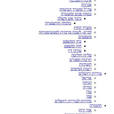
איכות הסביבה
אנרגיה
צה"ל ומשרד הביטחון
בטחון פנים ומשטרה
כיבוי אש והצלה
כלכלה והתעשייה
משרד החוץ
למ"ס- לשכה מרכזית לסטטיסטיקה
משפטים
בתי המשפט
חוק ומשפט
עורכי דין
עלייה וקליטה
תרבות וספורט
תשתיות
רשות המיסים
עיריית ירושלים
אריאל
הגיחון
מוריה
עדן
פמי
בחירות לעיריית ירושלים
תחבורה
אור ירוק