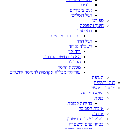
חרדים
גנים ציבוריים
הגיל השלישי
ספורט
חינוך והשכלה
בתי ספר
בתי ספר תיכוניים
הגיל הרך
השכלה גבוהה
דוד ילין
האוניברסיטה העברית
מכון לב
מכללת הדסה
עזריאלי מכללה אקדמית להנדסה ירושלים
תעופה
כנס ירושלים
מוסדות ממשל
נשיא המדינה
כנסת
בחירות לכנסת
איכות הסביבה
אנרגיה
צה"ל ומשרד הביטחון
בטחון פנים ומשטרה