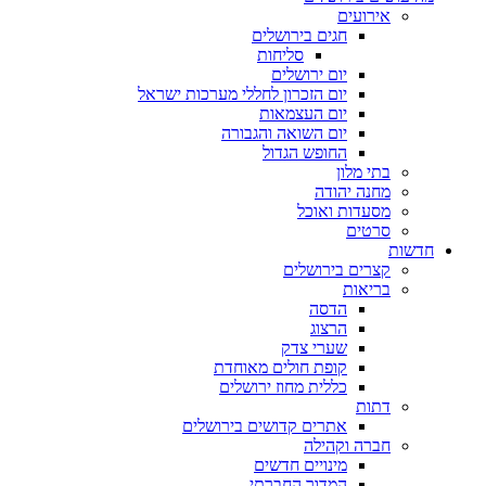
אירועים
חגים בירושלים
סליחות
יום ירושלים
יום הזכרון לחללי מערכות ישראל
יום העצמאות
יום השואה והגבורה
החופש הגדול
בתי מלון
מחנה יהודה
מסעדות ואוכל
סרטים
חדשות
קצרים בירושלים
בריאות
הדסה
הרצוג
שערי צדק
קופת חולים מאוחדת
כללית מחוז ירושלים
דתות
אתרים קדושים בירושלים
חברה וקהילה
מינויים חדשים
המדור החברתי