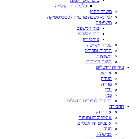
כיבוי אש והצלה
כלכלה והתעשייה
משרד החוץ
למ"ס- לשכה מרכזית לסטטיסטיקה
משפטים
בתי המשפט
חוק ומשפט
עורכי דין
עלייה וקליטה
תרבות וספורט
תשתיות
רשות המיסים
עיריית ירושלים
אריאל
הגיחון
מוריה
עדן
פמי
בחירות לעיריית ירושלים
תחבורה
אור ירוק
אוטובוסים ומוניות
אופניים ודו גלגליים
חניה
כביש 16