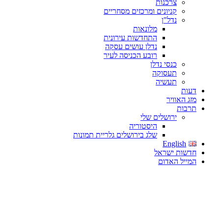
צרכנות
קניונים ומרכזים מסחריים
נדל"ן
מלונאות
התחדשות עירונית
נדלן עושים עסקה
רובע הכניסה לעיר
כנסי נדלן
תעסוקה
תעשיה
דעות
מזג האוויר
תרבות
ירושלים שלי
היסטוריה
שלג בירושלים גלריית תמונות
English
חדשות ישראל
המייל האדום