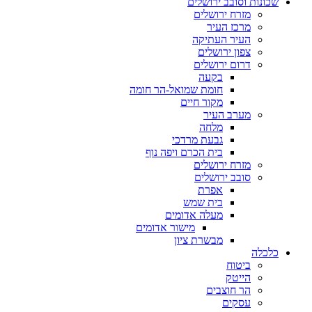
שכונות וסובב ירושלים
מזרח ירושלים
מרכז העיר
העיר העתיקה
צפון ירושלים
דרום ירושלים
בקעה
חומת שמואל-הר חומה
מקור חיים
מערב העיר
מלחה
גבעת מרדכי
בית הכרם ויפה נוף
מזרח ירושלים
סובב ירושלים
אפרת
בית שמש
מעלה אדומים
מישור אדומים
מבשרת ציון
כלכלה
ביטוח
הייטק
הר חוצבים
עסקים