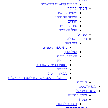
אתרים קדושים בירושלים
חברה וקהילה
מינויים חדשים
המדור החברתי
חרדים
גנים ציבוריים
הגיל השלישי
ספורט
חינוך והשכלה
בתי ספר
בתי ספר תיכוניים
הגיל הרך
השכלה גבוהה
דוד ילין
האוניברסיטה העברית
מכון לב
מכללת הדסה
עזריאלי מכללה אקדמית להנדסה ירושלים
תעופה
כנס ירושלים
מוסדות ממשל
נשיא המדינה
כנסת
בחירות לכנסת