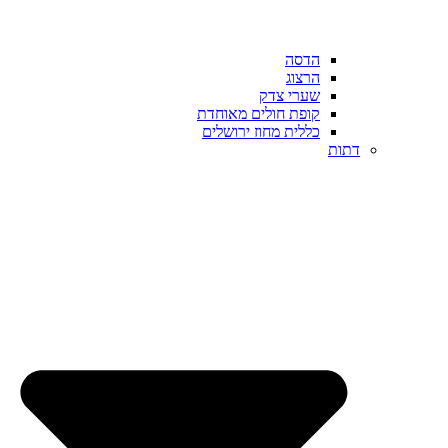
הדסה
הרצוג
שערי צדק
קופת חולים מאוחדת
כללית מחוז ירושלים
דתות