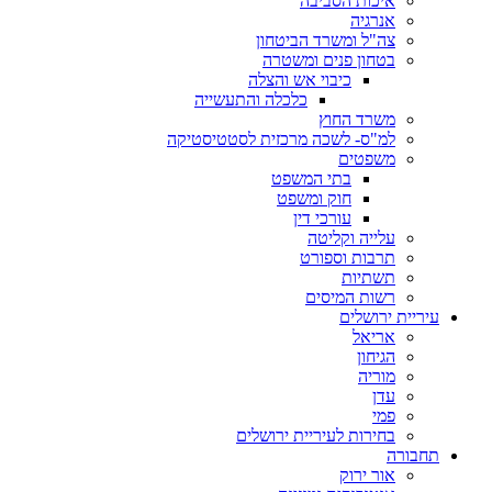
איכות הסביבה
אנרגיה
צה"ל ומשרד הביטחון
בטחון פנים ומשטרה
כיבוי אש והצלה
כלכלה והתעשייה
משרד החוץ
למ"ס- לשכה מרכזית לסטטיסטיקה
משפטים
בתי המשפט
חוק ומשפט
עורכי דין
עלייה וקליטה
תרבות וספורט
תשתיות
רשות המיסים
עיריית ירושלים
אריאל
הגיחון
מוריה
עדן
פמי
בחירות לעיריית ירושלים
תחבורה
אור ירוק