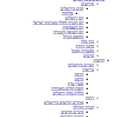
אירועים
חגים בירושלים
סליחות
יום ירושלים
יום הזכרון לחללי מערכות ישראל
יום העצמאות
יום השואה והגבורה
החופש הגדול
בתי מלון
מחנה יהודה
מסעדות ואוכל
סרטים
חדשות
קצרים בירושלים
בריאות
הדסה
הרצוג
שערי צדק
קופת חולים מאוחדת
כללית מחוז ירושלים
דתות
אתרים קדושים בירושלים
חברה וקהילה
מינויים חדשים
המדור החברתי