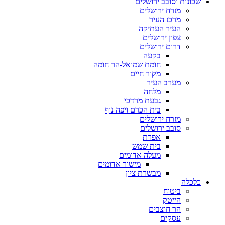
שכונות וסובב ירושלים
מזרח ירושלים
מרכז העיר
העיר העתיקה
צפון ירושלים
דרום ירושלים
בקעה
חומת שמואל-הר חומה
מקור חיים
מערב העיר
מלחה
גבעת מרדכי
בית הכרם ויפה נוף
מזרח ירושלים
סובב ירושלים
אפרת
בית שמש
מעלה אדומים
מישור אדומים
מבשרת ציון
כלכלה
ביטוח
הייטק
הר חוצבים
עסקים