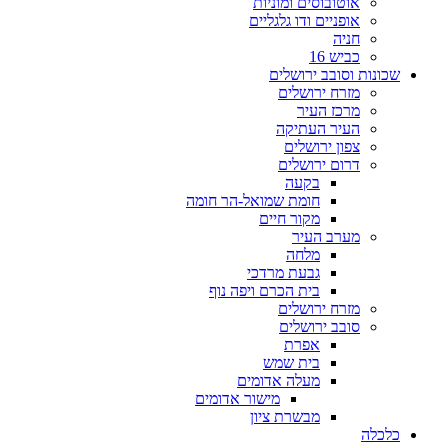
אוטובוסים ומוניות
אופניים ודו גלגליים
חניה
כביש 16
שכונות וסובב ירושלים
מזרח ירושלים
מרכז העיר
העיר העתיקה
צפון ירושלים
דרום ירושלים
בקעה
חומת שמואל-הר חומה
מקור חיים
מערב העיר
מלחה
גבעת מרדכי
בית הכרם ויפה נוף
מזרח ירושלים
סובב ירושלים
אפרת
בית שמש
מעלה אדומים
מישור אדומים
מבשרת ציון
כלכלה