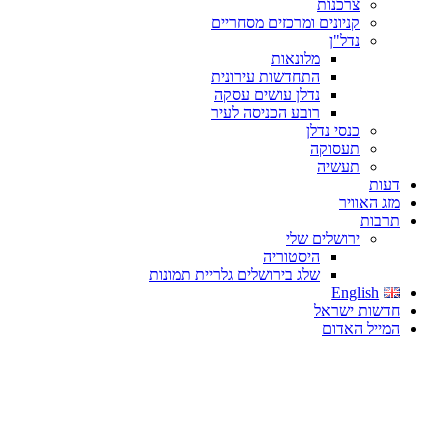
צרכנות
קניונים ומרכזים מסחריים
נדל"ן
מלונאות
התחדשות עירונית
נדלן עושים עסקה
רובע הכניסה לעיר
כנסי נדלן
תעסוקה
תעשיה
דעות
מזג האוויר
תרבות
ירושלים שלי
היסטוריה
שלג בירושלים גלריית תמונות
English
חדשות ישראל
המייל האדום