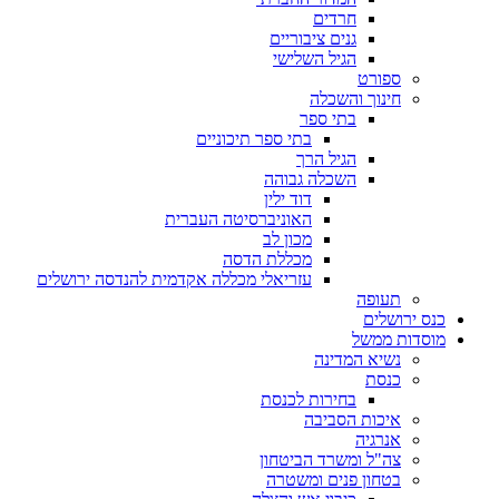
חרדים
גנים ציבוריים
הגיל השלישי
ספורט
חינוך והשכלה
בתי ספר
בתי ספר תיכוניים
הגיל הרך
השכלה גבוהה
דוד ילין
האוניברסיטה העברית
מכון לב
מכללת הדסה
עזריאלי מכללה אקדמית להנדסה ירושלים
תעופה
כנס ירושלים
מוסדות ממשל
נשיא המדינה
כנסת
בחירות לכנסת
איכות הסביבה
אנרגיה
צה"ל ומשרד הביטחון
בטחון פנים ומשטרה