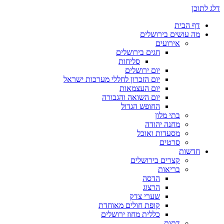
דלג לתוכן
דף הבית
מה עושים בירושלים
אירועים
חגים בירושלים
סליחות
יום ירושלים
יום הזכרון לחללי מערכות ישראל
יום העצמאות
יום השואה והגבורה
החופש הגדול
בתי מלון
מחנה יהודה
מסעדות ואוכל
סרטים
חדשות
קצרים בירושלים
בריאות
הדסה
הרצוג
שערי צדק
קופת חולים מאוחדת
כללית מחוז ירושלים
דתות