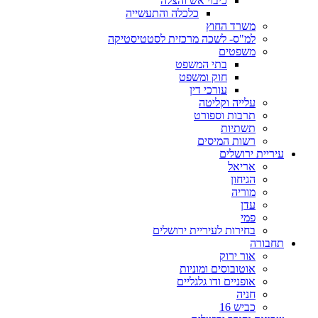
כיבוי אש והצלה
כלכלה והתעשייה
משרד החוץ
למ"ס- לשכה מרכזית לסטטיסטיקה
משפטים
בתי המשפט
חוק ומשפט
עורכי דין
עלייה וקליטה
תרבות וספורט
תשתיות
רשות המיסים
עיריית ירושלים
אריאל
הגיחון
מוריה
עדן
פמי
בחירות לעיריית ירושלים
תחבורה
אור ירוק
אוטובוסים ומוניות
אופניים ודו גלגליים
חניה
כביש 16