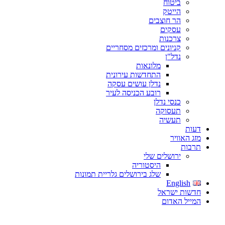
ביטוח
הייטק
הר חוצבים
עסקים
צרכנות
קניונים ומרכזים מסחריים
נדל"ן
מלונאות
התחדשות עירונית
נדלן עושים עסקה
רובע הכניסה לעיר
כנסי נדלן
תעסוקה
תעשיה
דעות
מזג האוויר
תרבות
ירושלים שלי
היסטוריה
שלג בירושלים גלריית תמונות
English
חדשות ישראל
המייל האדום