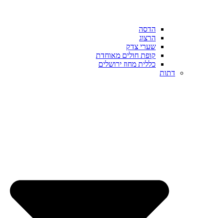
הדסה
הרצוג
שערי צדק
קופת חולים מאוחדת
כללית מחוז ירושלים
דתות