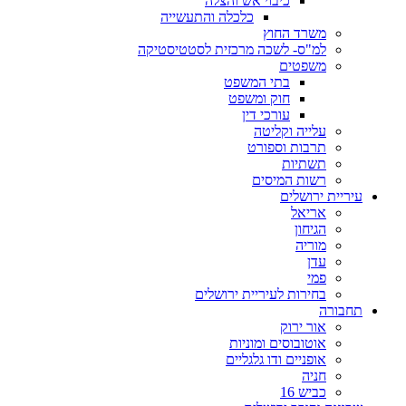
כיבוי אש והצלה
כלכלה והתעשייה
משרד החוץ
למ"ס- לשכה מרכזית לסטטיסטיקה
משפטים
בתי המשפט
חוק ומשפט
עורכי דין
עלייה וקליטה
תרבות וספורט
תשתיות
רשות המיסים
עיריית ירושלים
אריאל
הגיחון
מוריה
עדן
פמי
בחירות לעיריית ירושלים
תחבורה
אור ירוק
אוטובוסים ומוניות
אופניים ודו גלגליים
חניה
כביש 16