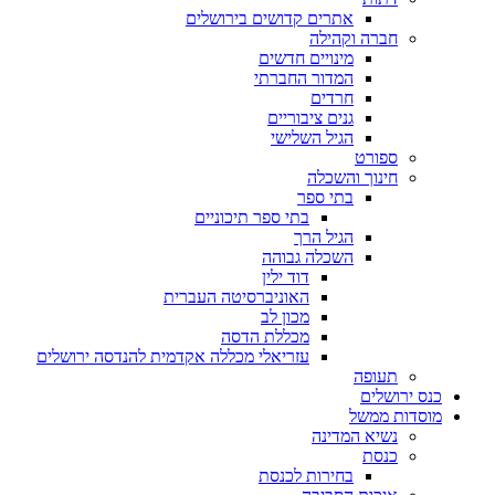
אתרים קדושים בירושלים
חברה וקהילה
מינויים חדשים
המדור החברתי
חרדים
גנים ציבוריים
הגיל השלישי
ספורט
חינוך והשכלה
בתי ספר
בתי ספר תיכוניים
הגיל הרך
השכלה גבוהה
דוד ילין
האוניברסיטה העברית
מכון לב
מכללת הדסה
עזריאלי מכללה אקדמית להנדסה ירושלים
תעופה
כנס ירושלים
מוסדות ממשל
נשיא המדינה
כנסת
בחירות לכנסת