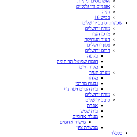
אוטובוסים ומוניות
אופניים ודו גלגליים
חניה
כביש 16
שכונות וסובב ירושלים
מזרח ירושלים
מרכז העיר
העיר העתיקה
צפון ירושלים
דרום ירושלים
בקעה
חומת שמואל-הר חומה
מקור חיים
מערב העיר
מלחה
גבעת מרדכי
בית הכרם ויפה נוף
מזרח ירושלים
סובב ירושלים
אפרת
בית שמש
מעלה אדומים
מישור אדומים
מבשרת ציון
כלכלה