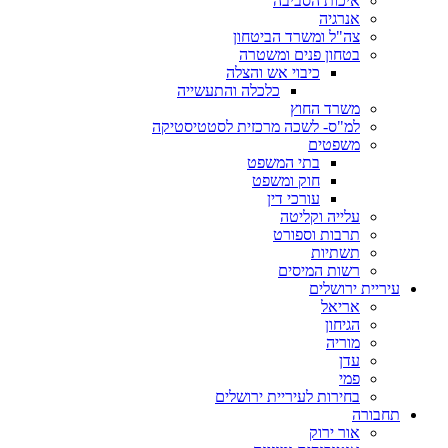
איכות הסביבה
אנרגיה
צה"ל ומשרד הביטחון
בטחון פנים ומשטרה
כיבוי אש והצלה
כלכלה והתעשייה
משרד החוץ
למ"ס- לשכה מרכזית לסטטיסטיקה
משפטים
בתי המשפט
חוק ומשפט
עורכי דין
עלייה וקליטה
תרבות וספורט
תשתיות
רשות המיסים
עיריית ירושלים
אריאל
הגיחון
מוריה
עדן
פמי
בחירות לעיריית ירושלים
תחבורה
אור ירוק