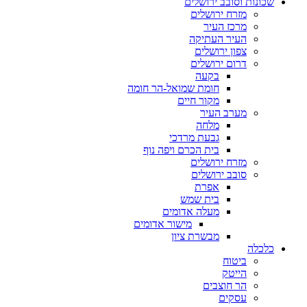
שכונות וסובב ירושלים
מזרח ירושלים
מרכז העיר
העיר העתיקה
צפון ירושלים
דרום ירושלים
בקעה
חומת שמואל-הר חומה
מקור חיים
מערב העיר
מלחה
גבעת מרדכי
בית הכרם ויפה נוף
מזרח ירושלים
סובב ירושלים
אפרת
בית שמש
מעלה אדומים
מישור אדומים
מבשרת ציון
כלכלה
ביטוח
הייטק
הר חוצבים
עסקים