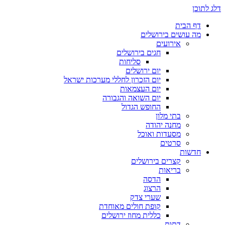
דלג לתוכן
דף הבית
מה עושים בירושלים
אירועים
חגים בירושלים
סליחות
יום ירושלים
יום הזכרון לחללי מערכות ישראל
יום העצמאות
יום השואה והגבורה
החופש הגדול
בתי מלון
מחנה יהודה
מסעדות ואוכל
סרטים
חדשות
קצרים בירושלים
בריאות
הדסה
הרצוג
שערי צדק
קופת חולים מאוחדת
כללית מחוז ירושלים
דתות