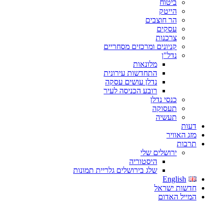
ביטוח
הייטק
הר חוצבים
עסקים
צרכנות
קניונים ומרכזים מסחריים
נדל"ן
מלונאות
התחדשות עירונית
נדלן עושים עסקה
רובע הכניסה לעיר
כנסי נדלן
תעסוקה
תעשיה
דעות
מזג האוויר
תרבות
ירושלים שלי
היסטוריה
שלג בירושלים גלריית תמונות
English
חדשות ישראל
המייל האדום