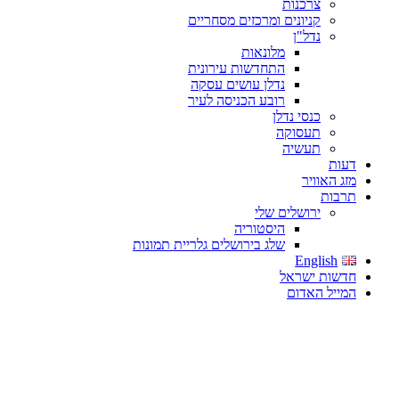
צרכנות
קניונים ומרכזים מסחריים
נדל"ן
מלונאות
התחדשות עירונית
נדלן עושים עסקה
רובע הכניסה לעיר
כנסי נדלן
תעסוקה
תעשיה
דעות
מזג האוויר
תרבות
ירושלים שלי
היסטוריה
שלג בירושלים גלריית תמונות
English
חדשות ישראל
המייל האדום