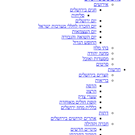
אירועים
חגים בירושלים
סליחות
יום ירושלים
יום הזכרון לחללי מערכות ישראל
יום העצמאות
יום השואה והגבורה
החופש הגדול
בתי מלון
מחנה יהודה
מסעדות ואוכל
סרטים
חדשות
קצרים בירושלים
בריאות
הדסה
הרצוג
שערי צדק
קופת חולים מאוחדת
כללית מחוז ירושלים
דתות
אתרים קדושים בירושלים
חברה וקהילה
מינויים חדשים
המדור החברתי