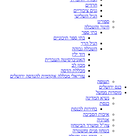
חרדים
גנים ציבוריים
הגיל השלישי
ספורט
חינוך והשכלה
בתי ספר
בתי ספר תיכוניים
הגיל הרך
השכלה גבוהה
דוד ילין
האוניברסיטה העברית
מכון לב
מכללת הדסה
עזריאלי מכללה אקדמית להנדסה ירושלים
תעופה
כנס ירושלים
מוסדות ממשל
נשיא המדינה
כנסת
בחירות לכנסת
איכות הסביבה
אנרגיה
צה"ל ומשרד הביטחון
בטחון פנים ומשטרה