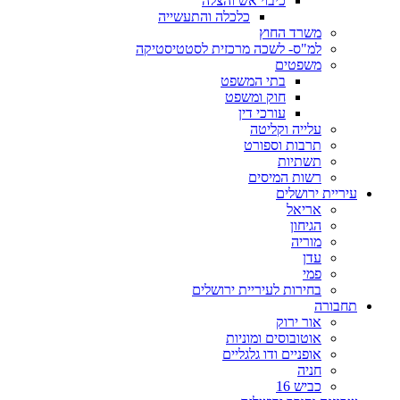
כיבוי אש והצלה
כלכלה והתעשייה
משרד החוץ
למ"ס- לשכה מרכזית לסטטיסטיקה
משפטים
בתי המשפט
חוק ומשפט
עורכי דין
עלייה וקליטה
תרבות וספורט
תשתיות
רשות המיסים
עיריית ירושלים
אריאל
הגיחון
מוריה
עדן
פמי
בחירות לעיריית ירושלים
תחבורה
אור ירוק
אוטובוסים ומוניות
אופניים ודו גלגליים
חניה
כביש 16