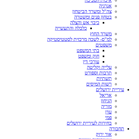
איכות הסביבה
אנרגיה
צה"ל ומשרד הביטחון
בטחון פנים ומשטרה
כיבוי אש והצלה
כלכלה והתעשייה
משרד החוץ
למ"ס- לשכה מרכזית לסטטיסטיקה
משפטים
בתי המשפט
חוק ומשפט
עורכי דין
עלייה וקליטה
תרבות וספורט
תשתיות
רשות המיסים
עיריית ירושלים
אריאל
הגיחון
מוריה
עדן
פמי
בחירות לעיריית ירושלים
תחבורה
אור ירוק