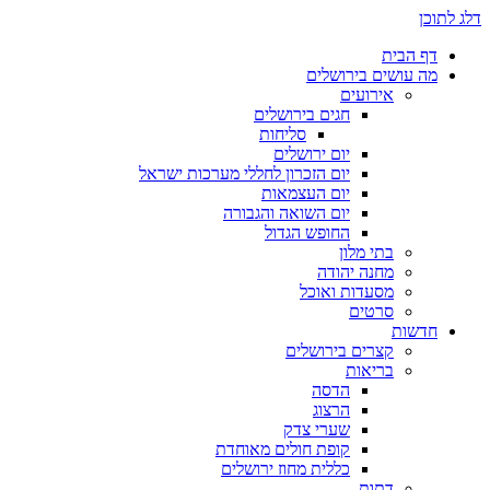
דלג לתוכן
דף הבית
מה עושים בירושלים
אירועים
חגים בירושלים
סליחות
יום ירושלים
יום הזכרון לחללי מערכות ישראל
יום העצמאות
יום השואה והגבורה
החופש הגדול
בתי מלון
מחנה יהודה
מסעדות ואוכל
סרטים
חדשות
קצרים בירושלים
בריאות
הדסה
הרצוג
שערי צדק
קופת חולים מאוחדת
כללית מחוז ירושלים
דתות