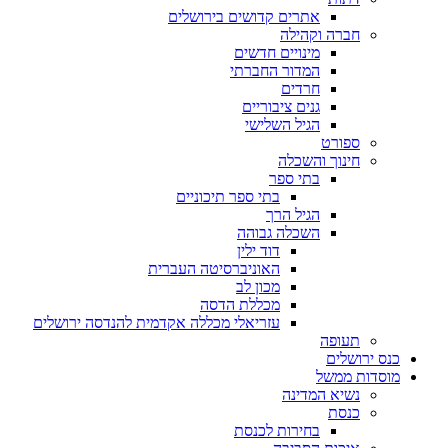
אתרים קדושים בירושלים
חברה וקהילה
מינויים חדשים
המדור החברתי
חרדים
גנים ציבוריים
הגיל השלישי
ספורט
חינוך והשכלה
בתי ספר
בתי ספר תיכוניים
הגיל הרך
השכלה גבוהה
דוד ילין
האוניברסיטה העברית
מכון לב
מכללת הדסה
עזריאלי מכללה אקדמית להנדסה ירושלים
תעופה
כנס ירושלים
מוסדות ממשל
נשיא המדינה
כנסת
בחירות לכנסת