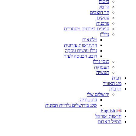
ביטוח
הייטק
הר חוצבים
עסקים
צרכנות
קניונים ומרכזים מסחריים
נדל"ן
מלונאות
התחדשות עירונית
נדלן עושים עסקה
רובע הכניסה לעיר
כנסי נדלן
תעסוקה
תעשיה
דעות
מזג האוויר
תרבות
ירושלים שלי
היסטוריה
שלג בירושלים גלריית תמונות
English
חדשות ישראל
המייל האדום