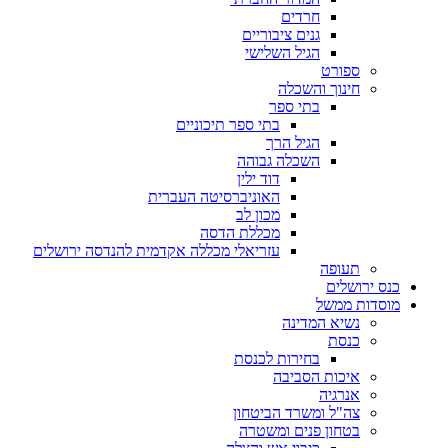
חרדים
גנים ציבוריים
הגיל השלישי
ספורט
חינוך והשכלה
בתי ספר
בתי ספר תיכוניים
הגיל הרך
השכלה גבוהה
דוד ילין
האוניברסיטה העברית
מכון לב
מכללת הדסה
עזריאלי מכללה אקדמית להנדסה ירושלים
תעופה
כנס ירושלים
מוסדות ממשל
נשיא המדינה
כנסת
בחירות לכנסת
איכות הסביבה
אנרגיה
צה"ל ומשרד הביטחון
בטחון פנים ומשטרה