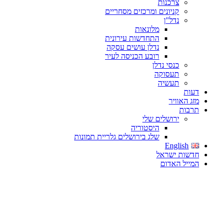
צרכנות
קניונים ומרכזים מסחריים
נדל"ן
מלונאות
התחדשות עירונית
נדלן עושים עסקה
רובע הכניסה לעיר
כנסי נדלן
תעסוקה
תעשיה
דעות
מזג האוויר
תרבות
ירושלים שלי
היסטוריה
שלג בירושלים גלריית תמונות
English
חדשות ישראל
המייל האדום