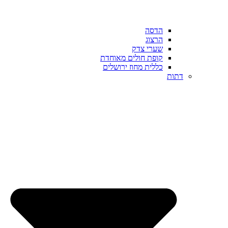
הדסה
הרצוג
שערי צדק
קופת חולים מאוחדת
כללית מחוז ירושלים
דתות