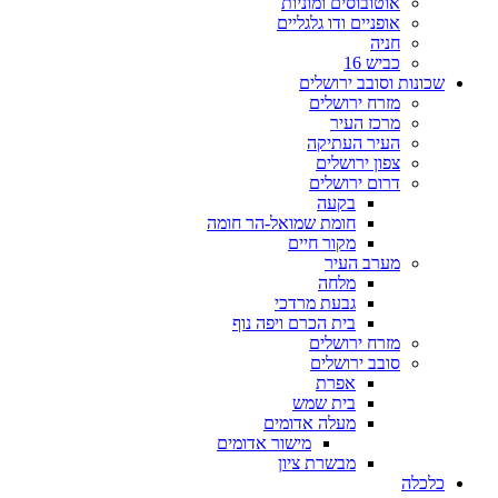
אוטובוסים ומוניות
אופניים ודו גלגליים
חניה
כביש 16
שכונות וסובב ירושלים
מזרח ירושלים
מרכז העיר
העיר העתיקה
צפון ירושלים
דרום ירושלים
בקעה
חומת שמואל-הר חומה
מקור חיים
מערב העיר
מלחה
גבעת מרדכי
בית הכרם ויפה נוף
מזרח ירושלים
סובב ירושלים
אפרת
בית שמש
מעלה אדומים
מישור אדומים
מבשרת ציון
כלכלה