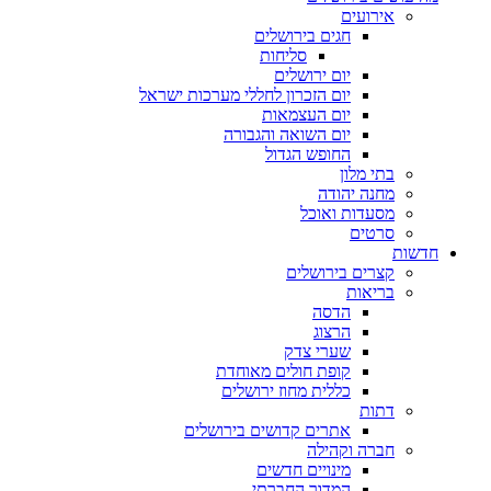
אירועים
חגים בירושלים
סליחות
יום ירושלים
יום הזכרון לחללי מערכות ישראל
יום העצמאות
יום השואה והגבורה
החופש הגדול
בתי מלון
מחנה יהודה
מסעדות ואוכל
סרטים
חדשות
קצרים בירושלים
בריאות
הדסה
הרצוג
שערי צדק
קופת חולים מאוחדת
כללית מחוז ירושלים
דתות
אתרים קדושים בירושלים
חברה וקהילה
מינויים חדשים
המדור החברתי