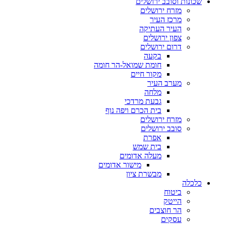
שכונות וסובב ירושלים
מזרח ירושלים
מרכז העיר
העיר העתיקה
צפון ירושלים
דרום ירושלים
בקעה
חומת שמואל-הר חומה
מקור חיים
מערב העיר
מלחה
גבעת מרדכי
בית הכרם ויפה נוף
מזרח ירושלים
סובב ירושלים
אפרת
בית שמש
מעלה אדומים
מישור אדומים
מבשרת ציון
כלכלה
ביטוח
הייטק
הר חוצבים
עסקים