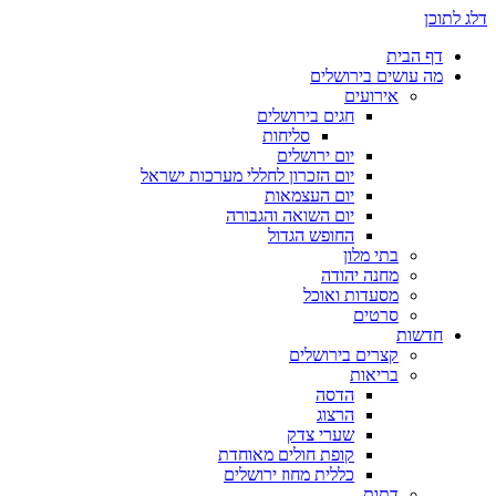
דלג לתוכן
דף הבית
מה עושים בירושלים
אירועים
חגים בירושלים
סליחות
יום ירושלים
יום הזכרון לחללי מערכות ישראל
יום העצמאות
יום השואה והגבורה
החופש הגדול
בתי מלון
מחנה יהודה
מסעדות ואוכל
סרטים
חדשות
קצרים בירושלים
בריאות
הדסה
הרצוג
שערי צדק
קופת חולים מאוחדת
כללית מחוז ירושלים
דתות