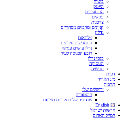
ביטוח
הייטק
הר חוצבים
עסקים
צרכנות
קניונים ומרכזים מסחריים
נדל"ן
מלונאות
התחדשות עירונית
נדלן עושים עסקה
רובע הכניסה לעיר
כנסי נדלן
תעסוקה
תעשיה
דעות
מזג האוויר
תרבות
ירושלים שלי
היסטוריה
שלג בירושלים גלריית תמונות
English
חדשות ישראל
המייל האדום