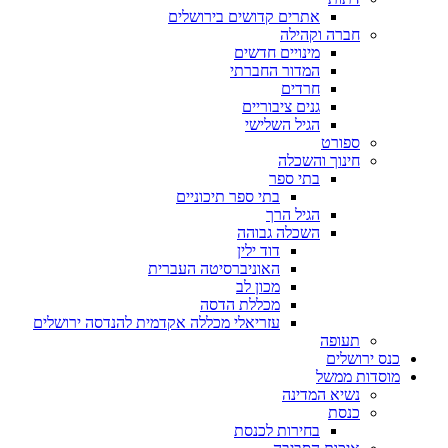
אתרים קדושים בירושלים
חברה וקהילה
מינויים חדשים
המדור החברתי
חרדים
גנים ציבוריים
הגיל השלישי
ספורט
חינוך והשכלה
בתי ספר
בתי ספר תיכוניים
הגיל הרך
השכלה גבוהה
דוד ילין
האוניברסיטה העברית
מכון לב
מכללת הדסה
עזריאלי מכללה אקדמית להנדסה ירושלים
תעופה
כנס ירושלים
מוסדות ממשל
נשיא המדינה
כנסת
בחירות לכנסת