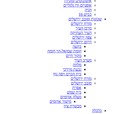
אוטובוסים ומוניות
אופניים ודו גלגליים
חניה
כביש 16
שכונות וסובב ירושלים
מזרח ירושלים
מרכז העיר
העיר העתיקה
צפון ירושלים
דרום ירושלים
בקעה
חומת שמואל-הר חומה
מקור חיים
מערב העיר
מלחה
גבעת מרדכי
בית הכרם ויפה נוף
מזרח ירושלים
סובב ירושלים
אפרת
בית שמש
מעלה אדומים
מישור אדומים
מבשרת ציון
כלכלה