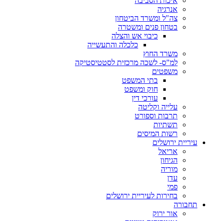
איכות הסביבה
אנרגיה
צה"ל ומשרד הביטחון
בטחון פנים ומשטרה
כיבוי אש והצלה
כלכלה והתעשייה
משרד החוץ
למ"ס- לשכה מרכזית לסטטיסטיקה
משפטים
בתי המשפט
חוק ומשפט
עורכי דין
עלייה וקליטה
תרבות וספורט
תשתיות
רשות המיסים
עיריית ירושלים
אריאל
הגיחון
מוריה
עדן
פמי
בחירות לעיריית ירושלים
תחבורה
אור ירוק