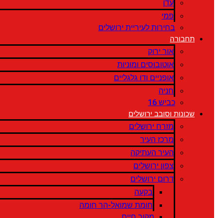
עדן
פמי
בחירות לעיריית ירושלים
תחבורה
אור ירוק
אוטובוסים ומוניות
אופניים ודו גלגליים
חניה
כביש 16
שכונות וסובב ירושלים
מזרח ירושלים
מרכז העיר
העיר העתיקה
צפון ירושלים
דרום ירושלים
בקעה
חומת שמואל-הר חומה
מקור חיים