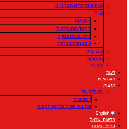
קניונים ומרכזים מסחריים
נדל"ן
מלונאות
התחדשות עירונית
נדלן עושים עסקה
רובע הכניסה לעיר
כנסי נדלן
תעסוקה
תעשיה
דעות
מזג האוויר
תרבות
ירושלים שלי
היסטוריה
שלג בירושלים גלריית תמונות
English
חדשות ישראל
המייל האדום