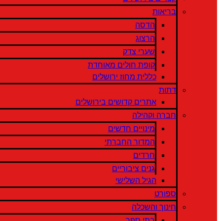
בריאות
הדסה
הרצוג
שערי צדק
קופת חולים מאוחדת
כללית מחוז ירושלים
דתות
אתרים קדושים בירושלים
חברה וקהילה
מינויים חדשים
המדור החברתי
חרדים
גנים ציבוריים
הגיל השלישי
ספורט
חינוך והשכלה
בתי ספר