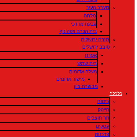
מערב העיר
מלחה
גבעת מרדכי
בית הכרם ויפה נוף
מזרח ירושלים
סובב ירושלים
אפרת
בית שמש
מעלה אדומים
מישור אדומים
מבשרת ציון
כלכלה
ביטוח
הייטק
הר חוצבים
עסקים
צרכנות