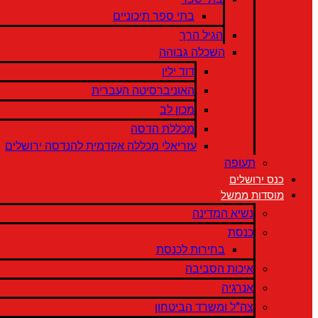
בתי ספר תיכוניים
הגיל הרך
השכלה גבוהה
דוד ילין
האוניברסיטה העברית
מכון לב
מכללת הדסה
עזריאלי מכללה אקדמית להנדסה ירושלים
תעופה
כנס ירושלים
מוסדות ממשל
נשיא המדינה
כנסת
בחירות לכנסת
איכות הסביבה
אנרגיה
צה"ל ומשרד הביטחון