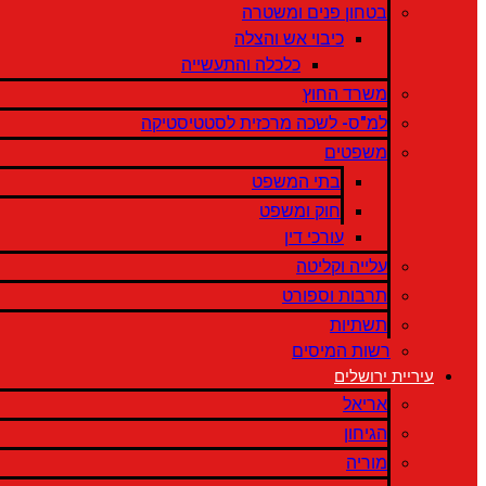
בטחון פנים ומשטרה
כיבוי אש והצלה
כלכלה והתעשייה
משרד החוץ
למ"ס- לשכה מרכזית לסטטיסטיקה
משפטים
בתי המשפט
חוק ומשפט
עורכי דין
עלייה וקליטה
תרבות וספורט
תשתיות
רשות המיסים
עיריית ירושלים
אריאל
הגיחון
מוריה