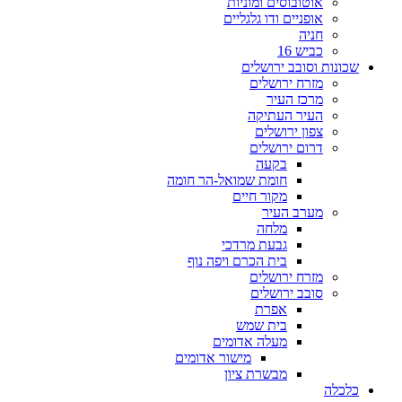
אוטובוסים ומוניות
אופניים ודו גלגליים
חניה
כביש 16
שכונות וסובב ירושלים
מזרח ירושלים
מרכז העיר
העיר העתיקה
צפון ירושלים
דרום ירושלים
בקעה
חומת שמואל-הר חומה
מקור חיים
מערב העיר
מלחה
גבעת מרדכי
בית הכרם ויפה נוף
מזרח ירושלים
סובב ירושלים
אפרת
בית שמש
מעלה אדומים
מישור אדומים
מבשרת ציון
כלכלה