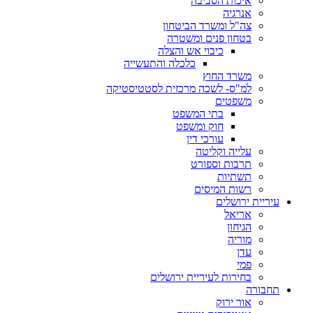
איכות הסביבה
אנרגיה
צה"ל ומשרד הביטחון
בטחון פנים ומשטרה
כיבוי אש והצלה
כלכלה והתעשייה
משרד החוץ
למ"ס- לשכה מרכזית לסטטיסטיקה
משפטים
בתי המשפט
חוק ומשפט
עורכי דין
עלייה וקליטה
תרבות וספורט
תשתיות
רשות המיסים
עיריית ירושלים
אריאל
הגיחון
מוריה
עדן
פמי
בחירות לעיריית ירושלים
תחבורה
אור ירוק