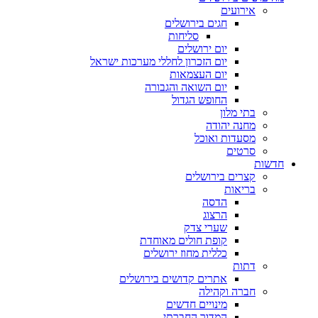
אירועים
חגים בירושלים
סליחות
יום ירושלים
יום הזכרון לחללי מערכות ישראל
יום העצמאות
יום השואה והגבורה
החופש הגדול
בתי מלון
מחנה יהודה
מסעדות ואוכל
סרטים
חדשות
קצרים בירושלים
בריאות
הדסה
הרצוג
שערי צדק
קופת חולים מאוחדת
כללית מחוז ירושלים
דתות
אתרים קדושים בירושלים
חברה וקהילה
מינויים חדשים
המדור החברתי