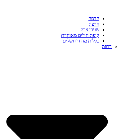
הדסה
הרצוג
שערי צדק
קופת חולים מאוחדת
כללית מחוז ירושלים
דתות