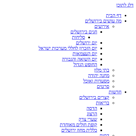
דלג לתוכן
דף הבית
מה עושים בירושלים
אירועים
חגים בירושלים
סליחות
יום ירושלים
יום הזכרון לחללי מערכות ישראל
יום העצמאות
יום השואה והגבורה
החופש הגדול
בתי מלון
מחנה יהודה
מסעדות ואוכל
סרטים
חדשות
קצרים בירושלים
בריאות
הדסה
הרצוג
שערי צדק
קופת חולים מאוחדת
כללית מחוז ירושלים
דתות