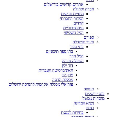
אתרים קדושים בירושלים
חברה וקהילה
מינויים חדשים
המדור החברתי
חרדים
גנים ציבוריים
הגיל השלישי
ספורט
חינוך והשכלה
בתי ספר
בתי ספר תיכוניים
הגיל הרך
השכלה גבוהה
דוד ילין
האוניברסיטה העברית
מכון לב
מכללת הדסה
עזריאלי מכללה אקדמית להנדסה ירושלים
תעופה
כנס ירושלים
מוסדות ממשל
נשיא המדינה
כנסת
בחירות לכנסת