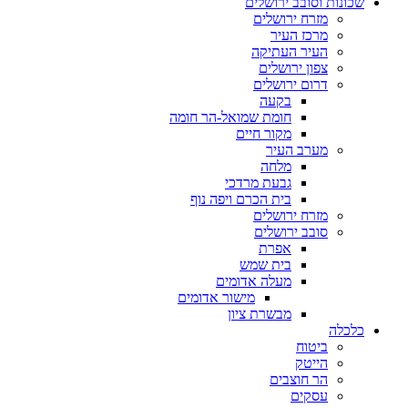
שכונות וסובב ירושלים
מזרח ירושלים
מרכז העיר
העיר העתיקה
צפון ירושלים
דרום ירושלים
בקעה
חומת שמואל-הר חומה
מקור חיים
מערב העיר
מלחה
גבעת מרדכי
בית הכרם ויפה נוף
מזרח ירושלים
סובב ירושלים
אפרת
בית שמש
מעלה אדומים
מישור אדומים
מבשרת ציון
כלכלה
ביטוח
הייטק
הר חוצבים
עסקים