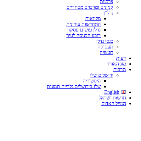
צרכנות
קניונים ומרכזים מסחריים
נדל"ן
מלונאות
התחדשות עירונית
נדלן עושים עסקה
רובע הכניסה לעיר
כנסי נדלן
תעסוקה
תעשיה
דעות
מזג האוויר
תרבות
ירושלים שלי
היסטוריה
שלג בירושלים גלריית תמונות
English
חדשות ישראל
המייל האדום