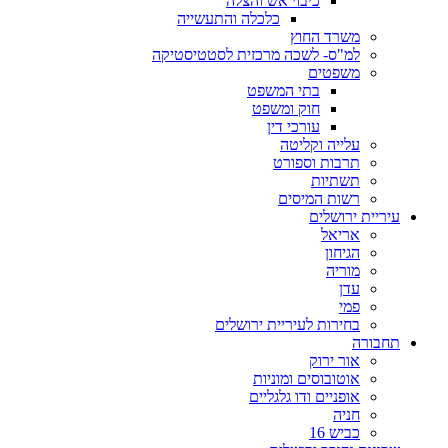
כיבוי אש והצלה
כלכלה והתעשייה
משרד החוץ
למ"ס- לשכה מרכזית לסטטיסטיקה
משפטים
בתי המשפט
חוק ומשפט
עורכי דין
עלייה וקליטה
תרבות וספורט
תשתיות
רשות המיסים
עיריית ירושלים
אריאל
הגיחון
מוריה
עדן
פמי
בחירות לעיריית ירושלים
תחבורה
אור ירוק
אוטובוסים ומוניות
אופניים ודו גלגליים
חניה
כביש 16