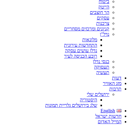
ביטוח
הייטק
הר חוצבים
עסקים
צרכנות
קניונים ומרכזים מסחריים
נדל"ן
מלונאות
התחדשות עירונית
נדלן עושים עסקה
רובע הכניסה לעיר
כנסי נדלן
תעסוקה
תעשיה
דעות
מזג האוויר
תרבות
ירושלים שלי
היסטוריה
שלג בירושלים גלריית תמונות
English
חדשות ישראל
המייל האדום