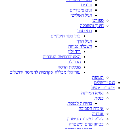
חרדים
גנים ציבוריים
הגיל השלישי
ספורט
חינוך והשכלה
בתי ספר
בתי ספר תיכוניים
הגיל הרך
השכלה גבוהה
דוד ילין
האוניברסיטה העברית
מכון לב
מכללת הדסה
עזריאלי מכללה אקדמית להנדסה ירושלים
תעופה
כנס ירושלים
מוסדות ממשל
נשיא המדינה
כנסת
בחירות לכנסת
איכות הסביבה
אנרגיה
צה"ל ומשרד הביטחון
בטחון פנים ומשטרה