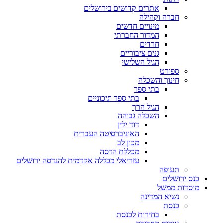
אתרים קדושים בירושלים
חברה וקהילה
מינויים חדשים
המדור החברתי
חרדים
גנים ציבוריים
הגיל השלישי
ספורט
חינוך והשכלה
בתי ספר
בתי ספר תיכוניים
הגיל הרך
השכלה גבוהה
דוד ילין
האוניברסיטה העברית
מכון לב
מכללת הדסה
עזריאלי מכללה אקדמית להנדסה ירושלים
תעופה
כנס ירושלים
מוסדות ממשל
נשיא המדינה
כנסת
בחירות לכנסת