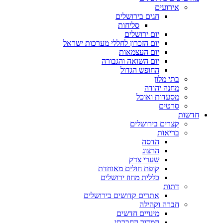
אירועים
חגים בירושלים
סליחות
יום ירושלים
יום הזכרון לחללי מערכות ישראל
יום העצמאות
יום השואה והגבורה
החופש הגדול
בתי מלון
מחנה יהודה
מסעדות ואוכל
סרטים
חדשות
קצרים בירושלים
בריאות
הדסה
הרצוג
שערי צדק
קופת חולים מאוחדת
כללית מחוז ירושלים
דתות
אתרים קדושים בירושלים
חברה וקהילה
מינויים חדשים
המדור החברתי