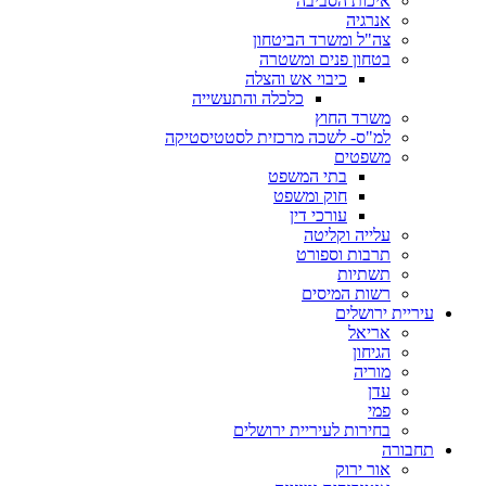
איכות הסביבה
אנרגיה
צה"ל ומשרד הביטחון
בטחון פנים ומשטרה
כיבוי אש והצלה
כלכלה והתעשייה
משרד החוץ
למ"ס- לשכה מרכזית לסטטיסטיקה
משפטים
בתי המשפט
חוק ומשפט
עורכי דין
עלייה וקליטה
תרבות וספורט
תשתיות
רשות המיסים
עיריית ירושלים
אריאל
הגיחון
מוריה
עדן
פמי
בחירות לעיריית ירושלים
תחבורה
אור ירוק