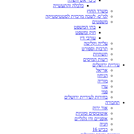
כיבוי אש והצלה
כלכלה והתעשייה
משרד החוץ
למ"ס- לשכה מרכזית לסטטיסטיקה
משפטים
בתי המשפט
חוק ומשפט
עורכי דין
עלייה וקליטה
תרבות וספורט
תשתיות
רשות המיסים
עיריית ירושלים
אריאל
הגיחון
מוריה
עדן
פמי
בחירות לעיריית ירושלים
תחבורה
אור ירוק
אוטובוסים ומוניות
אופניים ודו גלגליים
חניה
כביש 16