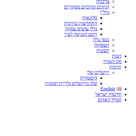
צרכנות
קניונים ומרכזים מסחריים
נדל"ן
מלונאות
התחדשות עירונית
נדלן עושים עסקה
רובע הכניסה לעיר
כנסי נדלן
תעסוקה
תעשיה
דעות
מזג האוויר
תרבות
ירושלים שלי
היסטוריה
שלג בירושלים גלריית תמונות
English
חדשות ישראל
המייל האדום