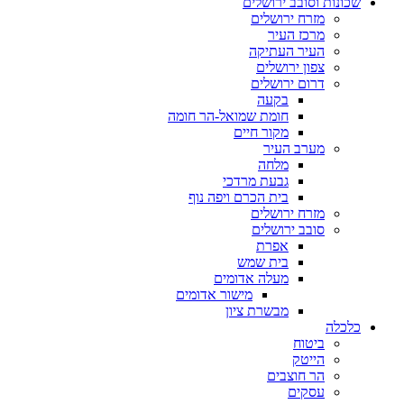
שכונות וסובב ירושלים
מזרח ירושלים
מרכז העיר
העיר העתיקה
צפון ירושלים
דרום ירושלים
בקעה
חומת שמואל-הר חומה
מקור חיים
מערב העיר
מלחה
גבעת מרדכי
בית הכרם ויפה נוף
מזרח ירושלים
סובב ירושלים
אפרת
בית שמש
מעלה אדומים
מישור אדומים
מבשרת ציון
כלכלה
ביטוח
הייטק
הר חוצבים
עסקים