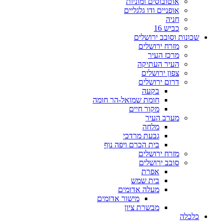
אוטובוסים ומוניות
אופניים ודו גלגליים
חניה
כביש 16
שכונות וסובב ירושלים
מזרח ירושלים
מרכז העיר
העיר העתיקה
צפון ירושלים
דרום ירושלים
בקעה
חומת שמואל-הר חומה
מקור חיים
מערב העיר
מלחה
גבעת מרדכי
בית הכרם ויפה נוף
מזרח ירושלים
סובב ירושלים
אפרת
בית שמש
מעלה אדומים
מישור אדומים
מבשרת ציון
כלכלה