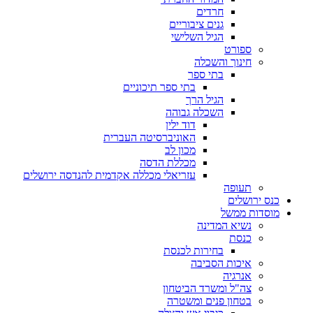
חרדים
גנים ציבוריים
הגיל השלישי
ספורט
חינוך והשכלה
בתי ספר
בתי ספר תיכוניים
הגיל הרך
השכלה גבוהה
דוד ילין
האוניברסיטה העברית
מכון לב
מכללת הדסה
עזריאלי מכללה אקדמית להנדסה ירושלים
תעופה
כנס ירושלים
מוסדות ממשל
נשיא המדינה
כנסת
בחירות לכנסת
איכות הסביבה
אנרגיה
צה"ל ומשרד הביטחון
בטחון פנים ומשטרה