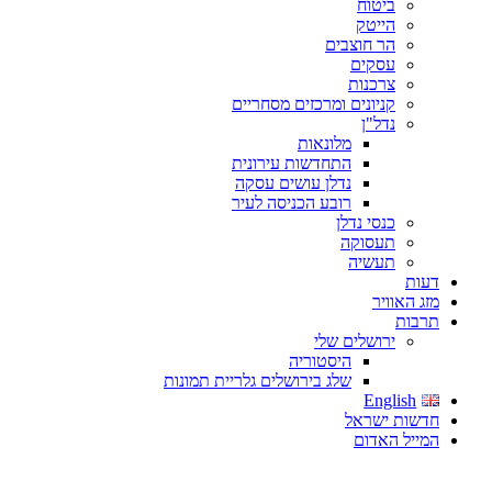
ביטוח
הייטק
הר חוצבים
עסקים
צרכנות
קניונים ומרכזים מסחריים
נדל"ן
מלונאות
התחדשות עירונית
נדלן עושים עסקה
רובע הכניסה לעיר
כנסי נדלן
תעסוקה
תעשיה
דעות
מזג האוויר
תרבות
ירושלים שלי
היסטוריה
שלג בירושלים גלריית תמונות
English
חדשות ישראל
המייל האדום