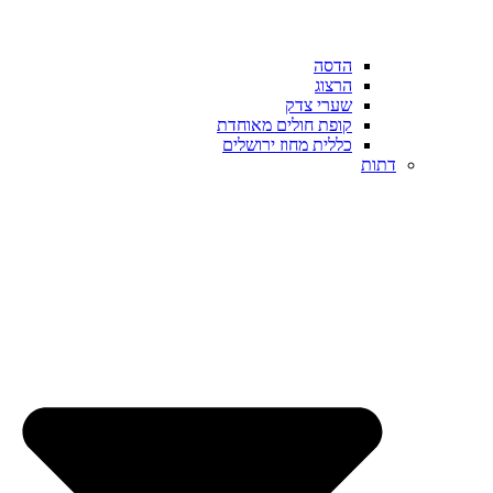
הדסה
הרצוג
שערי צדק
קופת חולים מאוחדת
כללית מחוז ירושלים
דתות