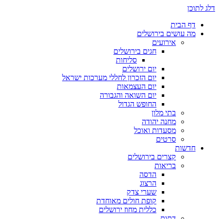
דלג לתוכן
דף הבית
מה עושים בירושלים
אירועים
חגים בירושלים
סליחות
יום ירושלים
יום הזכרון לחללי מערכות ישראל
יום העצמאות
יום השואה והגבורה
החופש הגדול
בתי מלון
מחנה יהודה
מסעדות ואוכל
סרטים
חדשות
קצרים בירושלים
בריאות
הדסה
הרצוג
שערי צדק
קופת חולים מאוחדת
כללית מחוז ירושלים
דתות