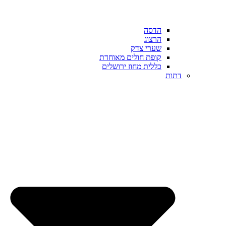
הדסה
הרצוג
שערי צדק
קופת חולים מאוחדת
כללית מחוז ירושלים
דתות