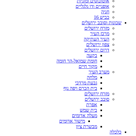
אוטובוסים ומוניות
אופניים ודו גלגליים
חניה
כביש 16
שכונות וסובב ירושלים
מזרח ירושלים
מרכז העיר
העיר העתיקה
צפון ירושלים
דרום ירושלים
בקעה
חומת שמואל-הר חומה
מקור חיים
מערב העיר
מלחה
גבעת מרדכי
בית הכרם ויפה נוף
מזרח ירושלים
סובב ירושלים
אפרת
בית שמש
מעלה אדומים
מישור אדומים
מבשרת ציון
כלכלה