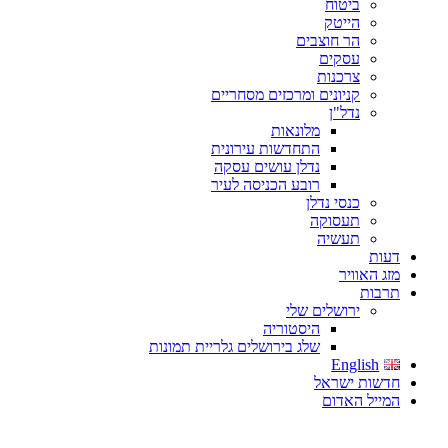
ביטוח
הייטק
הר חוצבים
עסקים
צרכנות
קניונים ומרכזים מסחריים
נדל"ן
מלונאות
התחדשות עירונית
נדלן עושים עסקה
רובע הכניסה לעיר
כנסי נדלן
תעסוקה
תעשיה
דעות
מזג האוויר
תרבות
ירושלים שלי
היסטוריה
שלג בירושלים גלריית תמונות
English
חדשות ישראל
המייל האדום