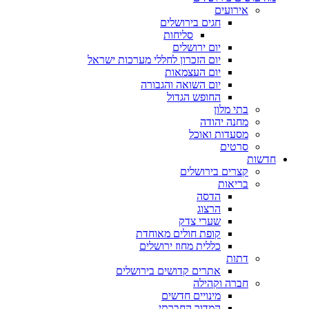
אירועים
חגים בירושלים
סליחות
יום ירושלים
יום הזכרון לחללי מערכות ישראל
יום העצמאות
יום השואה והגבורה
החופש הגדול
בתי מלון
מחנה יהודה
מסעדות ואוכל
סרטים
חדשות
קצרים בירושלים
בריאות
הדסה
הרצוג
שערי צדק
קופת חולים מאוחדת
כללית מחוז ירושלים
דתות
אתרים קדושים בירושלים
חברה וקהילה
מינויים חדשים
המדור החברתי