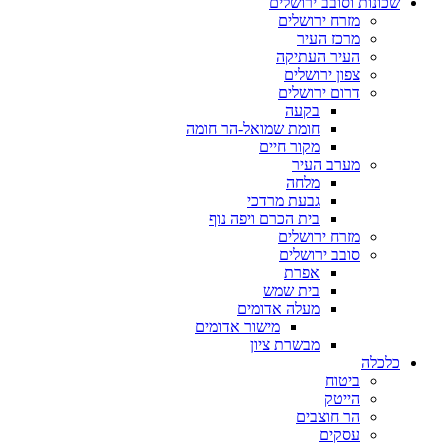
שכונות וסובב ירושלים
מזרח ירושלים
מרכז העיר
העיר העתיקה
צפון ירושלים
דרום ירושלים
בקעה
חומת שמואל-הר חומה
מקור חיים
מערב העיר
מלחה
גבעת מרדכי
בית הכרם ויפה נוף
מזרח ירושלים
סובב ירושלים
אפרת
בית שמש
מעלה אדומים
מישור אדומים
מבשרת ציון
כלכלה
ביטוח
הייטק
הר חוצבים
עסקים