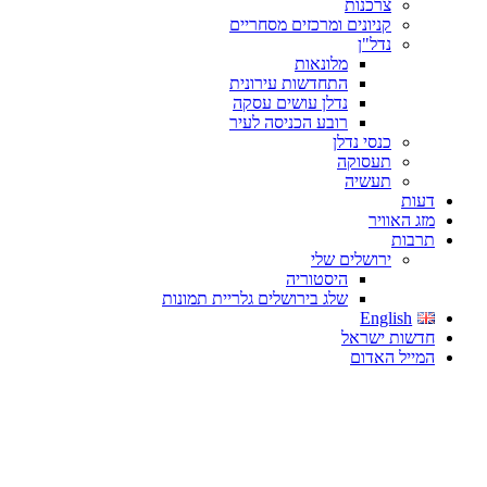
צרכנות
קניונים ומרכזים מסחריים
נדל"ן
מלונאות
התחדשות עירונית
נדלן עושים עסקה
רובע הכניסה לעיר
כנסי נדלן
תעסוקה
תעשיה
דעות
מזג האוויר
תרבות
ירושלים שלי
היסטוריה
שלג בירושלים גלריית תמונות
English
חדשות ישראל
המייל האדום