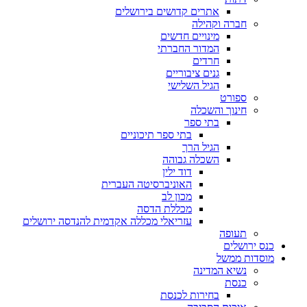
אתרים קדושים בירושלים
חברה וקהילה
מינויים חדשים
המדור החברתי
חרדים
גנים ציבוריים
הגיל השלישי
ספורט
חינוך והשכלה
בתי ספר
בתי ספר תיכוניים
הגיל הרך
השכלה גבוהה
דוד ילין
האוניברסיטה העברית
מכון לב
מכללת הדסה
עזריאלי מכללה אקדמית להנדסה ירושלים
תעופה
כנס ירושלים
מוסדות ממשל
נשיא המדינה
כנסת
בחירות לכנסת