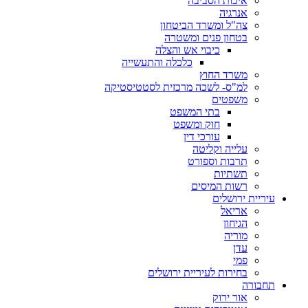
איכות הסביבה
אנרגיה
צה"ל ומשרד הביטחון
בטחון פנים ומשטרה
כיבוי אש והצלה
כלכלה והתעשייה
משרד החוץ
למ"ס- לשכה מרכזית לסטטיסטיקה
משפטים
בתי המשפט
חוק ומשפט
עורכי דין
עלייה וקליטה
תרבות וספורט
תשתיות
רשות המיסים
עיריית ירושלים
אריאל
הגיחון
מוריה
עדן
פמי
בחירות לעיריית ירושלים
תחבורה
אור ירוק