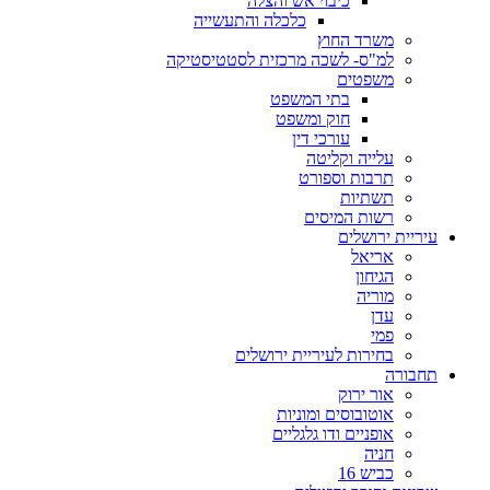
כיבוי אש והצלה
כלכלה והתעשייה
משרד החוץ
למ"ס- לשכה מרכזית לסטטיסטיקה
משפטים
בתי המשפט
חוק ומשפט
עורכי דין
עלייה וקליטה
תרבות וספורט
תשתיות
רשות המיסים
עיריית ירושלים
אריאל
הגיחון
מוריה
עדן
פמי
בחירות לעיריית ירושלים
תחבורה
אור ירוק
אוטובוסים ומוניות
אופניים ודו גלגליים
חניה
כביש 16