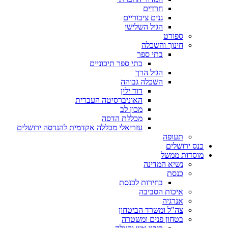
חרדים
גנים ציבוריים
הגיל השלישי
ספורט
חינוך והשכלה
בתי ספר
בתי ספר תיכוניים
הגיל הרך
השכלה גבוהה
דוד ילין
האוניברסיטה העברית
מכון לב
מכללת הדסה
עזריאלי מכללה אקדמית להנדסה ירושלים
תעופה
כנס ירושלים
מוסדות ממשל
נשיא המדינה
כנסת
בחירות לכנסת
איכות הסביבה
אנרגיה
צה"ל ומשרד הביטחון
בטחון פנים ומשטרה