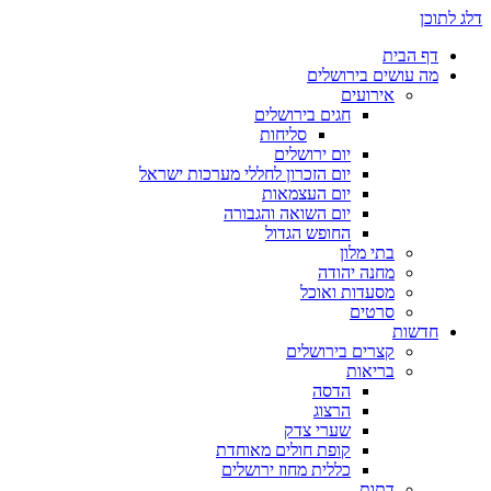
דלג לתוכן
דף הבית
מה עושים בירושלים
אירועים
חגים בירושלים
סליחות
יום ירושלים
יום הזכרון לחללי מערכות ישראל
יום העצמאות
יום השואה והגבורה
החופש הגדול
בתי מלון
מחנה יהודה
מסעדות ואוכל
סרטים
חדשות
קצרים בירושלים
בריאות
הדסה
הרצוג
שערי צדק
קופת חולים מאוחדת
כללית מחוז ירושלים
דתות