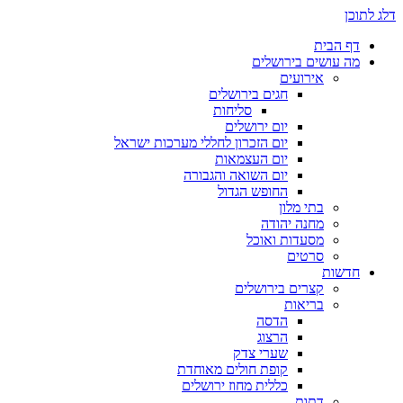
דלג לתוכן
דף הבית
מה עושים בירושלים
אירועים
חגים בירושלים
סליחות
יום ירושלים
יום הזכרון לחללי מערכות ישראל
יום העצמאות
יום השואה והגבורה
החופש הגדול
בתי מלון
מחנה יהודה
מסעדות ואוכל
סרטים
חדשות
קצרים בירושלים
בריאות
הדסה
הרצוג
שערי צדק
קופת חולים מאוחדת
כללית מחוז ירושלים
דתות