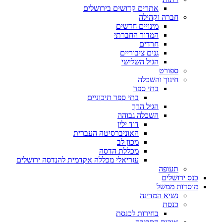
אתרים קדושים בירושלים
חברה וקהילה
מינויים חדשים
המדור החברתי
חרדים
גנים ציבוריים
הגיל השלישי
ספורט
חינוך והשכלה
בתי ספר
בתי ספר תיכוניים
הגיל הרך
השכלה גבוהה
דוד ילין
האוניברסיטה העברית
מכון לב
מכללת הדסה
עזריאלי מכללה אקדמית להנדסה ירושלים
תעופה
כנס ירושלים
מוסדות ממשל
נשיא המדינה
כנסת
בחירות לכנסת