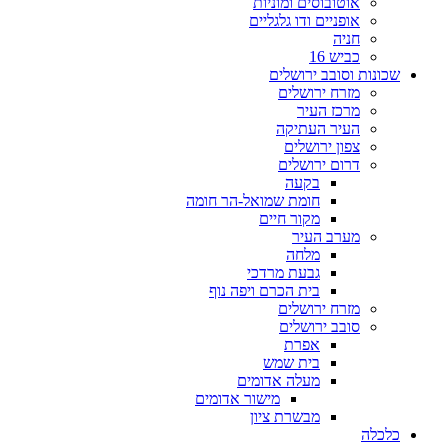
אוטובוסים ומוניות
אופניים ודו גלגליים
חניה
כביש 16
שכונות וסובב ירושלים
מזרח ירושלים
מרכז העיר
העיר העתיקה
צפון ירושלים
דרום ירושלים
בקעה
חומת שמואל-הר חומה
מקור חיים
מערב העיר
מלחה
גבעת מרדכי
בית הכרם ויפה נוף
מזרח ירושלים
סובב ירושלים
אפרת
בית שמש
מעלה אדומים
מישור אדומים
מבשרת ציון
כלכלה