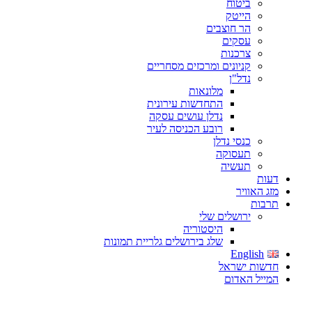
ביטוח
הייטק
הר חוצבים
עסקים
צרכנות
קניונים ומרכזים מסחריים
נדל"ן
מלונאות
התחדשות עירונית
נדלן עושים עסקה
רובע הכניסה לעיר
כנסי נדלן
תעסוקה
תעשיה
דעות
מזג האוויר
תרבות
ירושלים שלי
היסטוריה
שלג בירושלים גלריית תמונות
English
חדשות ישראל
המייל האדום