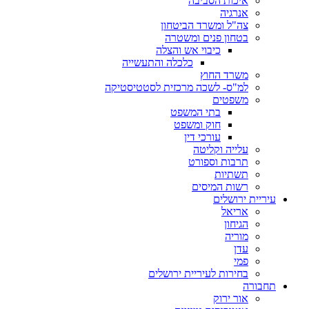
איכות הסביבה
אנרגיה
צה"ל ומשרד הביטחון
בטחון פנים ומשטרה
כיבוי אש והצלה
כלכלה והתעשייה
משרד החוץ
למ"ס- לשכה מרכזית לסטטיסטיקה
משפטים
בתי המשפט
חוק ומשפט
עורכי דין
עלייה וקליטה
תרבות וספורט
תשתיות
רשות המיסים
עיריית ירושלים
אריאל
הגיחון
מוריה
עדן
פמי
בחירות לעיריית ירושלים
תחבורה
אור ירוק