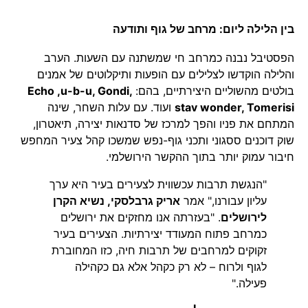
בין הלילה ליום: מרחב של גוף ותודעה
הפסטיבל נבנה כמרחב חי שמשתנה עם השעות. הערב
והלילה הוקדשו לצלילים עם הופעות ותיקלוטים של אמנים
בולטים מהשוליים היצירתיים, בהם:
Echo ,u-b-u, Gondi,
stav wonder, Tomerisi
ועוד. עם עלות השחר, שינה
המתחם את פניו והפך למרכז של סדנאות יצירה, תיאטרון,
שוק דוכנים ססגוני ותכני גוף-נפש שמשכו קהל צעיר המחפש
חיבור עמוק יותר בתוך ההקשר הירושלמי.
"הנגשת תרבות עכשווית לצעירים בעיר היא ערך
עליון עבורנו," אמר
אריק גרבלסקי, נשיא הקרן
לירושלים
. "בעזרתה אנו מחזקים את ירושלים
כמרחב פתוח המעודד יצירתיות. הצעירים בעיר
זקוקים למרחבים של תרבות חיה, כזו המחוברת
לגוף ולרוח – לא רק כקהל אלא גם כקהילה
פעילה."