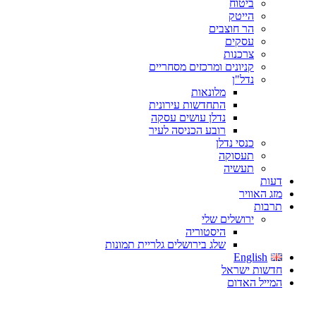
ביטוח
הייטק
הר חוצבים
עסקים
צרכנות
קניונים ומרכזים מסחריים
נדל"ן
מלונאות
התחדשות עירונית
נדלן עושים עסקה
רובע הכניסה לעיר
כנסי נדלן
תעסוקה
תעשיה
דעות
מזג האוויר
תרבות
ירושלים שלי
היסטוריה
שלג בירושלים גלריית תמונות
English
חדשות ישראל
המייל האדום