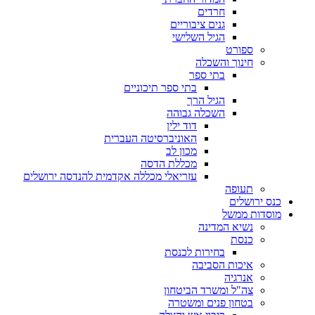
חרדים
גנים ציבוריים
הגיל השלישי
ספורט
חינוך והשכלה
בתי ספר
בתי ספר תיכוניים
הגיל הרך
השכלה גבוהה
דוד ילין
האוניברסיטה העברית
מכון לב
מכללת הדסה
עזריאלי מכללה אקדמית להנדסה ירושלים
תעופה
כנס ירושלים
מוסדות ממשל
נשיא המדינה
כנסת
בחירות לכנסת
איכות הסביבה
אנרגיה
צה"ל ומשרד הביטחון
בטחון פנים ומשטרה