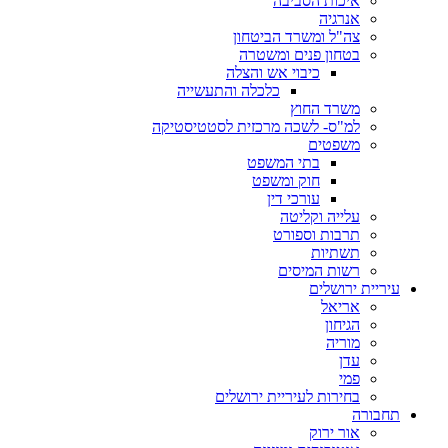
איכות הסביבה
אנרגיה
צה"ל ומשרד הביטחון
בטחון פנים ומשטרה
כיבוי אש והצלה
כלכלה והתעשייה
משרד החוץ
למ"ס- לשכה מרכזית לסטטיסטיקה
משפטים
בתי המשפט
חוק ומשפט
עורכי דין
עלייה וקליטה
תרבות וספורט
תשתיות
רשות המיסים
עיריית ירושלים
אריאל
הגיחון
מוריה
עדן
פמי
בחירות לעיריית ירושלים
תחבורה
אור ירוק