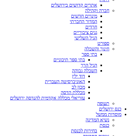
אתרים קדושים בירושלים
חברה וקהילה
מינויים חדשים
המדור החברתי
חרדים
גנים ציבוריים
הגיל השלישי
ספורט
חינוך והשכלה
בתי ספר
בתי ספר תיכוניים
הגיל הרך
השכלה גבוהה
דוד ילין
האוניברסיטה העברית
מכון לב
מכללת הדסה
עזריאלי מכללה אקדמית להנדסה ירושלים
תעופה
כנס ירושלים
מוסדות ממשל
נשיא המדינה
כנסת
בחירות לכנסת