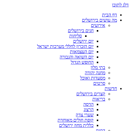
דלג לתוכן
דף הבית
מה עושים בירושלים
אירועים
חגים בירושלים
סליחות
יום ירושלים
יום הזכרון לחללי מערכות ישראל
יום העצמאות
יום השואה והגבורה
החופש הגדול
בתי מלון
מחנה יהודה
מסעדות ואוכל
סרטים
חדשות
קצרים בירושלים
בריאות
הדסה
הרצוג
שערי צדק
קופת חולים מאוחדת
כללית מחוז ירושלים
דתות