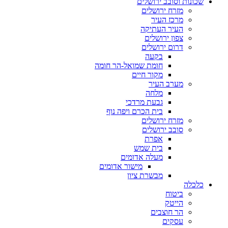
שכונות וסובב ירושלים
מזרח ירושלים
מרכז העיר
העיר העתיקה
צפון ירושלים
דרום ירושלים
בקעה
חומת שמואל-הר חומה
מקור חיים
מערב העיר
מלחה
גבעת מרדכי
בית הכרם ויפה נוף
מזרח ירושלים
סובב ירושלים
אפרת
בית שמש
מעלה אדומים
מישור אדומים
מבשרת ציון
כלכלה
ביטוח
הייטק
הר חוצבים
עסקים