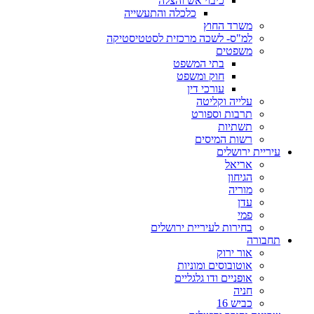
כיבוי אש והצלה
כלכלה והתעשייה
משרד החוץ
למ"ס- לשכה מרכזית לסטטיסטיקה
משפטים
בתי המשפט
חוק ומשפט
עורכי דין
עלייה וקליטה
תרבות וספורט
תשתיות
רשות המיסים
עיריית ירושלים
אריאל
הגיחון
מוריה
עדן
פמי
בחירות לעיריית ירושלים
תחבורה
אור ירוק
אוטובוסים ומוניות
אופניים ודו גלגליים
חניה
כביש 16