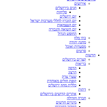
אירועים
חגים בירושלים
סליחות
יום ירושלים
יום הזכרון לחללי מערכות ישראל
יום העצמאות
יום השואה והגבורה
החופש הגדול
בתי מלון
מחנה יהודה
מסעדות ואוכל
סרטים
חדשות
קצרים בירושלים
בריאות
הדסה
הרצוג
שערי צדק
קופת חולים מאוחדת
כללית מחוז ירושלים
דתות
אתרים קדושים בירושלים
חברה וקהילה
מינויים חדשים
המדור החברתי