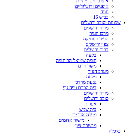
אוטובוסים ומוניות
אופניים ודו גלגליים
חניה
כביש 16
שכונות וסובב ירושלים
מזרח ירושלים
מרכז העיר
העיר העתיקה
צפון ירושלים
דרום ירושלים
בקעה
חומת שמואל-הר חומה
מקור חיים
מערב העיר
מלחה
גבעת מרדכי
בית הכרם ויפה נוף
מזרח ירושלים
סובב ירושלים
אפרת
בית שמש
מעלה אדומים
מישור אדומים
מבשרת ציון
כלכלה