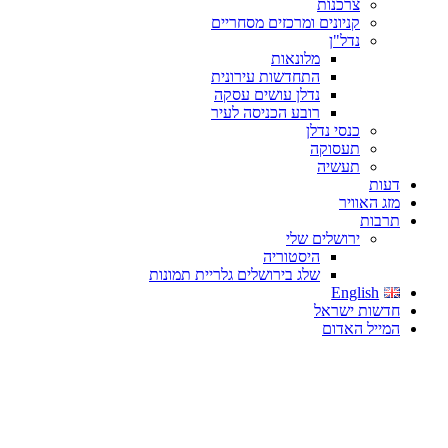
צרכנות
קניונים ומרכזים מסחריים
נדל"ן
מלונאות
התחדשות עירונית
נדלן עושים עסקה
רובע הכניסה לעיר
כנסי נדלן
תעסוקה
תעשיה
דעות
מזג האוויר
תרבות
ירושלים שלי
היסטוריה
שלג בירושלים גלריית תמונות
English
חדשות ישראל
המייל האדום