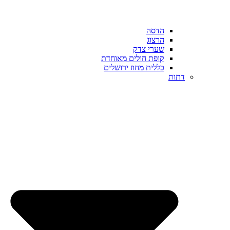
הדסה
הרצוג
שערי צדק
קופת חולים מאוחדת
כללית מחוז ירושלים
דתות