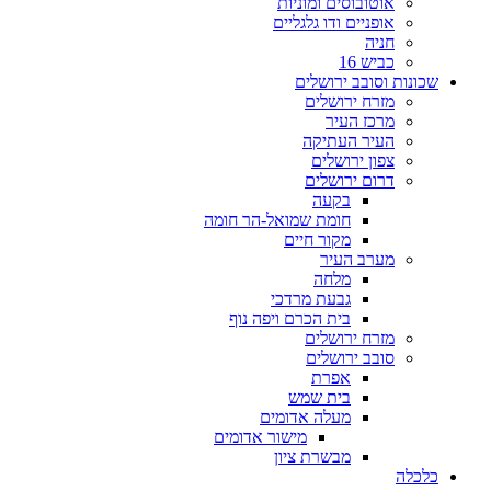
אוטובוסים ומוניות
אופניים ודו גלגליים
חניה
כביש 16
שכונות וסובב ירושלים
מזרח ירושלים
מרכז העיר
העיר העתיקה
צפון ירושלים
דרום ירושלים
בקעה
חומת שמואל-הר חומה
מקור חיים
מערב העיר
מלחה
גבעת מרדכי
בית הכרם ויפה נוף
מזרח ירושלים
סובב ירושלים
אפרת
בית שמש
מעלה אדומים
מישור אדומים
מבשרת ציון
כלכלה