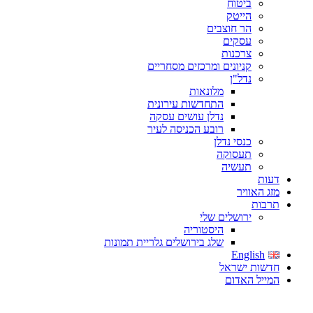
ביטוח
הייטק
הר חוצבים
עסקים
צרכנות
קניונים ומרכזים מסחריים
נדל"ן
מלונאות
התחדשות עירונית
נדלן עושים עסקה
רובע הכניסה לעיר
כנסי נדלן
תעסוקה
תעשיה
דעות
מזג האוויר
תרבות
ירושלים שלי
היסטוריה
שלג בירושלים גלריית תמונות
English
חדשות ישראל
המייל האדום