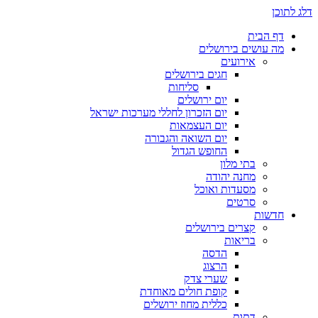
דלג לתוכן
דף הבית
מה עושים בירושלים
אירועים
חגים בירושלים
סליחות
יום ירושלים
יום הזכרון לחללי מערכות ישראל
יום העצמאות
יום השואה והגבורה
החופש הגדול
בתי מלון
מחנה יהודה
מסעדות ואוכל
סרטים
חדשות
קצרים בירושלים
בריאות
הדסה
הרצוג
שערי צדק
קופת חולים מאוחדת
כללית מחוז ירושלים
דתות