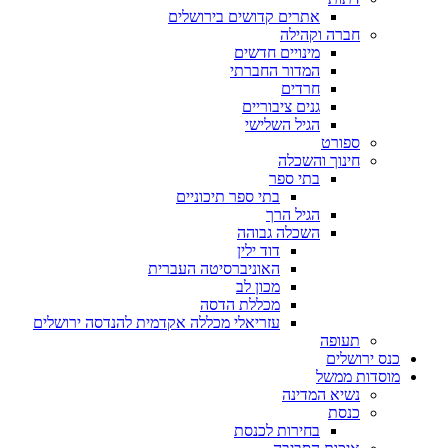
אתרים קדושים בירושלים
חברה וקהילה
מינויים חדשים
המדור החברתי
חרדים
גנים ציבוריים
הגיל השלישי
ספורט
חינוך והשכלה
בתי ספר
בתי ספר תיכוניים
הגיל הרך
השכלה גבוהה
דוד ילין
האוניברסיטה העברית
מכון לב
מכללת הדסה
עזריאלי מכללה אקדמית להנדסה ירושלים
תעופה
כנס ירושלים
מוסדות ממשל
נשיא המדינה
כנסת
בחירות לכנסת