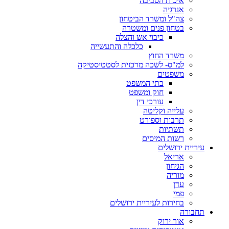
איכות הסביבה
אנרגיה
צה"ל ומשרד הביטחון
בטחון פנים ומשטרה
כיבוי אש והצלה
כלכלה והתעשייה
משרד החוץ
למ"ס- לשכה מרכזית לסטטיסטיקה
משפטים
בתי המשפט
חוק ומשפט
עורכי דין
עלייה וקליטה
תרבות וספורט
תשתיות
רשות המיסים
עיריית ירושלים
אריאל
הגיחון
מוריה
עדן
פמי
בחירות לעיריית ירושלים
תחבורה
אור ירוק