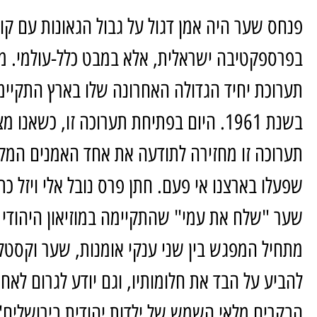
פנחס שער היה אמן דגול על גבול הגאונות עם קול 
בפרספקטיבה ישראלית, אלא במבט כלל-עולמי. מעט
תערוכת יחיד הגדולה האחרונה שלו בארץ התקיימה
בשנת 1961. היום בפתיחת תערוכה זו, כשאנ
תערוכה זו מחזירה לתודעה את אחד האמנים המקור
שפעלו בארצנו אי פעם. חתן פרס נובל אלי ויזל כ
מתחיל המפגש בין שני ענקי אומנות, שער וקסטל)
להביע על הבד את חלומותיו, וגם יודע לגרום לאחר
הבקרים מלאי השמש של ילדות יהודית בירושלים"