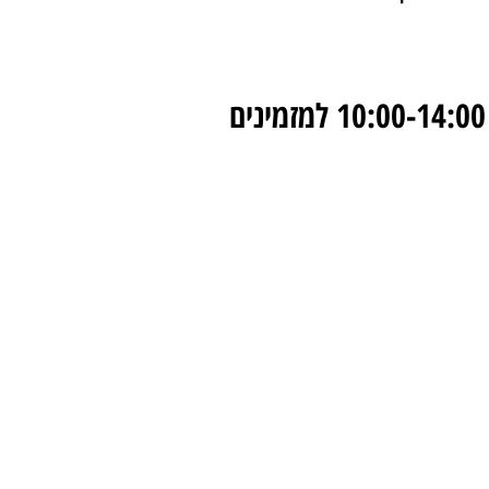
שעות ביקור בתערוכה : בכל יום בין השעות 10:00-14:00 למזמינים