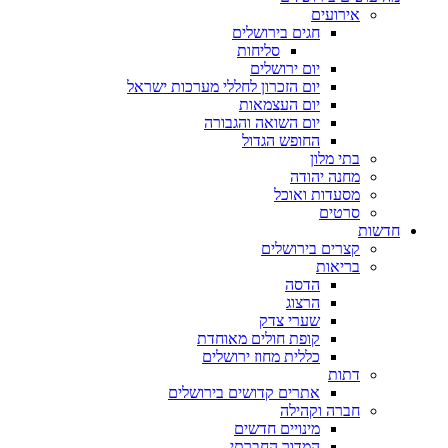
אירועים
חגים בירושלים
סליחות
יום ירושלים
יום הזכרון לחללי מערכות ישראל
יום העצמאות
יום השואה והגבורה
החופש הגדול
בתי מלון
מחנה יהודה
מסעדות ואוכל
סרטים
חדשות
קצרים בירושלים
בריאות
הדסה
הרצוג
שערי צדק
קופת חולים מאוחדת
כללית מחוז ירושלים
דתות
אתרים קדושים בירושלים
חברה וקהילה
מינויים חדשים
המדור החברתי