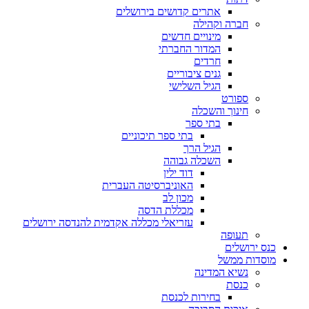
אתרים קדושים בירושלים
חברה וקהילה
מינויים חדשים
המדור החברתי
חרדים
גנים ציבוריים
הגיל השלישי
ספורט
חינוך והשכלה
בתי ספר
בתי ספר תיכוניים
הגיל הרך
השכלה גבוהה
דוד ילין
האוניברסיטה העברית
מכון לב
מכללת הדסה
עזריאלי מכללה אקדמית להנדסה ירושלים
תעופה
כנס ירושלים
מוסדות ממשל
נשיא המדינה
כנסת
בחירות לכנסת