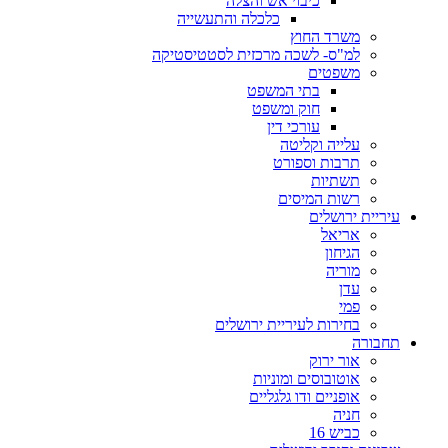
כיבוי אש והצלה
כלכלה והתעשייה
משרד החוץ
למ"ס- לשכה מרכזית לסטטיסטיקה
משפטים
בתי המשפט
חוק ומשפט
עורכי דין
עלייה וקליטה
תרבות וספורט
תשתיות
רשות המיסים
עיריית ירושלים
אריאל
הגיחון
מוריה
עדן
פמי
בחירות לעיריית ירושלים
תחבורה
אור ירוק
אוטובוסים ומוניות
אופניים ודו גלגליים
חניה
כביש 16