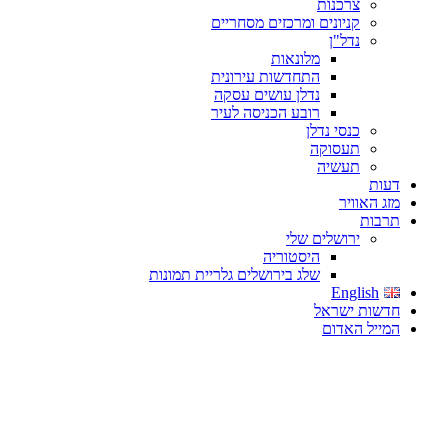
צרכנות
קניונים ומרכזים מסחריים
נדל"ן
מלונאות
התחדשות עירונית
נדלן עושים עסקה
רובע הכניסה לעיר
כנסי נדלן
תעסוקה
תעשיה
דעות
מזג האוויר
תרבות
ירושלים שלי
היסטוריה
שלג בירושלים גלריית תמונות
English
חדשות ישראל
המייל האדום