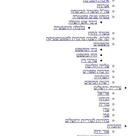
איכות הסביבה
אנרגיה
צה"ל ומשרד הביטחון
בטחון פנים ומשטרה
כיבוי אש והצלה
כלכלה והתעשייה
משרד החוץ
למ"ס- לשכה מרכזית לסטטיסטיקה
משפטים
בתי המשפט
חוק ומשפט
עורכי דין
עלייה וקליטה
תרבות וספורט
תשתיות
רשות המיסים
עיריית ירושלים
אריאל
הגיחון
מוריה
עדן
פמי
בחירות לעיריית ירושלים
תחבורה
אור ירוק