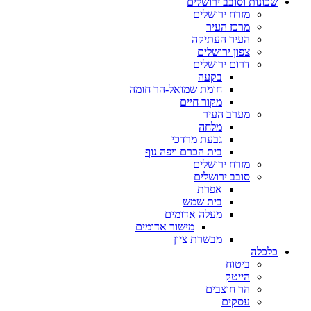
שכונות וסובב ירושלים
מזרח ירושלים
מרכז העיר
העיר העתיקה
צפון ירושלים
דרום ירושלים
בקעה
חומת שמואל-הר חומה
מקור חיים
מערב העיר
מלחה
גבעת מרדכי
בית הכרם ויפה נוף
מזרח ירושלים
סובב ירושלים
אפרת
בית שמש
מעלה אדומים
מישור אדומים
מבשרת ציון
כלכלה
ביטוח
הייטק
הר חוצבים
עסקים