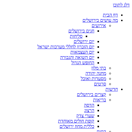
דלג לתוכן
דף הבית
מה עושים בירושלים
אירועים
חגים בירושלים
סליחות
יום ירושלים
יום הזכרון לחללי מערכות ישראל
יום העצמאות
יום השואה והגבורה
החופש הגדול
בתי מלון
מחנה יהודה
מסעדות ואוכל
סרטים
חדשות
קצרים בירושלים
בריאות
הדסה
הרצוג
שערי צדק
קופת חולים מאוחדת
כללית מחוז ירושלים
דתות