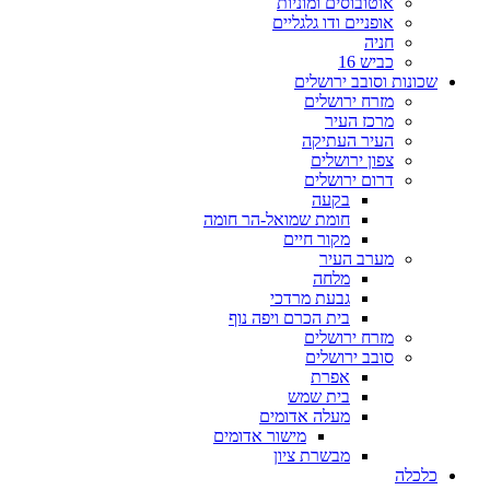
אוטובוסים ומוניות
אופניים ודו גלגליים
חניה
כביש 16
שכונות וסובב ירושלים
מזרח ירושלים
מרכז העיר
העיר העתיקה
צפון ירושלים
דרום ירושלים
בקעה
חומת שמואל-הר חומה
מקור חיים
מערב העיר
מלחה
גבעת מרדכי
בית הכרם ויפה נוף
מזרח ירושלים
סובב ירושלים
אפרת
בית שמש
מעלה אדומים
מישור אדומים
מבשרת ציון
כלכלה