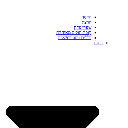
הדסה
הרצוג
שערי צדק
קופת חולים מאוחדת
כללית מחוז ירושלים
דתות