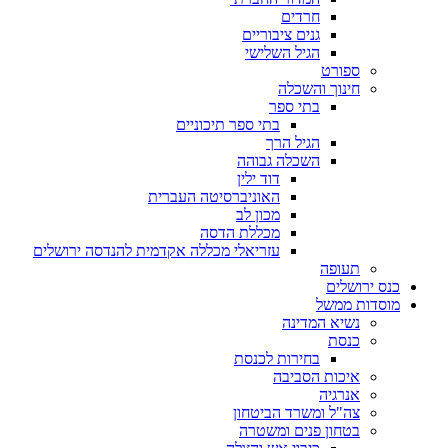
חרדים
גנים ציבוריים
הגיל השלישי
ספורט
חינוך והשכלה
בתי ספר
בתי ספר תיכוניים
הגיל הרך
השכלה גבוהה
דוד ילין
האוניברסיטה העברית
מכון לב
מכללת הדסה
עזריאלי מכללה אקדמית להנדסה ירושלים
תעופה
כנס ירושלים
מוסדות ממשל
נשיא המדינה
כנסת
בחירות לכנסת
איכות הסביבה
אנרגיה
צה"ל ומשרד הביטחון
בטחון פנים ומשטרה