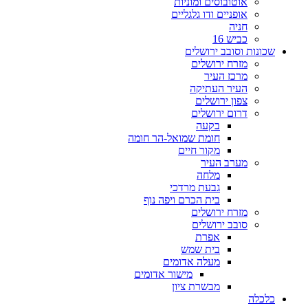
אוטובוסים ומוניות
אופניים ודו גלגליים
חניה
כביש 16
שכונות וסובב ירושלים
מזרח ירושלים
מרכז העיר
העיר העתיקה
צפון ירושלים
דרום ירושלים
בקעה
חומת שמואל-הר חומה
מקור חיים
מערב העיר
מלחה
גבעת מרדכי
בית הכרם ויפה נוף
מזרח ירושלים
סובב ירושלים
אפרת
בית שמש
מעלה אדומים
מישור אדומים
מבשרת ציון
כלכלה