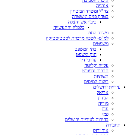
איכות הסביבה
אנרגיה
צה"ל ומשרד הביטחון
בטחון פנים ומשטרה
כיבוי אש והצלה
כלכלה והתעשייה
משרד החוץ
למ"ס- לשכה מרכזית לסטטיסטיקה
משפטים
בתי המשפט
חוק ומשפט
עורכי דין
עלייה וקליטה
תרבות וספורט
תשתיות
רשות המיסים
עיריית ירושלים
אריאל
הגיחון
מוריה
עדן
פמי
בחירות לעיריית ירושלים
תחבורה
אור ירוק