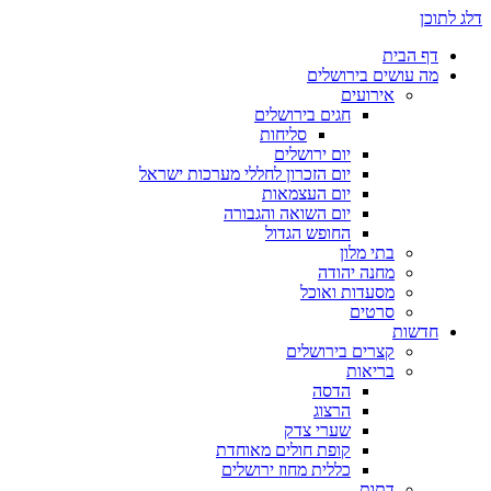
דלג לתוכן
דף הבית
מה עושים בירושלים
אירועים
חגים בירושלים
סליחות
יום ירושלים
יום הזכרון לחללי מערכות ישראל
יום העצמאות
יום השואה והגבורה
החופש הגדול
בתי מלון
מחנה יהודה
מסעדות ואוכל
סרטים
חדשות
קצרים בירושלים
בריאות
הדסה
הרצוג
שערי צדק
קופת חולים מאוחדת
כללית מחוז ירושלים
דתות