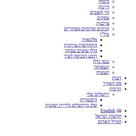
ביטוח
הייטק
הר חוצבים
עסקים
צרכנות
קניונים ומרכזים מסחריים
נדל"ן
מלונאות
התחדשות עירונית
נדלן עושים עסקה
רובע הכניסה לעיר
כנסי נדלן
תעסוקה
תעשיה
דעות
מזג האוויר
תרבות
ירושלים שלי
היסטוריה
שלג בירושלים גלריית תמונות
English
חדשות ישראל
המייל האדום