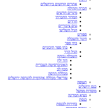
אתרים קדושים בירושלים
חברה וקהילה
מינויים חדשים
המדור החברתי
חרדים
גנים ציבוריים
הגיל השלישי
ספורט
חינוך והשכלה
בתי ספר
בתי ספר תיכוניים
הגיל הרך
השכלה גבוהה
דוד ילין
האוניברסיטה העברית
מכון לב
מכללת הדסה
עזריאלי מכללה אקדמית להנדסה ירושלים
תעופה
כנס ירושלים
מוסדות ממשל
נשיא המדינה
כנסת
בחירות לכנסת