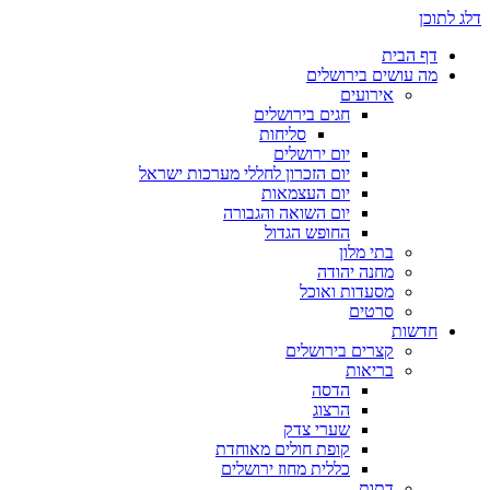
דלג לתוכן
דף הבית
מה עושים בירושלים
אירועים
חגים בירושלים
סליחות
יום ירושלים
יום הזכרון לחללי מערכות ישראל
יום העצמאות
יום השואה והגבורה
החופש הגדול
בתי מלון
מחנה יהודה
מסעדות ואוכל
סרטים
חדשות
קצרים בירושלים
בריאות
הדסה
הרצוג
שערי צדק
קופת חולים מאוחדת
כללית מחוז ירושלים
דתות