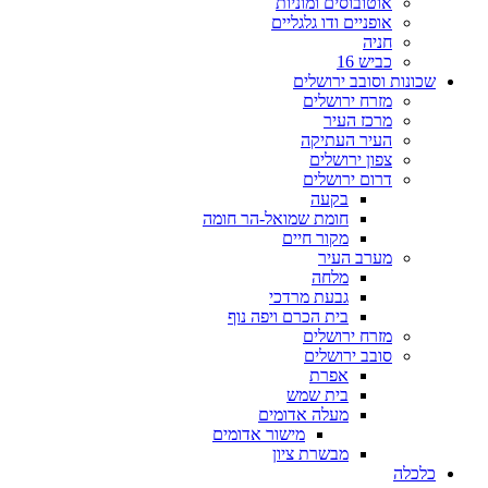
אוטובוסים ומוניות
אופניים ודו גלגליים
חניה
כביש 16
שכונות וסובב ירושלים
מזרח ירושלים
מרכז העיר
העיר העתיקה
צפון ירושלים
דרום ירושלים
בקעה
חומת שמואל-הר חומה
מקור חיים
מערב העיר
מלחה
גבעת מרדכי
בית הכרם ויפה נוף
מזרח ירושלים
סובב ירושלים
אפרת
בית שמש
מעלה אדומים
מישור אדומים
מבשרת ציון
כלכלה