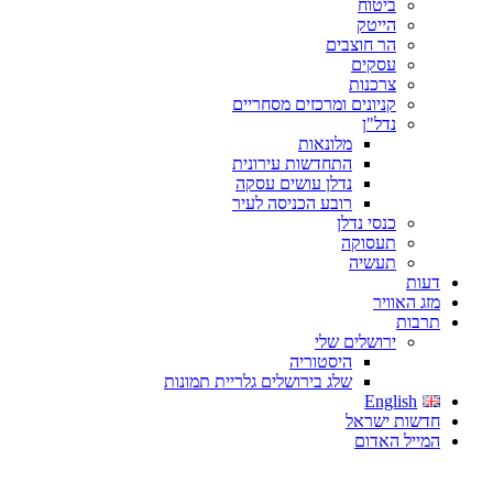
ביטוח
הייטק
הר חוצבים
עסקים
צרכנות
קניונים ומרכזים מסחריים
נדל"ן
מלונאות
התחדשות עירונית
נדלן עושים עסקה
רובע הכניסה לעיר
כנסי נדלן
תעסוקה
תעשיה
דעות
מזג האוויר
תרבות
ירושלים שלי
היסטוריה
שלג בירושלים גלריית תמונות
English
חדשות ישראל
המייל האדום