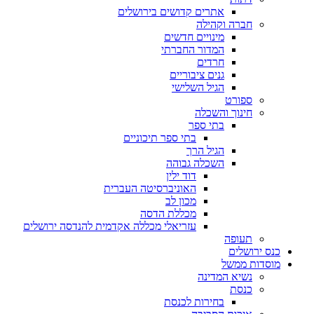
אתרים קדושים בירושלים
חברה וקהילה
מינויים חדשים
המדור החברתי
חרדים
גנים ציבוריים
הגיל השלישי
ספורט
חינוך והשכלה
בתי ספר
בתי ספר תיכוניים
הגיל הרך
השכלה גבוהה
דוד ילין
האוניברסיטה העברית
מכון לב
מכללת הדסה
עזריאלי מכללה אקדמית להנדסה ירושלים
תעופה
כנס ירושלים
מוסדות ממשל
נשיא המדינה
כנסת
בחירות לכנסת