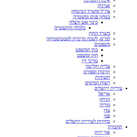
איכות הסביבה
אנרגיה
צה"ל ומשרד הביטחון
בטחון פנים ומשטרה
כיבוי אש והצלה
כלכלה והתעשייה
משרד החוץ
למ"ס- לשכה מרכזית לסטטיסטיקה
משפטים
בתי המשפט
חוק ומשפט
עורכי דין
עלייה וקליטה
תרבות וספורט
תשתיות
רשות המיסים
עיריית ירושלים
אריאל
הגיחון
מוריה
עדן
פמי
בחירות לעיריית ירושלים
תחבורה
אור ירוק