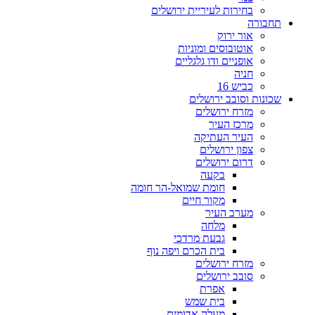
בחירות לעיריית ירושלים
תחבורה
אור ירוק
אוטובוסים ומוניות
אופניים ודו גלגליים
חניה
כביש 16
שכונות וסובב ירושלים
מזרח ירושלים
מרכז העיר
העיר העתיקה
צפון ירושלים
דרום ירושלים
בקעה
חומת שמואל-הר חומה
מקור חיים
מערב העיר
מלחה
גבעת מרדכי
בית הכרם ויפה נוף
מזרח ירושלים
סובב ירושלים
אפרת
בית שמש
מעלה אדומים