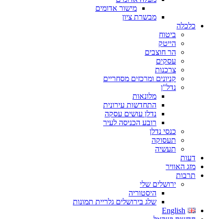
מישור אדומים
מבשרת ציון
כלכלה
ביטוח
הייטק
הר חוצבים
עסקים
צרכנות
קניונים ומרכזים מסחריים
נדל"ן
מלונאות
התחדשות עירונית
נדלן עושים עסקה
רובע הכניסה לעיר
כנסי נדלן
תעסוקה
תעשיה
דעות
מזג האוויר
תרבות
ירושלים שלי
היסטוריה
שלג בירושלים גלריית תמונות
English