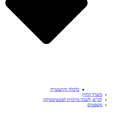
כלכלה והתעשייה
משרד החוץ
למ"ס- לשכה מרכזית לסטטיסטיקה
משפטים