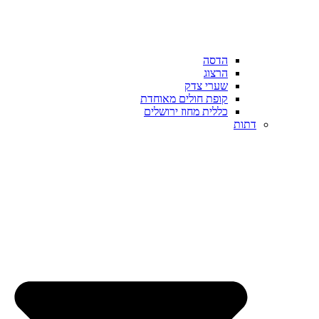
הדסה
הרצוג
שערי צדק
קופת חולים מאוחדת
כללית מחוז ירושלים
דתות