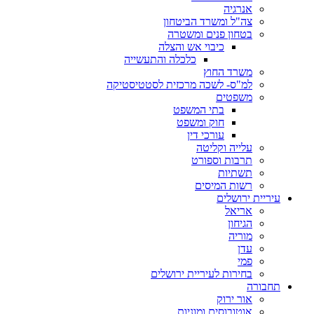
אנרגיה
צה"ל ומשרד הביטחון
בטחון פנים ומשטרה
כיבוי אש והצלה
כלכלה והתעשייה
משרד החוץ
למ"ס- לשכה מרכזית לסטטיסטיקה
משפטים
בתי המשפט
חוק ומשפט
עורכי דין
עלייה וקליטה
תרבות וספורט
תשתיות
רשות המיסים
עיריית ירושלים
אריאל
הגיחון
מוריה
עדן
פמי
בחירות לעיריית ירושלים
תחבורה
אור ירוק
אוטובוסים ומוניות