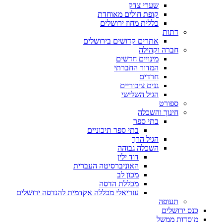
שערי צדק
קופת חולים מאוחדת
כללית מחוז ירושלים
דתות
אתרים קדושים בירושלים
חברה וקהילה
מינויים חדשים
המדור החברתי
חרדים
גנים ציבוריים
הגיל השלישי
ספורט
חינוך והשכלה
בתי ספר
בתי ספר תיכוניים
הגיל הרך
השכלה גבוהה
דוד ילין
האוניברסיטה העברית
מכון לב
מכללת הדסה
עזריאלי מכללה אקדמית להנדסה ירושלים
תעופה
כנס ירושלים
מוסדות ממשל