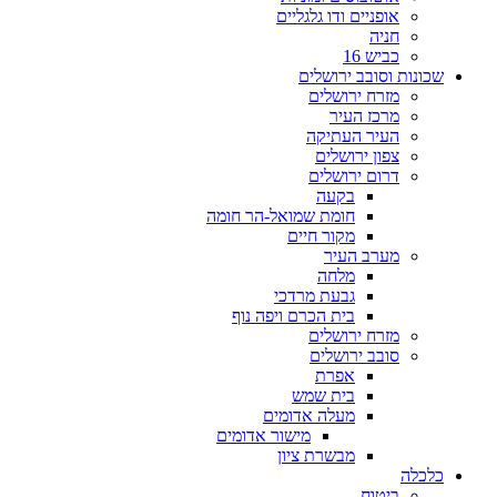
אופניים ודו גלגליים
חניה
כביש 16
שכונות וסובב ירושלים
מזרח ירושלים
מרכז העיר
העיר העתיקה
צפון ירושלים
דרום ירושלים
בקעה
חומת שמואל-הר חומה
מקור חיים
מערב העיר
מלחה
גבעת מרדכי
בית הכרם ויפה נוף
מזרח ירושלים
סובב ירושלים
אפרת
בית שמש
מעלה אדומים
מישור אדומים
מבשרת ציון
כלכלה
ביטוח