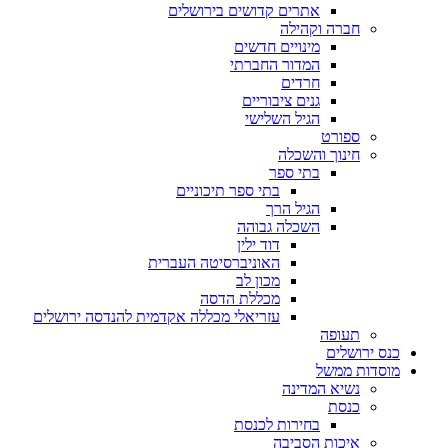
אתרים קדושים בירושלים
חברה וקהילה
מינויים חדשים
המדור החברתי
חרדים
גנים ציבוריים
הגיל השלישי
ספורט
חינוך והשכלה
בתי ספר
בתי ספר תיכוניים
הגיל הרך
השכלה גבוהה
דוד ילין
האוניברסיטה העברית
מכון לב
מכללת הדסה
עזריאלי מכללה אקדמית להנדסה ירושלים
תעופה
כנס ירושלים
מוסדות ממשל
נשיא המדינה
כנסת
בחירות לכנסת
איכות הסביבה