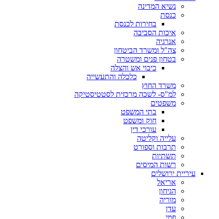
נשיא המדינה
כנסת
בחירות לכנסת
איכות הסביבה
אנרגיה
צה"ל ומשרד הביטחון
בטחון פנים ומשטרה
כיבוי אש והצלה
כלכלה והתעשייה
משרד החוץ
למ"ס- לשכה מרכזית לסטטיסטיקה
משפטים
בתי המשפט
חוק ומשפט
עורכי דין
עלייה וקליטה
תרבות וספורט
תשתיות
רשות המיסים
עיריית ירושלים
אריאל
הגיחון
מוריה
עדן
פמי