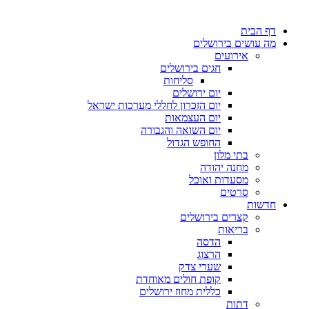
דף הבית
מה עושים בירושלים
אירועים
חגים בירושלים
סליחות
יום ירושלים
יום הזכרון לחללי מערכות ישראל
יום העצמאות
יום השואה והגבורה
החופש הגדול
בתי מלון
מחנה יהודה
מסעדות ואוכל
סרטים
חדשות
קצרים בירושלים
בריאות
הדסה
הרצוג
שערי צדק
קופת חולים מאוחדת
כללית מחוז ירושלים
דתות