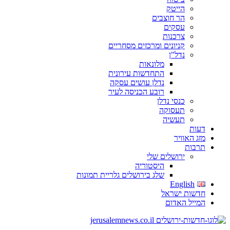
הייטק
הר חוצבים
עסקים
צרכנות
קניונים ומרכזים מסחריים
נדל"ן
מלונאות
התחדשות עירונית
נדלן עושים עסקה
רובע הכניסה לעיר
כנסי נדלן
תעסוקה
תעשיה
דעות
מזג האוויר
תרבות
ירושלים שלי
היסטוריה
שלג בירושלים גלריית תמונות
English
חדשות ישראל
המייל האדום