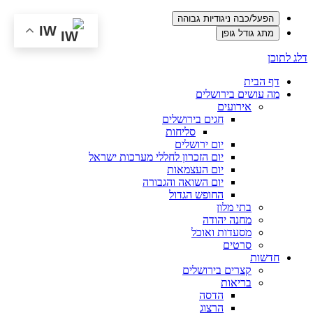
הפעל/כבה ניגודיות גבוהה
IW
מתג גודל גופן
דלג לתוכן
דף הבית
מה עושים בירושלים
אירועים
חגים בירושלים
סליחות
יום ירושלים
יום הזכרון לחללי מערכות ישראל
יום העצמאות
יום השואה והגבורה
החופש הגדול
בתי מלון
מחנה יהודה
מסעדות ואוכל
סרטים
חדשות
קצרים בירושלים
בריאות
הדסה
הרצוג