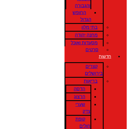
והגבורה
החופש
הגדול
בתי מלון
מחנה יהודה
מסעדות ואוכל
סרטים
חדשות
קצרים
בירושלים
בריאות
הדסה
הרצוג
שערי
צדק
קופת
חולים