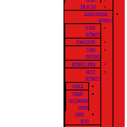
כביש 16
שכונות וסובב
ירושלים
מזרח
ירושלים
מרכז העיר
העיר
העתיקה
צפון ירושלים
דרום
ירושלים
בקעה
חומת
שמואל-הר
חומה
מקור
חיים