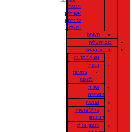
מכללה
אקדמית
להנדסה
ירושלים
תעופה
כנס ירושלים
מוסדות ממשל
נשיא המדינה
כנסת
בחירות
לכנסת
איכות
הסביבה
אנרגיה
צה"ל ומשרד
הביטחון
בטחון פנים