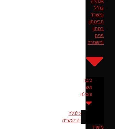
אנרגיה
צה"ל
ומשרד
הביטחון
בטחון
פנים
ומשטרה
כיבוי
אש
והצלה
כלכלה
והתעשייה
משרד