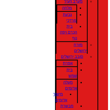
מערב העיר
מלחה
גבעת
מרדכי
בית
הכרם ויפה
נוף
מזרח
ירושלים
סובב ירושלים
אפרת
בית
שמש
מעלה
אדומים
מישור
אדומים
מבשרת