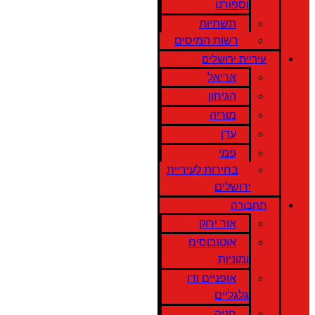
וספורט
תשתיות
רשות המיסים
עיריית ירושלים
אריאל
הגיחון
מוריה
עדן
פמי
בחירות לעיריית
ירושלים
תחבורה
אור ירוק
אוטובוסים
ומוניות
אופניים ודו
גלגליים
חניה