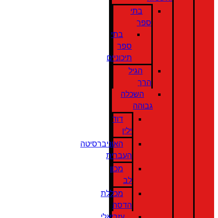
בתי
ספר
בתי
ספר
תיכוניים
הגיל
הרך
השכלה
גבוהה
דוד
ילין
האוניברסיטה
העברית
מכון
לב
מכללת
הדסה
עזריאלי