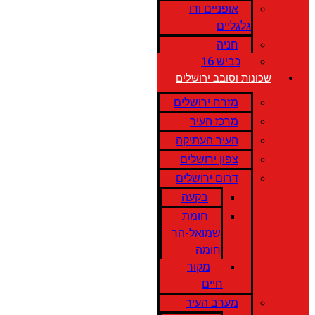
אופניים ודו
גלגליים
חניה
כביש 16
שכונות וסובב ירושלים
מזרח ירושלים
מרכז העיר
העיר העתיקה
צפון ירושלים
דרום ירושלים
בקעה
חומת
שמואל-הר
חומה
מקור
חיים
מערב העיר