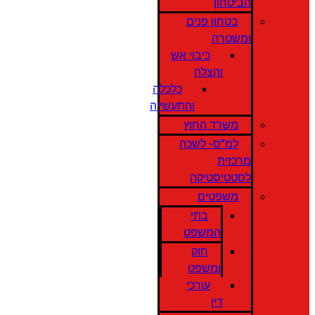
הביטחון
בטחון פנים
ומשטרה
כיבוי אש
והצלה
כלכלה
והתעשייה
משרד החוץ
למ"ס- לשכה
מרכזית
לסטטיסטיקה
משפטים
בתי
המשפט
חוק
ומשפט
עורכי
דין