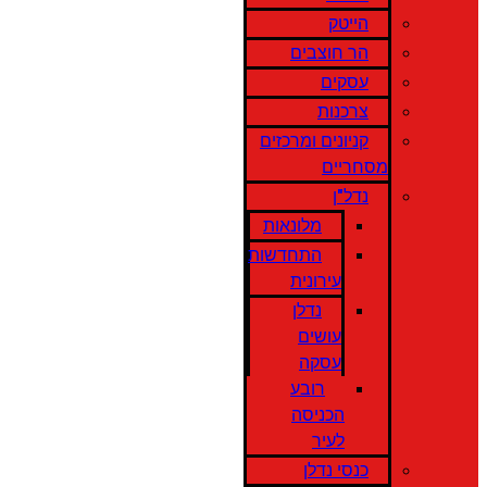
הייטק
הר חוצבים
עסקים
צרכנות
קניונים ומרכזים
מסחריים
נדל"ן
מלונאות
התחדשות
עירונית
נדלן
עושים
עסקה
רובע
הכניסה
לעיר
כנסי נדלן