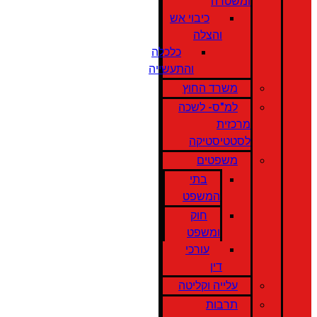
ומשטרה
כיבוי אש
והצלה
כלכלה
והתעשייה
משרד החוץ
למ"ס- לשכה
מרכזית
לסטטיסטיקה
משפטים
בתי
המשפט
חוק
ומשפט
עורכי
דין
עלייה וקליטה
תרבות