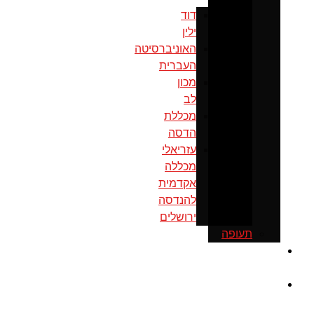
דוד
ילין
האוניברסיטה
העברית
מכון
לב
מכללת
הדסה
עזריאלי
מכללה
אקדמית
להנדסה
ירושלים
תעופה
כנס
ירושלים
מוסדות
ממשל