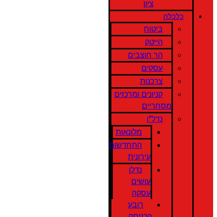
ציון
כלכלה
ביטוח
הייטק
הר חוצבים
עסקים
צרכנות
קניונים ומרכזים
מסחריים
נדל"ן
מלונאות
התחדשות
עירונית
נדלן
עושים
עסקה
רובע
הכניסה