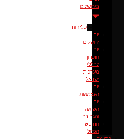
בירושלים
סליחות
יום
ירושלים
יום
הזכרון
לחללי
מערכות
ישראל
יום
העצמאות
יום
השואה
והגבורה
החופש
הגדול
בתי מלון