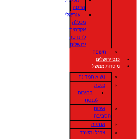
הדסה
עזריאלי
מכללה
אקדמית
להנדסה
ירושלים
תעופה
כנס ירושלים
מוסדות ממשל
נשיא המדינה
כנסת
בחירות
לכנסת
איכות
הסביבה
אנרגיה
צה"ל ומשרד