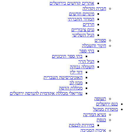
אתרים קדושים בירושלים
חברה וקהילה
מינויים חדשים
המדור החברתי
חרדים
גנים ציבוריים
הגיל השלישי
ספורט
חינוך והשכלה
בתי ספר
בתי ספר תיכוניים
הגיל הרך
השכלה גבוהה
דוד ילין
האוניברסיטה העברית
מכון לב
מכללת הדסה
עזריאלי מכללה אקדמית להנדסה ירושלים
תעופה
כנס ירושלים
מוסדות ממשל
נשיא המדינה
כנסת
בחירות לכנסת
איכות הסביבה