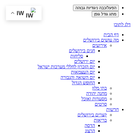
הפעל/כבה ניגודיות גבוהה
IW
מתג גודל גופן
דלג לתוכן
דף הבית
מה עושים בירושלים
אירועים
חגים בירושלים
סליחות
יום ירושלים
יום הזכרון לחללי מערכות ישראל
יום העצמאות
יום השואה והגבורה
החופש הגדול
בתי מלון
מחנה יהודה
מסעדות ואוכל
סרטים
חדשות
קצרים בירושלים
בריאות
הדסה
הרצוג