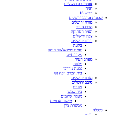
אופניים ודו גלגליים
חניה
כביש 16
שכונות וסובב ירושלים
מזרח ירושלים
מרכז העיר
העיר העתיקה
צפון ירושלים
דרום ירושלים
בקעה
חומת שמואל-הר חומה
מקור חיים
מערב העיר
מלחה
גבעת מרדכי
בית הכרם ויפה נוף
מזרח ירושלים
סובב ירושלים
אפרת
בית שמש
מעלה אדומים
מישור אדומים
מבשרת ציון
כלכלה
ביטוח