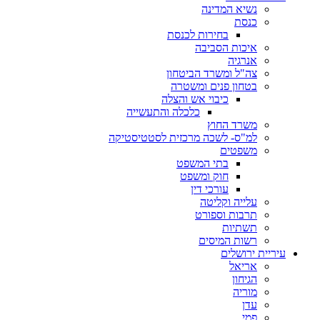
נשיא המדינה
כנסת
בחירות לכנסת
איכות הסביבה
אנרגיה
צה"ל ומשרד הביטחון
בטחון פנים ומשטרה
כיבוי אש והצלה
כלכלה והתעשייה
משרד החוץ
למ"ס- לשכה מרכזית לסטטיסטיקה
משפטים
בתי המשפט
חוק ומשפט
עורכי דין
עלייה וקליטה
תרבות וספורט
תשתיות
רשות המיסים
עיריית ירושלים
אריאל
הגיחון
מוריה
עדן
פמי