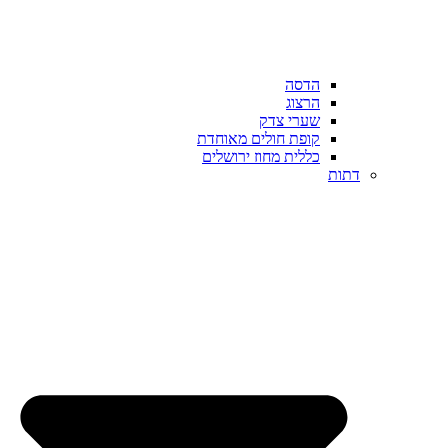
הדסה
הרצוג
שערי צדק
קופת חולים מאוחדת
כללית מחוז ירושלים
דתות