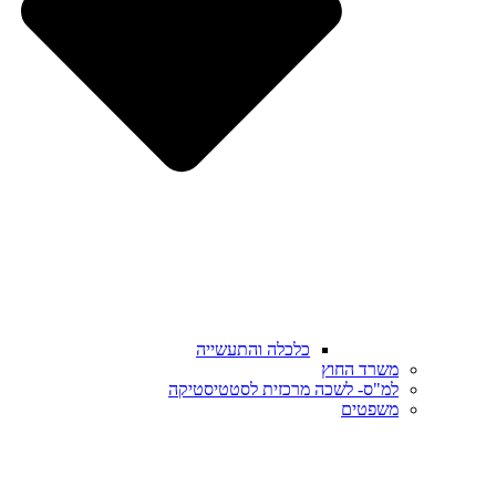
כלכלה והתעשייה
משרד החוץ
למ"ס- לשכה מרכזית לסטטיסטיקה
משפטים