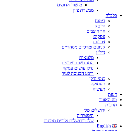
מישור אדומים
מבשרת ציון
כלכלה
ביטוח
הייטק
הר חוצבים
עסקים
צרכנות
קניונים ומרכזים מסחריים
נדל"ן
מלונאות
התחדשות עירונית
נדלן עושים עסקה
רובע הכניסה לעיר
כנסי נדלן
תעסוקה
תעשיה
דעות
מזג האוויר
תרבות
ירושלים שלי
היסטוריה
שלג בירושלים גלריית תמונות
English