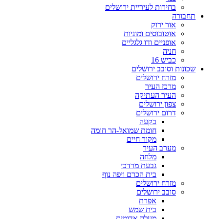
בחירות לעיריית ירושלים
תחבורה
אור ירוק
אוטובוסים ומוניות
אופניים ודו גלגליים
חניה
כביש 16
שכונות וסובב ירושלים
מזרח ירושלים
מרכז העיר
העיר העתיקה
צפון ירושלים
דרום ירושלים
בקעה
חומת שמואל-הר חומה
מקור חיים
מערב העיר
מלחה
גבעת מרדכי
בית הכרם ויפה נוף
מזרח ירושלים
סובב ירושלים
אפרת
בית שמש
מעלה אדומים