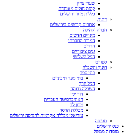
שערי צדק
קופת חולים מאוחדת
כללית מחוז ירושלים
דתות
אתרים קדושים בירושלים
חברה וקהילה
מינויים חדשים
המדור החברתי
חרדים
גנים ציבוריים
הגיל השלישי
ספורט
חינוך והשכלה
בתי ספר
בתי ספר תיכוניים
הגיל הרך
השכלה גבוהה
דוד ילין
האוניברסיטה העברית
מכון לב
מכללת הדסה
עזריאלי מכללה אקדמית להנדסה ירושלים
תעופה
כנס ירושלים
מוסדות ממשל