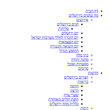
דף הבית
מה עושים בירושלים
אירועים
חגים בירושלים
סליחות
יום ירושלים
יום הזכרון לחללי מערכות ישראל
יום העצמאות
יום השואה והגבורה
החופש הגדול
בתי מלון
מחנה יהודה
מסעדות ואוכל
סרטים
חדשות
קצרים בירושלים
בריאות
הדסה
הרצוג
שערי צדק
קופת חולים מאוחדת
כללית מחוז ירושלים
דתות