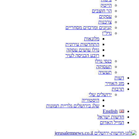
הייטק
הר חוצבים
עסקים
צרכנות
קניונים ומרכזים מסחריים
נדל"ן
מלונאות
התחדשות עירונית
נדלן עושים עסקה
רובע הכניסה לעיר
כנסי נדלן
תעסוקה
תעשיה
דעות
מזג האוויר
תרבות
ירושלים שלי
היסטוריה
שלג בירושלים גלריית תמונות
English
חדשות ישראל
המייל האדום