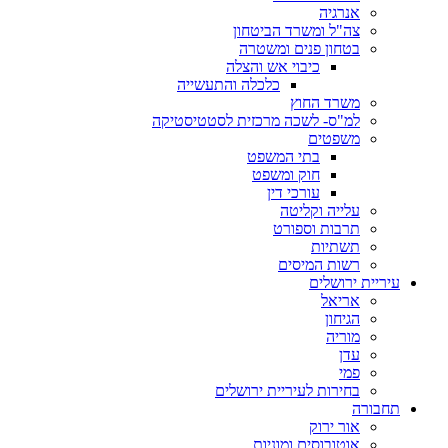
אנרגיה
צה"ל ומשרד הביטחון
בטחון פנים ומשטרה
כיבוי אש והצלה
כלכלה והתעשייה
משרד החוץ
למ"ס- לשכה מרכזית לסטטיסטיקה
משפטים
בתי המשפט
חוק ומשפט
עורכי דין
עלייה וקליטה
תרבות וספורט
תשתיות
רשות המיסים
עיריית ירושלים
אריאל
הגיחון
מוריה
עדן
פמי
בחירות לעיריית ירושלים
תחבורה
אור ירוק
אוטובוסים ומוניות