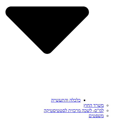
כלכלה והתעשייה
משרד החוץ
למ"ס- לשכה מרכזית לסטטיסטיקה
משפטים