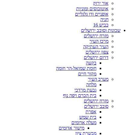
אור ירוק
אוטובוסים ומוניות
אופניים ודו גלגליים
חניה
כביש 16
שכונות וסובב ירושלים
מזרח ירושלים
מרכז העיר
העיר העתיקה
צפון ירושלים
דרום ירושלים
בקעה
חומת שמואל-הר חומה
מקור חיים
מערב העיר
מלחה
גבעת מרדכי
בית הכרם ויפה נוף
מזרח ירושלים
סובב ירושלים
אפרת
בית שמש
מעלה אדומים
מישור אדומים
מבשרת ציון