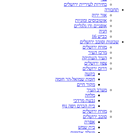
בחירות לעיריית ירושלים
תחבורה
אור ירוק
אוטובוסים ומוניות
אופניים ודו גלגליים
חניה
כביש 16
שכונות וסובב ירושלים
מזרח ירושלים
מרכז העיר
העיר העתיקה
צפון ירושלים
דרום ירושלים
בקעה
חומת שמואל-הר חומה
מקור חיים
מערב העיר
מלחה
גבעת מרדכי
בית הכרם ויפה נוף
מזרח ירושלים
סובב ירושלים
אפרת
בית שמש
מעלה אדומים