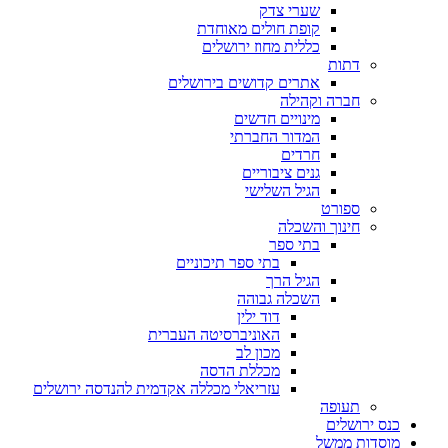
שערי צדק
קופת חולים מאוחדת
כללית מחוז ירושלים
דתות
אתרים קדושים בירושלים
חברה וקהילה
מינויים חדשים
המדור החברתי
חרדים
גנים ציבוריים
הגיל השלישי
ספורט
חינוך והשכלה
בתי ספר
בתי ספר תיכוניים
הגיל הרך
השכלה גבוהה
דוד ילין
האוניברסיטה העברית
מכון לב
מכללת הדסה
עזריאלי מכללה אקדמית להנדסה ירושלים
תעופה
כנס ירושלים
מוסדות ממשל