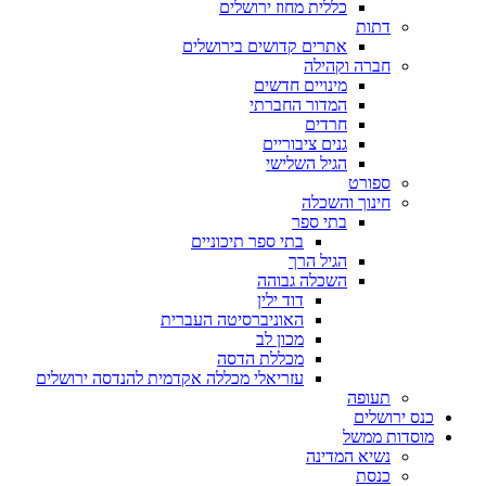
כללית מחוז ירושלים
דתות
אתרים קדושים בירושלים
חברה וקהילה
מינויים חדשים
המדור החברתי
חרדים
גנים ציבוריים
הגיל השלישי
ספורט
חינוך והשכלה
בתי ספר
בתי ספר תיכוניים
הגיל הרך
השכלה גבוהה
דוד ילין
האוניברסיטה העברית
מכון לב
מכללת הדסה
עזריאלי מכללה אקדמית להנדסה ירושלים
תעופה
כנס ירושלים
מוסדות ממשל
נשיא המדינה
כנסת