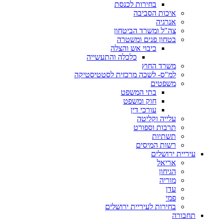
בחירות לכנסת
איכות הסביבה
אנרגיה
צה"ל ומשרד הביטחון
בטחון פנים ומשטרה
כיבוי אש והצלה
כלכלה והתעשייה
משרד החוץ
למ"ס- לשכה מרכזית לסטטיסטיקה
משפטים
בתי המשפט
חוק ומשפט
עורכי דין
עלייה וקליטה
תרבות וספורט
תשתיות
רשות המיסים
עיריית ירושלים
אריאל
הגיחון
מוריה
עדן
פמי
בחירות לעיריית ירושלים
תחבורה