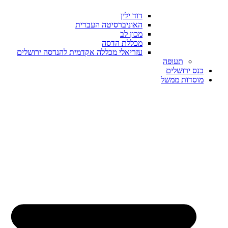
דוד ילין
האוניברסיטה העברית
מכון לב
מכללת הדסה
עזריאלי מכללה אקדמית להנדסה ירושלים
תעופה
כנס ירושלים
מוסדות ממשל