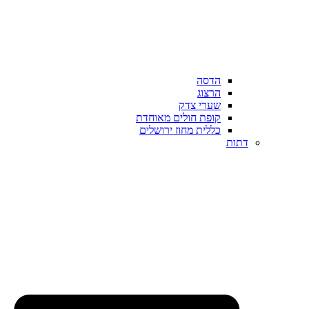
הדסה
הרצוג
שערי צדק
קופת חולים מאוחדת
כללית מחוז ירושלים
דתות