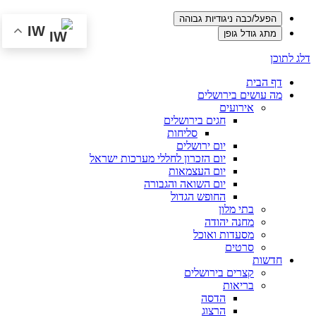
הפעל/כבה ניגודיות גבוהה
IW
מתג גודל גופן
דלג לתוכן
דף הבית
מה עושים בירושלים
אירועים
חגים בירושלים
סליחות
יום ירושלים
יום הזכרון לחללי מערכות ישראל
יום העצמאות
יום השואה והגבורה
החופש הגדול
בתי מלון
מחנה יהודה
מסעדות ואוכל
סרטים
חדשות
קצרים בירושלים
בריאות
הדסה
הרצוג