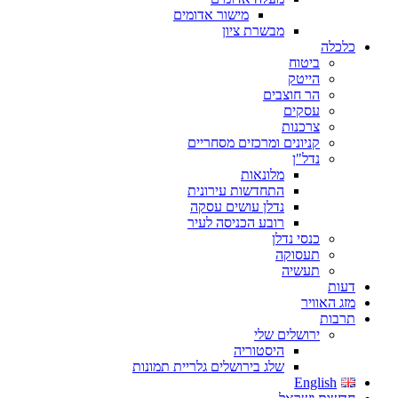
מישור אדומים
מבשרת ציון
כלכלה
ביטוח
הייטק
הר חוצבים
עסקים
צרכנות
קניונים ומרכזים מסחריים
נדל"ן
מלונאות
התחדשות עירונית
נדלן עושים עסקה
רובע הכניסה לעיר
כנסי נדלן
תעסוקה
תעשיה
דעות
מזג האוויר
תרבות
ירושלים שלי
היסטוריה
שלג בירושלים גלריית תמונות
English