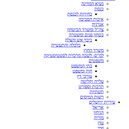
נשיא המדינה
כנסת
בחירות לכנסת
איכות הסביבה
אנרגיה
צה"ל ומשרד הביטחון
בטחון פנים ומשטרה
כיבוי אש והצלה
כלכלה והתעשייה
משרד החוץ
למ"ס- לשכה מרכזית לסטטיסטיקה
משפטים
בתי המשפט
חוק ומשפט
עורכי דין
עלייה וקליטה
תרבות וספורט
תשתיות
רשות המיסים
עיריית ירושלים
אריאל
הגיחון
מוריה
עדן
פמי