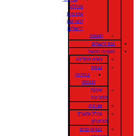
מכללה
אקדמית
להנדסה
ירושלים
תעופה
כנס ירושלים
מוסדות ממשל
נשיא המדינה
כנסת
בחירות
לכנסת
איכות
הסביבה
אנרגיה
צה"ל ומשרד
הביטחון
בטחון פנים