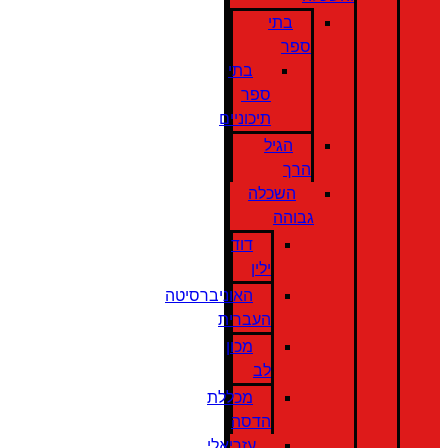
בתי
ספר
בתי
ספר
תיכוניים
הגיל
הרך
השכלה
גבוהה
דוד
ילין
האוניברסיטה
העברית
מכון
לב
מכללת
הדסה
עזריאלי