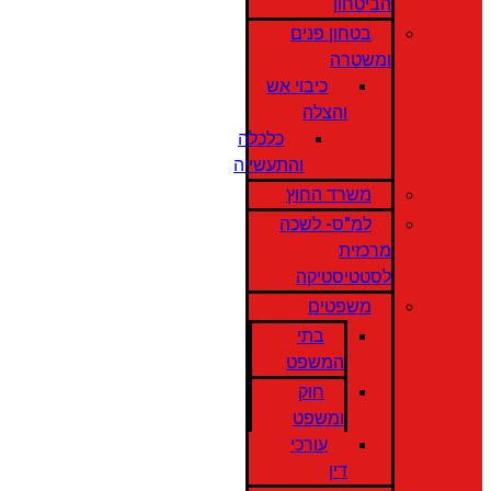
הביטחון
בטחון פנים
ומשטרה
כיבוי אש
והצלה
כלכלה
והתעשייה
משרד החוץ
למ"ס- לשכה
מרכזית
לסטטיסטיקה
משפטים
בתי
המשפט
חוק
ומשפט
עורכי
דין