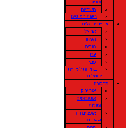
וספורט
תשתיות
רשות המיסים
עיריית ירושלים
אריאל
הגיחון
מוריה
עדן
פמי
בחירות לעיריית
ירושלים
תחבורה
אור ירוק
אוטובוסים
ומוניות
אופניים ודו
גלגליים
חניה