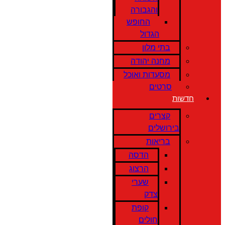
והגבורה
החופש
הגדול
בתי מלון
מחנה יהודה
מסעדות ואוכל
סרטים
חדשות
קצרים
בירושלים
בריאות
הדסה
הרצוג
שערי
צדק
קופת
חולים