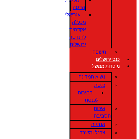
הדסה
עזריאלי
מכללה
אקדמית
להנדסה
ירושלים
תעופה
כנס ירושלים
מוסדות ממשל
נשיא המדינה
כנסת
בחירות
לכנסת
איכות
הסביבה
אנרגיה
צה"ל ומשרד