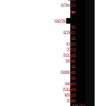
בירושלים
סליחות
יום
ירושלים
יום
הזכרון
לחללי
מערכות
ישראל
יום
העצמאות
יום
השואה
והגבורה
החופש
הגדול
בתי מלון