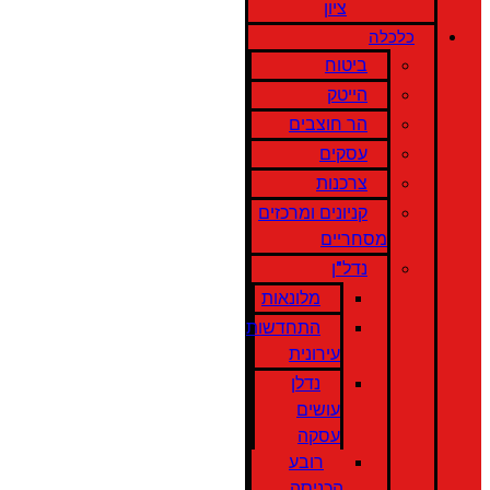
ציון
כלכלה
ביטוח
הייטק
הר חוצבים
עסקים
צרכנות
קניונים ומרכזים
מסחריים
נדל"ן
מלונאות
התחדשות
עירונית
נדלן
עושים
עסקה
רובע
הכניסה