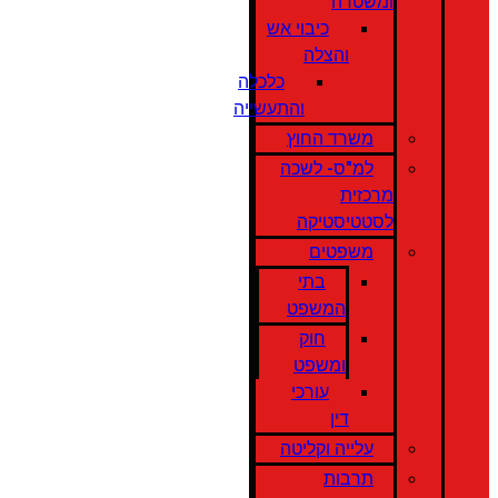
ומשטרה
כיבוי אש
והצלה
כלכלה
והתעשייה
משרד החוץ
למ"ס- לשכה
מרכזית
לסטטיסטיקה
משפטים
בתי
המשפט
חוק
ומשפט
עורכי
דין
עלייה וקליטה
תרבות