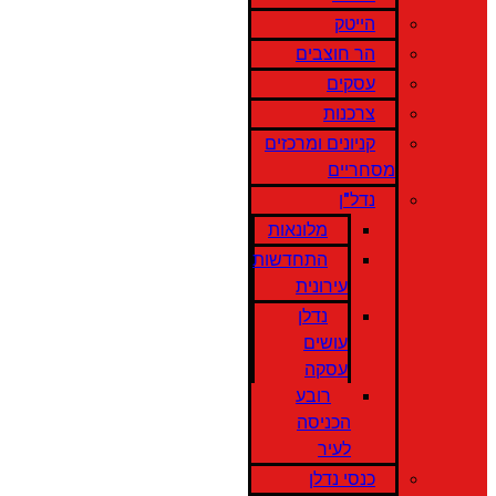
הייטק
הר חוצבים
עסקים
צרכנות
קניונים ומרכזים
מסחריים
נדל"ן
מלונאות
התחדשות
עירונית
נדלן
עושים
עסקה
רובע
הכניסה
לעיר
כנסי נדלן