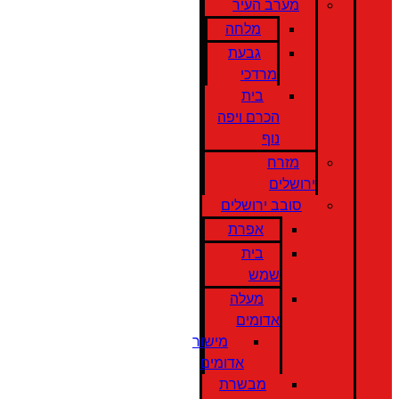
מערב העיר
מלחה
גבעת
מרדכי
בית
הכרם ויפה
נוף
מזרח
ירושלים
סובב ירושלים
אפרת
בית
שמש
מעלה
אדומים
מישור
אדומים
מבשרת