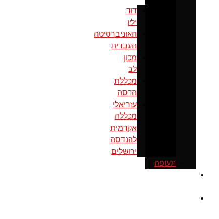
דוד
ילין
האוניברסיטה
העברית
מכון
לב
מכללת
הדסה
עזריאלי
מכללה
אקדמית
להנדסה
ירושלים
תעופה
כנס
ירושלים
מוסדות
ממשל