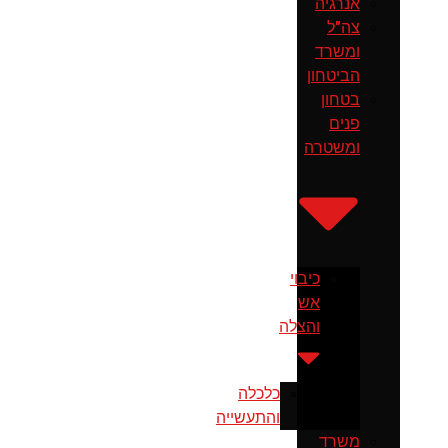
אנרגיה
צה"ל
ומשרד
הביטחון
בטחון
פנים
ומשטרה
כיבוי
אש
והצלה
כלכלה
והתעשייה
משרד