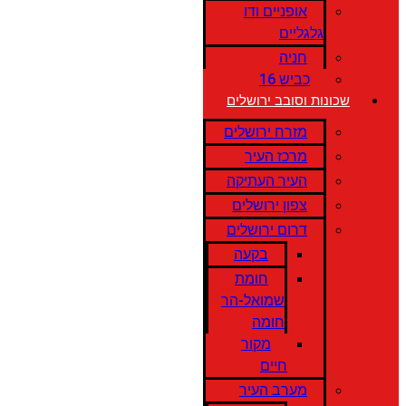
אופניים ודו
גלגליים
חניה
כביש 16
שכונות וסובב ירושלים
מזרח ירושלים
מרכז העיר
העיר העתיקה
צפון ירושלים
דרום ירושלים
בקעה
חומת
שמואל-הר
חומה
מקור
חיים
מערב העיר