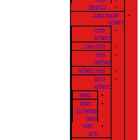
כביש 16
שכונות וסובב
ירושלים
מזרח
ירושלים
מרכז העיר
העיר
העתיקה
צפון ירושלים
דרום
ירושלים
בקעה
חומת
שמואל-הר
חומה
מקור
חיים