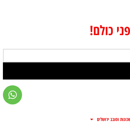
ני כולם!
כונות וסובב ירושלים